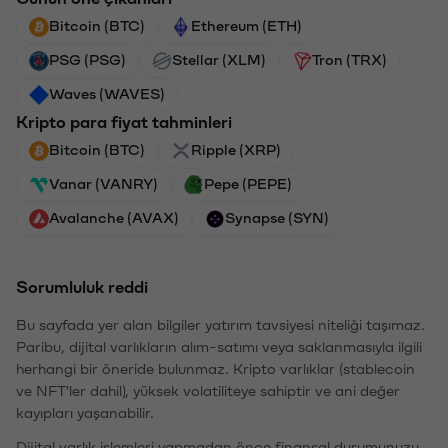
Bitcoin (BTC)
Ethereum (ETH)
PSG (PSG)
Stellar (XLM)
Tron (TRX)
Waves (WAVES)
Kripto para fiyat tahminleri
Bitcoin (BTC)
Ripple (XRP)
Vanar (VANRY)
Pepe (PEPE)
Avalanche (AVAX)
Synapse (SYN)
Sorumluluk reddi
Bu sayfada yer alan bilgiler yatırım tavsiyesi niteliği taşımaz.
Paribu, dijital varlıkların alım-satımı veya saklanmasıyla ilgili
herhangi bir öneride bulunmaz. Kripto varlıklar (stablecoin
ve NFT'ler dahil), yüksek volatiliteye sahiptir ve ani değer
kayıpları yaşanabilir.
Dijital varlık işlemleri yapmadan önce finansal durumunuzu