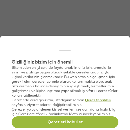
Gizliliğiniz bizim için önemli
Sitemizden en iyi şekilde faydalanabilmeniz için, amaçlarla
sınırlı ve gizliliğe uygun olacak şekilde çerezler aracılığıyla
kişisel verileriniz işlenmektedir. Bu web sitesinin çalışması için
gerekli olan çerezler zorunlu olarak kullanılmakta olup, açık
rıza vermeniz halinde deneyiminizi iyileştirmek, hizmetlerimizi
geliştirmek ve kişiselleştirme yapabilmek için farklı çerez türleri
kullanılabilecektir.
Çerezlerle verdiğiniz izni, istediğiniz zaman
Çerez tercihleri
sayfasını ziyaret ederek değiştirebilirsiniz.
Çerezler yoluyla işlenen kişisel verilerinize dair daha fazla bilgi
için Çerezlere Yönelik Aydınlatma Metni'ni inceleyebilirsiniz.
Çerezleri kabul et