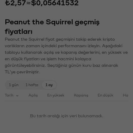
₺2,57
≈
$0,05641532
Peanut the Squirrel geçmiş
fiyatları
Peanut the Squirrel fiyat geçmişini takip ederek kripto
varlıkların zaman içindeki performansını izleyin. Aşağıdaki
tabloyu kullanarak açılış ve kapanış değerlerini, en yüksek ve
en düşük fiyatları ve işlem hacmini kolayca
görüntüleyebilirsiniz. Seçtiğiniz günün kuru baz alınarak
TL'ye çevrilmiştir.
1 gün
1 hafta
1 ay
Tarih
Açılış
En yüksek
Kapanış
En düşük
Haci
Bu tarih aralığı için veri bulunamadı.