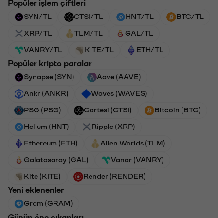
Popüler işlem çiftleri
SYN/TL
CTSI/TL
HNT/TL
BTC/TL
XRP/TL
TLM/TL
GAL/TL
VANRY/TL
KITE/TL
ETH/TL
Popüler kripto paralar
Synapse (SYN)
Aave (AAVE)
Ankr (ANKR)
Waves (WAVES)
PSG (PSG)
Cartesi (CTSI)
Bitcoin (BTC)
Helium (HNT)
Ripple (XRP)
Ethereum (ETH)
Alien Worlds (TLM)
Galatasaray (GAL)
Vanar (VANRY)
Kite (KITE)
Render (RENDER)
Yeni eklenenler
Gram (GRAM)
Günün öne çıkanları