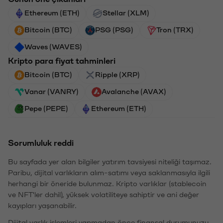
Ethereum (ETH)
Stellar (XLM)
Bitcoin (BTC)
PSG (PSG)
Tron (TRX)
Waves (WAVES)
Kripto para fiyat tahminleri
Bitcoin (BTC)
Ripple (XRP)
Vanar (VANRY)
Avalanche (AVAX)
Pepe (PEPE)
Ethereum (ETH)
Sorumluluk reddi
Bu sayfada yer alan bilgiler yatırım tavsiyesi niteliği taşımaz.
Paribu, dijital varlıkların alım-satımı veya saklanmasıyla ilgili
herhangi bir öneride bulunmaz. Kripto varlıklar (stablecoin
ve NFT'ler dahil), yüksek volatiliteye sahiptir ve ani değer
kayıpları yaşanabilir.
Dijital varlık işlemleri yapmadan önce finansal durumunuzu