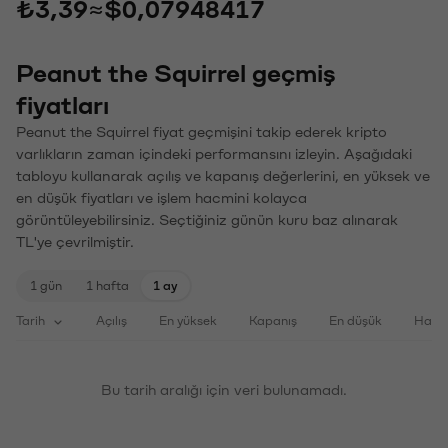
₺3,39
≈
$0,07948417
Peanut the Squirrel geçmiş
fiyatları
Peanut the Squirrel fiyat geçmişini takip ederek kripto
varlıkların zaman içindeki performansını izleyin. Aşağıdaki
tabloyu kullanarak açılış ve kapanış değerlerini, en yüksek ve
en düşük fiyatları ve işlem hacmini kolayca
görüntüleyebilirsiniz. Seçtiğiniz günün kuru baz alınarak
TL'ye çevrilmiştir.
1 gün
1 hafta
1 ay
Tarih
Açılış
En yüksek
Kapanış
En düşük
Haci
Bu tarih aralığı için veri bulunamadı.