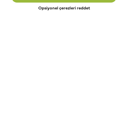
Opsiyonel çerezleri reddet
Paribu’yu keşfet
Eğitimler
Etkinlikler
Açık pozisyonlar
Paribu sistem durumu
API dokümantasyonu
Paribu rehberi
Kripto varlık nasıl alınır?
Kripto varlık nedir?
Paribu para yatırma
Paribu para çekme
Token nedir?
Altcoin nedir?