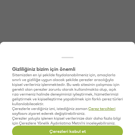
Gizliliğiniz bizim için önemli
Sitemizden en iyi şekilde faydalanabilmeniz için, amaçlarla
sınırlı ve gizliliğe uygun olacak şekilde çerezler aracılığıyla
kişisel verileriniz işlenmektedir. Bu web sitesinin çalışması için
gerekli olan çerezler zorunlu olarak kullanılmakta olup, açık
rıza vermeniz halinde deneyiminizi iyileştirmek, hizmetlerimizi
geliştirmek ve kişiselleştirme yapabilmek için farklı çerez türleri
kullanılabilecektir.
Çerezlerle verdiğiniz izni, istediğiniz zaman
Çerez tercihleri
sayfasını ziyaret ederek değiştirebilirsiniz.
Çerezler yoluyla işlenen kişisel verilerinize dair daha fazla bilgi
için Çerezlere Yönelik Aydınlatma Metni'ni inceleyebilirsiniz.
Çerezleri kabul et