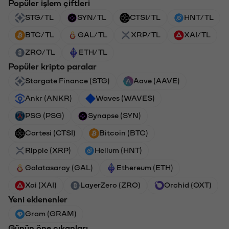
Popüler işlem çiftleri
STG/TL
SYN/TL
CTSI/TL
HNT/TL
BTC/TL
GAL/TL
XRP/TL
XAI/TL
ZRO/TL
ETH/TL
Popüler kripto paralar
Stargate Finance (STG)
Aave (AAVE)
Ankr (ANKR)
Waves (WAVES)
PSG (PSG)
Synapse (SYN)
Cartesi (CTSI)
Bitcoin (BTC)
Ripple (XRP)
Helium (HNT)
Galatasaray (GAL)
Ethereum (ETH)
Xai (XAI)
LayerZero (ZRO)
Orchid (OXT)
Yeni eklenenler
Gram (GRAM)
Günün öne çıkanları