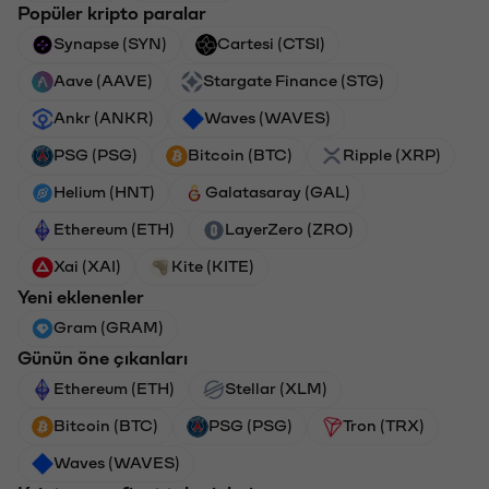
Popüler kripto paralar
Synapse (SYN)
Cartesi (CTSI)
Aave (AAVE)
Stargate Finance (STG)
Ankr (ANKR)
Waves (WAVES)
PSG (PSG)
Bitcoin (BTC)
Ripple (XRP)
Helium (HNT)
Galatasaray (GAL)
Ethereum (ETH)
LayerZero (ZRO)
Xai (XAI)
Kite (KITE)
Yeni eklenenler
Gram (GRAM)
Günün öne çıkanları
Ethereum (ETH)
Stellar (XLM)
Bitcoin (BTC)
PSG (PSG)
Tron (TRX)
Waves (WAVES)