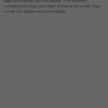
diğer sonuçlardan sorumlu değildir. TPW kullanımı,
varlıklarınızda kayıp veya değer düşüşüne yol açabilir. Bazı
ürünler tüm bölgelerde sunulmayabilir.