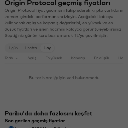
Origin Protocol geçmiş fiyatları
Origin Protocol fiyat geçmişini takip ederek kripto varlıkların
zaman içindeki performansını izleyin. Aşağıdaki tabloyu
kullanarak açılış ve kapanış değerlerini, en yüksek ve en
düşük fiyatları ve işlem hacmini kolayca görüntüleyebilirsiniz.
Seçtiğiniz günün kuru baz alınarak TL'ye çevrilmiştir.
1 gün
1 hafta
1 ay
Tarih
Açılış
En yüksek
Kapanış
En düşük
Haci
Bu tarih aralığı için veri bulunamadı.
Paribu'da daha fazlasını keşfet
Son gezilen geçmiş fiyatlar