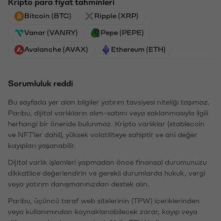
Kripto para fiyat tahminleri
Bitcoin (BTC)
Ripple (XRP)
Vanar (VANRY)
Pepe (PEPE)
Avalanche (AVAX)
Ethereum (ETH)
Sorumluluk reddi
Bu sayfada yer alan bilgiler yatırım tavsiyesi niteliği taşımaz.
Paribu, dijital varlıkların alım-satımı veya saklanmasıyla ilgili
herhangi bir öneride bulunmaz. Kripto varlıklar (stablecoin
ve NFT'ler dahil), yüksek volatiliteye sahiptir ve ani değer
kayıpları yaşanabilir.
Dijital varlık işlemleri yapmadan önce finansal durumunuzu
dikkatlice değerlendirin ve gerekli durumlarda hukuk, vergi
veya yatırım danışmanınızdan destek alın.
Paribu, üçüncü taraf web sitelerinin (TPW) içeriklerinden
veya kullanımından kaynaklanabilecek zarar, kayıp veya