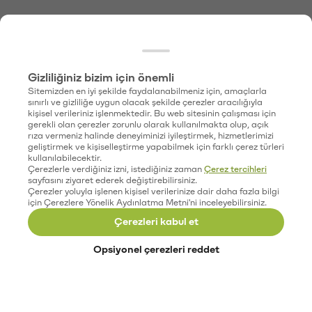
Gizliliğiniz bizim için önemli
Sitemizden en iyi şekilde faydalanabilmeniz için, amaçlarla
sınırlı ve gizliliğe uygun olacak şekilde çerezler aracılığıyla
kişisel verileriniz işlenmektedir. Bu web sitesinin çalışması için
gerekli olan çerezler zorunlu olarak kullanılmakta olup, açık
rıza vermeniz halinde deneyiminizi iyileştirmek, hizmetlerimizi
geliştirmek ve kişiselleştirme yapabilmek için farklı çerez türleri
kullanılabilecektir.
Çerezlerle verdiğiniz izni, istediğiniz zaman
Çerez tercihleri
sayfasını ziyaret ederek değiştirebilirsiniz.
Çerezler yoluyla işlenen kişisel verilerinize dair daha fazla bilgi
için Çerezlere Yönelik Aydınlatma Metni'ni inceleyebilirsiniz.
Çerezleri kabul et
Opsiyonel çerezleri reddet