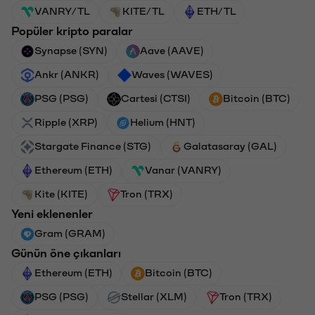
VANRY/TL
KITE/TL
ETH/TL
Popüler kripto paralar
Synapse (SYN)
Aave (AAVE)
Ankr (ANKR)
Waves (WAVES)
PSG (PSG)
Cartesi (CTSI)
Bitcoin (BTC)
Ripple (XRP)
Helium (HNT)
Stargate Finance (STG)
Galatasaray (GAL)
Ethereum (ETH)
Vanar (VANRY)
Kite (KITE)
Tron (TRX)
Yeni eklenenler
Gram (GRAM)
Günün öne çıkanları
Ethereum (ETH)
Bitcoin (BTC)
PSG (PSG)
Stellar (XLM)
Tron (TRX)