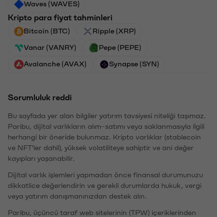
Waves (WAVES)
Kripto para fiyat tahminleri
Bitcoin (BTC)
Ripple (XRP)
Vanar (VANRY)
Pepe (PEPE)
Avalanche (AVAX)
Synapse (SYN)
Sorumluluk reddi
Bu sayfada yer alan bilgiler yatırım tavsiyesi niteliği taşımaz.
Paribu, dijital varlıkların alım-satımı veya saklanmasıyla ilgili
herhangi bir öneride bulunmaz. Kripto varlıklar (stablecoin
ve NFT'ler dahil), yüksek volatiliteye sahiptir ve ani değer
kayıpları yaşanabilir.
Dijital varlık işlemleri yapmadan önce finansal durumunuzu
dikkatlice değerlendirin ve gerekli durumlarda hukuk, vergi
veya yatırım danışmanınızdan destek alın.
Paribu, üçüncü taraf web sitelerinin (TPW) içeriklerinden