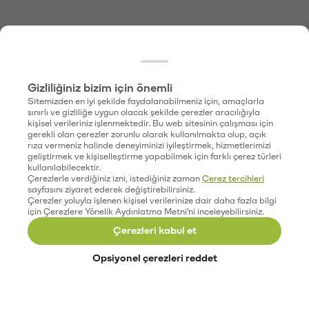
Gizliliğiniz bizim için önemli
Sitemizden en iyi şekilde faydalanabilmeniz için, amaçlarla
sınırlı ve gizliliğe uygun olacak şekilde çerezler aracılığıyla
kişisel verileriniz işlenmektedir. Bu web sitesinin çalışması için
gerekli olan çerezler zorunlu olarak kullanılmakta olup, açık
rıza vermeniz halinde deneyiminizi iyileştirmek, hizmetlerimizi
geliştirmek ve kişiselleştirme yapabilmek için farklı çerez türleri
kullanılabilecektir.
Çerezlerle verdiğiniz izni, istediğiniz zaman
Çerez tercihleri
sayfasını ziyaret ederek değiştirebilirsiniz.
Çerezler yoluyla işlenen kişisel verilerinize dair daha fazla bilgi
için Çerezlere Yönelik Aydınlatma Metni'ni inceleyebilirsiniz.
Çerezleri kabul et
Opsiyonel çerezleri reddet