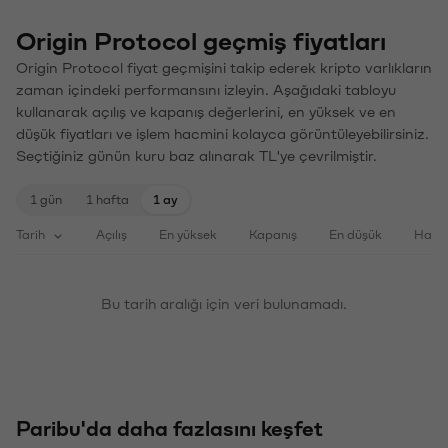
Origin Protocol geçmiş fiyatları
Origin Protocol fiyat geçmişini takip ederek kripto varlıkların
zaman içindeki performansını izleyin. Aşağıdaki tabloyu
kullanarak açılış ve kapanış değerlerini, en yüksek ve en
düşük fiyatları ve işlem hacmini kolayca görüntüleyebilirsiniz.
Seçtiğiniz günün kuru baz alınarak TL'ye çevrilmiştir.
1 gün
1 hafta
1 ay
Tarih
Açılış
En yüksek
Kapanış
En düşük
Haci
Bu tarih aralığı için veri bulunamadı.
Paribu'da daha fazlasını keşfet