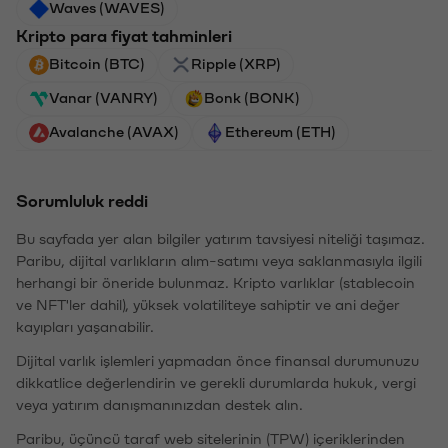
Waves (WAVES)
Kripto para fiyat tahminleri
Bitcoin (BTC)
Ripple (XRP)
Vanar (VANRY)
Bonk (BONK)
Avalanche (AVAX)
Ethereum (ETH)
Sorumluluk reddi
Bu sayfada yer alan bilgiler yatırım tavsiyesi niteliği taşımaz.
Paribu, dijital varlıkların alım-satımı veya saklanmasıyla ilgili
herhangi bir öneride bulunmaz. Kripto varlıklar (stablecoin
ve NFT'ler dahil), yüksek volatiliteye sahiptir ve ani değer
kayıpları yaşanabilir.
Dijital varlık işlemleri yapmadan önce finansal durumunuzu
dikkatlice değerlendirin ve gerekli durumlarda hukuk, vergi
veya yatırım danışmanınızdan destek alın.
Paribu, üçüncü taraf web sitelerinin (TPW) içeriklerinden