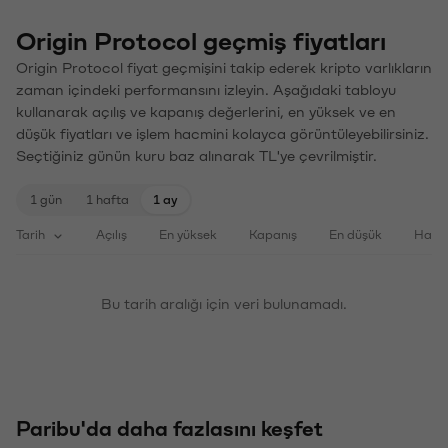
Origin Protocol geçmiş fiyatları
Origin Protocol fiyat geçmişini takip ederek kripto varlıkların
zaman içindeki performansını izleyin. Aşağıdaki tabloyu
kullanarak açılış ve kapanış değerlerini, en yüksek ve en
düşük fiyatları ve işlem hacmini kolayca görüntüleyebilirsiniz.
Seçtiğiniz günün kuru baz alınarak TL'ye çevrilmiştir.
1 gün
1 hafta
1 ay
Tarih
Açılış
En yüksek
Kapanış
En düşük
Haci
Bu tarih aralığı için veri bulunamadı.
Paribu'da daha fazlasını keşfet