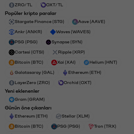
ZRO/TL
OXT/TL
Popüler kripto paralar
Stargate Finance (STG)
Aave (AAVE)
Ankr (ANKR)
Waves (WAVES)
PSG (PSG)
Synapse (SYN)
Cartesi (CTSI)
Ripple (XRP)
Bitcoin (BTC)
Xai (XAI)
Helium (HNT)
Galatasaray (GAL)
Ethereum (ETH)
LayerZero (ZRO)
Orchid (OXT)
Yeni eklenenler
Gram (GRAM)
Günün öne çıkanları
Ethereum (ETH)
Stellar (XLM)
Bitcoin (BTC)
PSG (PSG)
Tron (TRX)