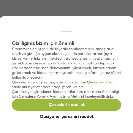
Gizliliğiniz bizim için önemli
Sitemizden en iyi şekilde faydalanabilmeniz için, amaçlarla
sınırlı ve gizliliğe uygun olacak şekilde çerezler aracılığıyla
kişisel verileriniz işlenmektedir. Bu web sitesinin çalışması için
gerekli olan çerezler zorunlu olarak kullanılmakta olup, açık
rıza vermeniz halinde deneyiminizi iyileştirmek, hizmetlerimizi
geliştirmek ve kişiselleştirme yapabilmek için farklı çerez türleri
kullanılabilecektir.
Çerezlerle verdiğiniz izni, istediğiniz zaman
Çerez tercihleri
sayfasını ziyaret ederek değiştirebilirsiniz.
Çerezler yoluyla işlenen kişisel verilerinize dair daha fazla bilgi
için Çerezlere Yönelik Aydınlatma Metni'ni inceleyebilirsiniz.
Çerezleri kabul et
Opsiyonel çerezleri reddet