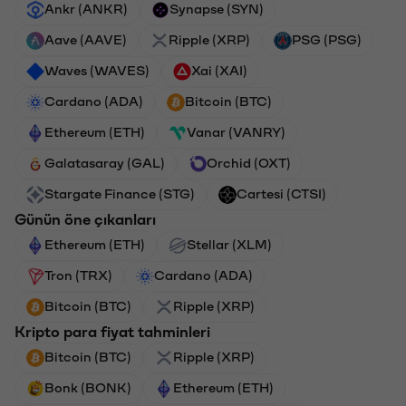
Ankr (ANKR)
Synapse (SYN)
Aave (AAVE)
Ripple (XRP)
PSG (PSG)
Waves (WAVES)
Xai (XAI)
Cardano (ADA)
Bitcoin (BTC)
Ethereum (ETH)
Vanar (VANRY)
Galatasaray (GAL)
Orchid (OXT)
Stargate Finance (STG)
Cartesi (CTSI)
Günün öne çıkanları
Ethereum (ETH)
Stellar (XLM)
Tron (TRX)
Cardano (ADA)
Bitcoin (BTC)
Ripple (XRP)
Kripto para fiyat tahminleri
Bitcoin (BTC)
Ripple (XRP)
Bonk (BONK)
Ethereum (ETH)