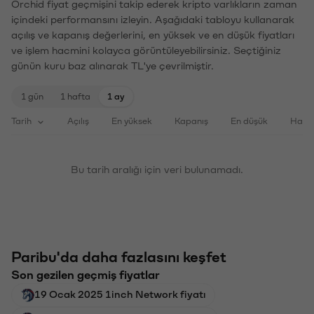
Orchid fiyat geçmişini takip ederek kripto varlıkların zaman
içindeki performansını izleyin. Aşağıdaki tabloyu kullanarak
açılış ve kapanış değerlerini, en yüksek ve en düşük fiyatları
ve işlem hacmini kolayca görüntüleyebilirsiniz. Seçtiğiniz
günün kuru baz alınarak TL'ye çevrilmiştir.
1 gün
1 hafta
1 ay
Tarih
Açılış
En yüksek
Kapanış
En düşük
Haci
Bu tarih aralığı için veri bulunamadı.
Paribu'da daha fazlasını keşfet
Son gezilen geçmiş fiyatlar
19 Ocak 2025 1inch Network fiyatı