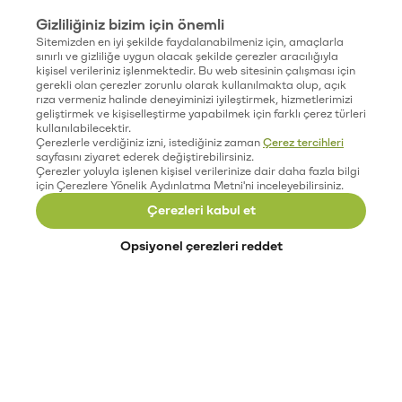
Gizliliğiniz bizim için önemli
Sitemizden en iyi şekilde faydalanabilmeniz için, amaçlarla
sınırlı ve gizliliğe uygun olacak şekilde çerezler aracılığıyla
kişisel verileriniz işlenmektedir. Bu web sitesinin çalışması için
gerekli olan çerezler zorunlu olarak kullanılmakta olup, açık
rıza vermeniz halinde deneyiminizi iyileştirmek, hizmetlerimizi
geliştirmek ve kişiselleştirme yapabilmek için farklı çerez türleri
kullanılabilecektir.
Çerezlerle verdiğiniz izni, istediğiniz zaman
Çerez tercihleri
sayfasını ziyaret ederek değiştirebilirsiniz.
Çerezler yoluyla işlenen kişisel verilerinize dair daha fazla bilgi
için Çerezlere Yönelik Aydınlatma Metni'ni inceleyebilirsiniz.
Çerezleri kabul et
Opsiyonel çerezleri reddet
Paribu’yu keşfet
Eğitimler