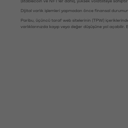
(stablecoin ve NFT'ler dahil), yüksek volatiliteye sahipti
Dijital varlık işlemleri yapmadan önce finansal durumu
Paribu, üçüncü taraf web sitelerinin (TPW) içeriklerin
varlıklarınızda kayıp veya değer düşüşüne yol açabilir. 