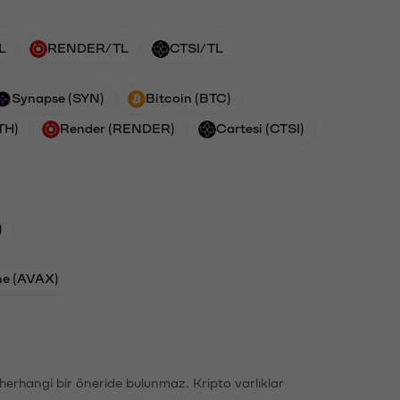
L
RENDER/TL
CTSI/TL
Synapse (SYN)
Bitcoin (BTC)
TH)
Render (RENDER)
Cartesi (CTSI)
)
he (AVAX)
li herhangi bir öneride bulunmaz. Kripto varlıklar