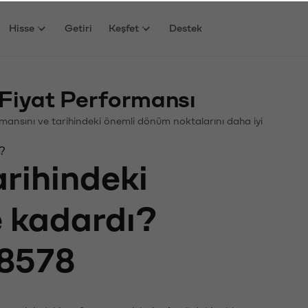
Hisse
Getiri
Keşfet
Destek
Fiyat Performansı
formansını ve tarihindeki önemli dönüm noktalarını daha iyi
ı?
arihindeki
e kadardı?
8578