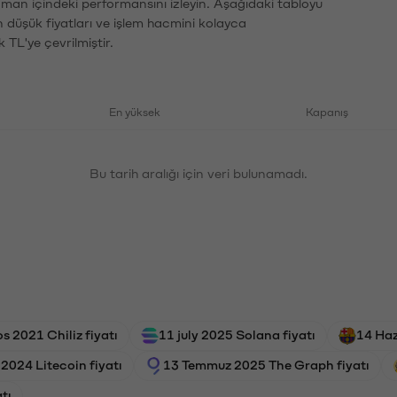
zaman içindeki performansını izleyin. Aşağıdaki tabloyu
n düşük fiyatları ve işlem hacmini kolayca
 TL'ye çevrilmiştir.
En yüksek
Kapanış
Bu tarih aralığı için veri bulunamadı.
s 2021 Chiliz fiyatı
11 july 2025 Solana fiyatı
14 Haz
2024 Litecoin fiyatı
13 Temmuz 2025 The Graph fiyatı
tı