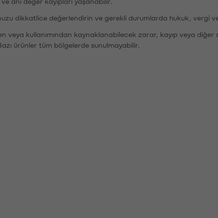
r ve ani değer kayıpları yaşanabilir.
nuzu dikkatlice değerlendirin ve gerekli durumlarda hukuk, vergi v
den veya kullanımından kaynaklanabilecek zarar, kayıp veya diğer 
Bazı ürünler tüm bölgelerde sunulmayabilir.