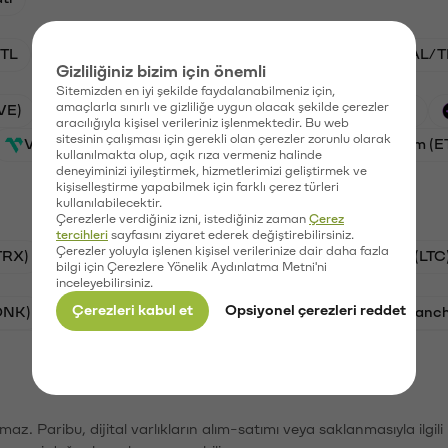
TL
ADA/TL
BTC/TL
VANRY/TL
GAL/T
Gizliliğiniz bizim için önemli
Sitemizden en iyi şekilde faydalanabilmeniz için,
amaçlarla sınırlı ve gizliliğe uygun olacak şekilde çerezler
VE)
Waves (WAVES)
PSG (PSG)
Xai (XAI)
aracılığıyla kişisel verileriniz işlenmektedir. Bu web
sitesinin çalışması için gerekli olan çerezler zorunlu olarak
Vanar (VANRY)
Galatasaray (GAL)
Ethereum (E
kullanılmakta olup, açık rıza vermeniz halinde
deneyiminizi iyileştirmek, hizmetlerimizi geliştirmek ve
kişiselleştirme yapabilmek için farklı çerez türleri
kullanılabilecektir.
Çerezlerle verdiğiniz izni, istediğiniz zaman
Çerez
tercihleri
sayfasını ziyaret ederek değiştirebilirsiniz.
Çerezler yoluyla işlenen kişisel verilerinize dair daha fazla
TRX)
Bitcoin (BTC)
Ripple (XRP)
Litecoin (LTC
bilgi için Çerezlere Yönelik Aydınlatma Metni'ni
inceleyebilirsiniz.
Çerezleri kabul et
Opsiyonel çerezleri reddet
ONK)
Ethereum (ETH)
Synapse (SYN)
Avalanc
şımaz. Paribu, dijital varlıkların alım-satımı veya saklanmasıyla ilgi