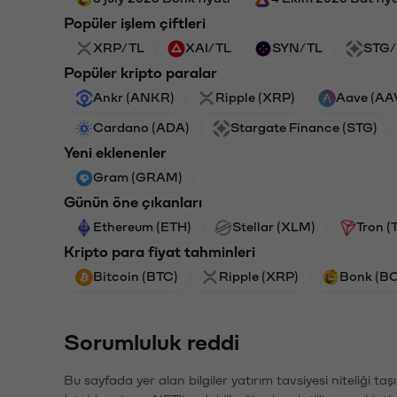
Popüler işlem çiftleri
XRP/TL
XAI/TL
SYN/TL
STG/
Popüler kripto paralar
Ankr (ANKR)
Ripple (XRP)
Aave (AA
Cardano (ADA)
Stargate Finance (STG)
Yeni eklenenler
Gram (GRAM)
Günün öne çıkanları
Ethereum (ETH)
Stellar (XLM)
Tron (
Kripto para fiyat tahminleri
Bitcoin (BTC)
Ripple (XRP)
Bonk (B
Sorumluluk reddi
Bu sayfada yer alan bilgiler yatırım tavsiyesi niteliği ta