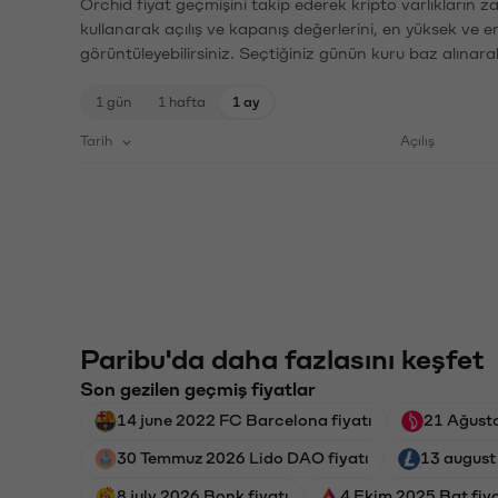
Orchid fiyat geçmişini takip ederek kripto varlıkların 
kullanarak açılış ve kapanış değerlerini, en yüksek ve e
görüntüleyebilirsiniz. Seçtiğiniz günün kuru baz alınarak
1 gün
1 hafta
1 ay
Tarih
Açılış
Paribu'da daha fazlasını keşfet
Son gezilen geçmiş fiyatlar
14 june 2022 FC Barcelona fiyatı
21 Ağusto
30 Temmuz 2026 Lido DAO fiyatı
13 august 
8 july 2026 Bonk fiyatı
4 Ekim 2025 Bat fiya