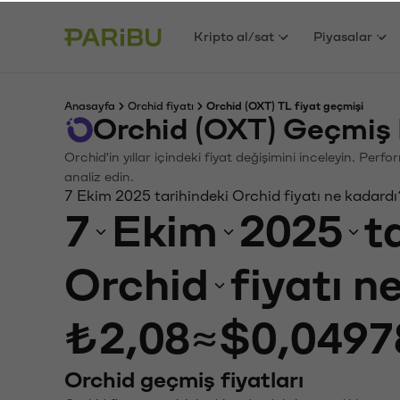
Kripto al/sat
Piyasalar
Anasayfa
Orchid fiyatı
Orchid (OXT) TL fiyat geçmişi
Orchid (OXT) Geçmiş 
Orchid'in yıllar içindeki fiyat değişimini inceleyin. Per
analiz edin.
7 Ekim 2025 tarihindeki Orchid fiyatı ne kadard
7
Ekim
2025
t
Orchid
fiyatı n
₺2,08
≈
$0,0497
Orchid geçmiş fiyatları