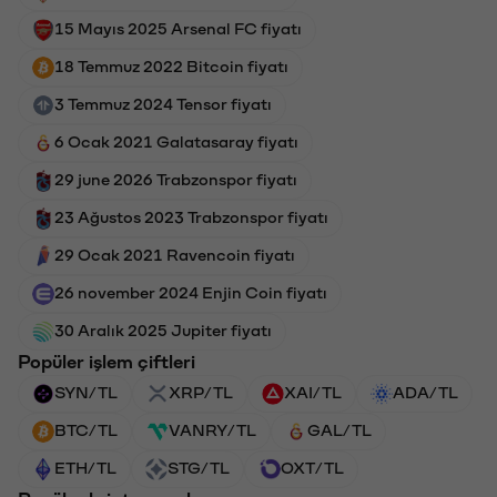
15 Mayıs 2025 Arsenal FC fiyatı
18 Temmuz 2022 Bitcoin fiyatı
3 Temmuz 2024 Tensor fiyatı
6 Ocak 2021 Galatasaray fiyatı
29 june 2026 Trabzonspor fiyatı
23 Ağustos 2023 Trabzonspor fiyatı
29 Ocak 2021 Ravencoin fiyatı
26 november 2024 Enjin Coin fiyatı
30 Aralık 2025 Jupiter fiyatı
Popüler işlem çiftleri
SYN/TL
XRP/TL
XAI/TL
ADA/TL
BTC/TL
VANRY/TL
GAL/TL
ETH/TL
STG/TL
OXT/TL