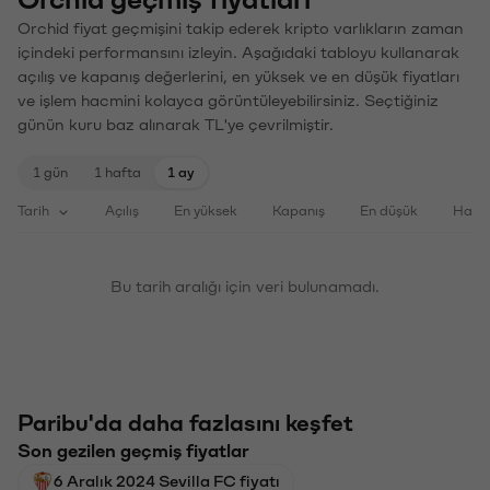
Orchid fiyat geçmişini takip ederek kripto varlıkların zaman
içindeki performansını izleyin. Aşağıdaki tabloyu kullanarak
açılış ve kapanış değerlerini, en yüksek ve en düşük fiyatları
ve işlem hacmini kolayca görüntüleyebilirsiniz. Seçtiğiniz
günün kuru baz alınarak TL'ye çevrilmiştir.
1 gün
1 hafta
1 ay
Tarih
Açılış
En yüksek
Kapanış
En düşük
Haci
Bu tarih aralığı için veri bulunamadı.
Paribu'da daha fazlasını keşfet
Son gezilen geçmiş fiyatlar
6 Aralık 2024 Sevilla FC fiyatı