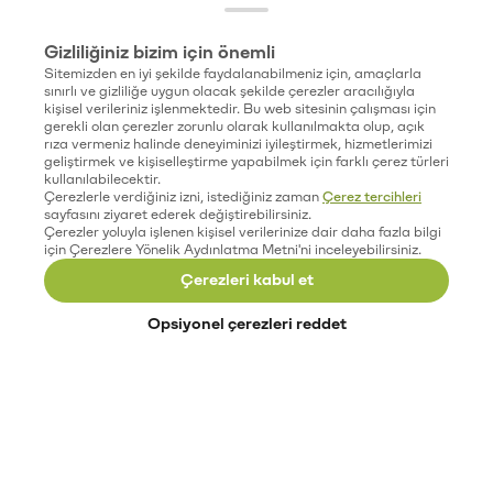
Gizliliğiniz bizim için önemli
Sitemizden en iyi şekilde faydalanabilmeniz için, amaçlarla
sınırlı ve gizliliğe uygun olacak şekilde çerezler aracılığıyla
kişisel verileriniz işlenmektedir. Bu web sitesinin çalışması için
gerekli olan çerezler zorunlu olarak kullanılmakta olup, açık
rıza vermeniz halinde deneyiminizi iyileştirmek, hizmetlerimizi
geliştirmek ve kişiselleştirme yapabilmek için farklı çerez türleri
kullanılabilecektir.
Çerezlerle verdiğiniz izni, istediğiniz zaman
Çerez tercihleri
sayfasını ziyaret ederek değiştirebilirsiniz.
Çerezler yoluyla işlenen kişisel verilerinize dair daha fazla bilgi
için Çerezlere Yönelik Aydınlatma Metni'ni inceleyebilirsiniz.
Çerezleri kabul et
Opsiyonel çerezleri reddet
Paribu’yu keşfet