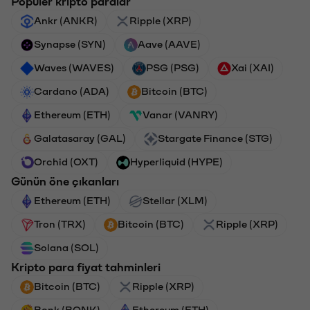
Popüler kripto paralar
Ankr (ANKR)
Ripple (XRP)
Synapse (SYN)
Aave (AAVE)
Waves (WAVES)
PSG (PSG)
Xai (XAI)
Cardano (ADA)
Bitcoin (BTC)
Ethereum (ETH)
Vanar (VANRY)
Galatasaray (GAL)
Stargate Finance (STG)
Orchid (OXT)
Hyperliquid (HYPE)
Günün öne çıkanları
Ethereum (ETH)
Stellar (XLM)
Tron (TRX)
Bitcoin (BTC)
Ripple (XRP)
Solana (SOL)
Kripto para fiyat tahminleri
Bitcoin (BTC)
Ripple (XRP)
Bonk (BONK)
Ethereum (ETH)