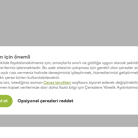
im için önemli
kilde faydalanabilmeniz için, amaçlarla sınırlı ve gizliliğe uygun olacak şekild
 verileriniz işlenmektedir. Bu web sitesinin çalışması için gerekli olan çerezler 
açık rıza vermeniz halinde deneyiminizi iyileştirmek, hizmetlerimizi geliştirmek
lı çerez türleri kullanılabilecektir.
iz izni, istediğiniz zaman
Çerez tercihleri
sayfasını ziyaret ederek değiştirebilir
enen kişisel verilerinize dair daha fazla bilgi için Çerezlere Yönelik Aydınlatma
l et
Opsiyonel çerezleri reddet