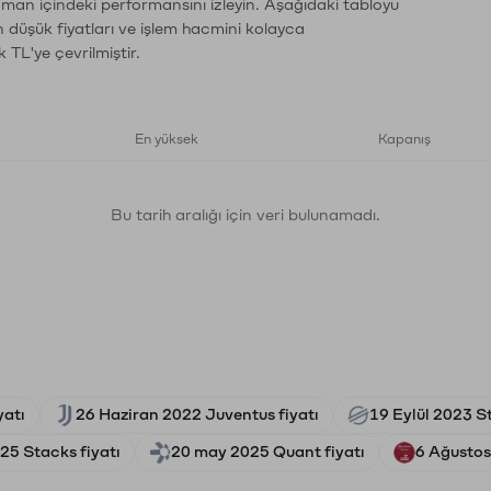
zaman içindeki performansını izleyin. Aşağıdaki tabloyu
n düşük fiyatları ve işlem hacmini kolayca
 TL'ye çevrilmiştir.
En yüksek
Kapanış
Bu tarih aralığı için veri bulunamadı.
yatı
26 Haziran 2022 Juventus fiyatı
19 Eylül 2023 St
5 Stacks fiyatı
20 may 2025 Quant fiyatı
6 Ağustos