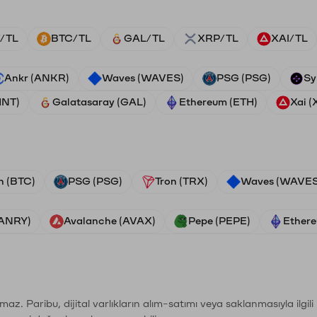
/TL
BTC/TL
GAL/TL
XRP/TL
XAI/TL
Ankr (ANKR)
Waves (WAVES)
PSG (PSG)
Sy
HNT)
Galatasaray (GAL)
Ethereum (ETH)
Xai (
n (BTC)
PSG (PSG)
Tron (TRX)
Waves (WAVES
VANRY)
Avalanche (AVAX)
Pepe (PEPE)
Ethere
şımaz. Paribu, dijital varlıkların alım-satımı veya saklanmasıyla ilgi