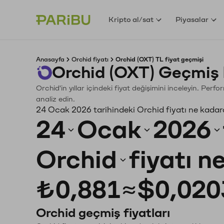
Kripto al/sat
Piyasalar
Anasayfa
Orchid fiyatı
Orchid (OXT) TL fiyat geçmişi
Orchid (OXT) Geçmiş 
Orchid'in yıllar içindeki fiyat değişimini inceleyin. Per
analiz edin.
24 Ocak 2026 tarihindeki Orchid fiyatı ne kadar
24
Ocak
2026
Orchid
fiyatı n
₺0,881
≈
$0,020
Orchid geçmiş fiyatları