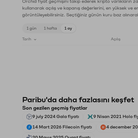
Orchid fiyat geçmişini takip ederek kripto varlıkların 
kullanarak açılış ve kapanış değerlerini, en yüksek ve e
görüntüleyebilirsiniz. Seçtiğiniz günün kuru baz alınarak
1 gün
1 hafta
1 ay
Tarih
Açılış
Paribu'da daha fazlasını keşfet
Son gezilen geçmiş fiyatlar
9 july 2024 Gala fiyatı
9 Nisan 2021 Holo fi
14 Mart 2026 Filecoin fiyatı
4 december 202
20 Mayıs 2025 Quant fiyatı