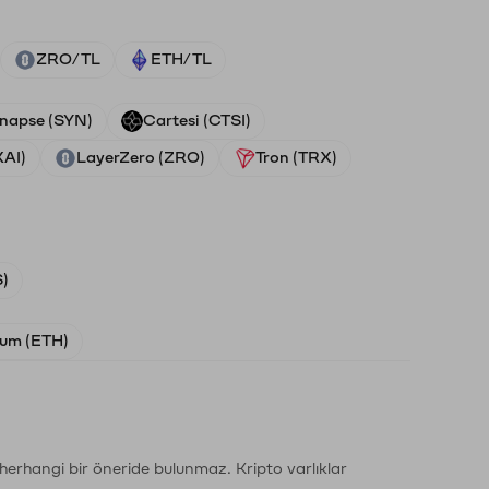
ZRO/TL
ETH/TL
napse (SYN)
Cartesi (CTSI)
XAI)
LayerZero (ZRO)
Tron (TRX)
)
um (ETH)
li herhangi bir öneride bulunmaz. Kripto varlıklar