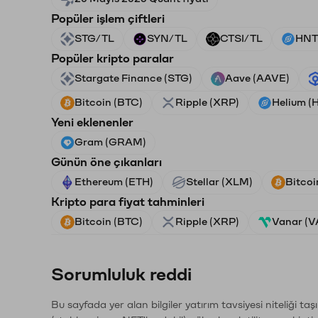
Popüler işlem çiftleri
STG/TL
SYN/TL
CTSI/TL
HNT
Popüler kripto paralar
Stargate Finance (STG)
Aave (AAVE)
Bitcoin (BTC)
Ripple (XRP)
Helium (
Yeni eklenenler
Gram (GRAM)
Günün öne çıkanları
Ethereum (ETH)
Stellar (XLM)
Bitcoi
Kripto para fiyat tahminleri
Bitcoin (BTC)
Ripple (XRP)
Vanar (
Sorumluluk reddi
Bu sayfada yer alan bilgiler yatırım tavsiyesi niteliği ta