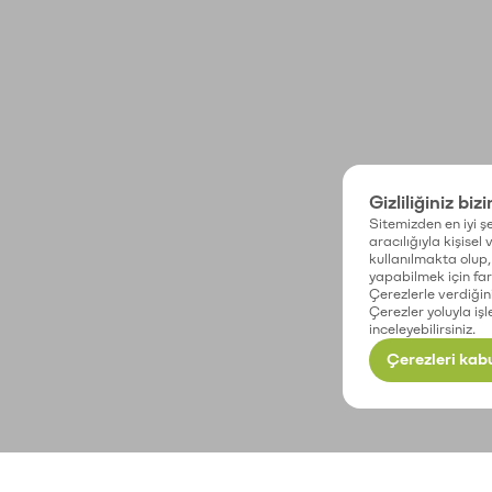
Gizliliğiniz biz
Sitemizden en iyi şe
aracılığıyla kişisel
kullanılmakta olup, 
yapabilmek için fark
Çerezlerle verdiğin
Çerezler yoluyla işl
inceleyebilirsiniz.
Çerezleri kabu