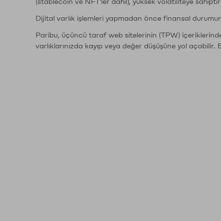
(stablecoin ve NFT'ler dahil), yüksek volatiliteye sahipti
Dijital varlık işlemleri yapmadan önce finansal durumu
Paribu, üçüncü taraf web sitelerinin (TPW) içeriklerin
varlıklarınızda kayıp veya değer düşüşüne yol açabilir. 