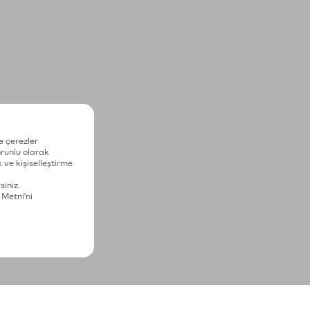
e çerezler
zorunlu olarak
 ve kişiselleştirme
siniz.
 Metni'ni