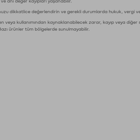
r ve ani değer kayıpları yaşanabilir.
nuzu dikkatlice değerlendirin ve gerekli durumlarda hukuk, vergi v
den veya kullanımından kaynaklanabilecek zarar, kayıp veya diğer 
Bazı ürünler tüm bölgelerde sunulmayabilir.