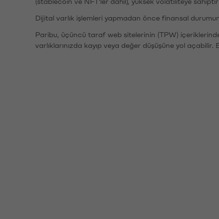
(stablecoin ve NFT'ler dahil), yüksek volatiliteye sahipti
Dijital varlık işlemleri yapmadan önce finansal durumu
Paribu, üçüncü taraf web sitelerinin (TPW) içeriklerin
varlıklarınızda kayıp veya değer düşüşüne yol açabilir. 