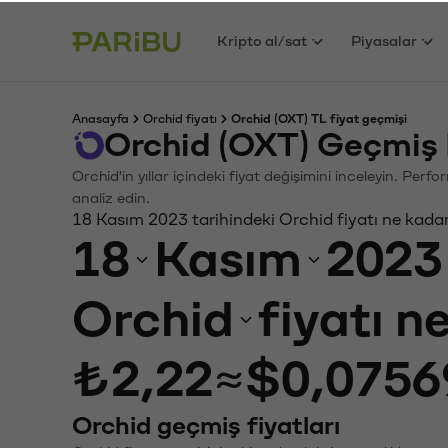
Kripto al/sat
Piyasalar
Anasayfa
Orchid fiyatı
Orchid (OXT) TL fiyat geçmişi
Orchid (OXT) Geçmiş 
Orchid'in yıllar içindeki fiyat değişimini inceleyin. Per
analiz edin.
18 Kasım 2023 tarihindeki Orchid fiyatı ne kada
18
Kasım
2023
Orchid
fiyatı n
₺2,22
≈
$0,0756
Orchid geçmiş fiyatları