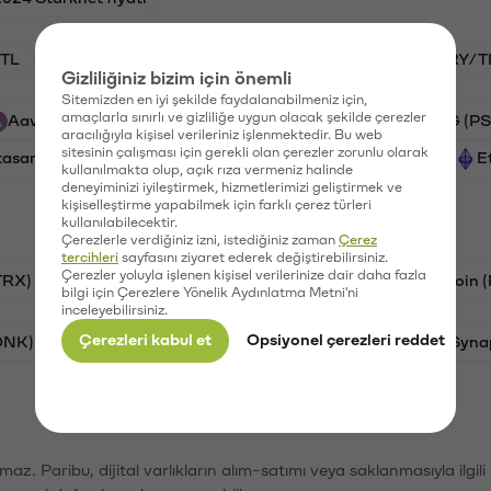
TL
BTC/TL
GAL/TL
HNT/TL
VANRY/T
Gizliliğiniz bizim için önemli
Sitemizden en iyi şekilde faydalanabilmeniz için,
amaçlarla sınırlı ve gizliliğe uygun olacak şekilde çerezler
Aave (AAVE)
Xai (XAI)
Ripple (XRP)
PSG (PS
aracılığıyla kişisel verileriniz işlenmektedir. Bu web
sitesinin çalışması için gerekli olan çerezler zorunlu olarak
tasaray (GAL)
Helium (HNT)
Vanar (VANRY)
E
kullanılmakta olup, açık rıza vermeniz halinde
deneyiminizi iyileştirmek, hizmetlerimizi geliştirmek ve
kişiselleştirme yapabilmek için farklı çerez türleri
kullanılabilecektir.
Çerezlerle verdiğiniz izni, istediğiniz zaman
Çerez
tercihleri
sayfasını ziyaret ederek değiştirebilirsiniz.
Çerezler yoluyla işlenen kişisel verilerinize dair daha fazla
TRX)
Bitcoin (BTC)
Litecoin (LTC)
Ravencoin 
bilgi için Çerezlere Yönelik Aydınlatma Metni'ni
inceleyebilirsiniz.
Çerezleri kabul et
Opsiyonel çerezleri reddet
ONK)
Ethereum (ETH)
Avalanche (AVAX)
Syna
şımaz. Paribu, dijital varlıkların alım-satımı veya saklanmasıyla ilgi