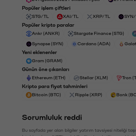
Popüler işlem çiftleri
STG/TL
XAI/TL
XRP/TL
SYN/
Popüler kripto paralar
Ankr (ANKR)
Stargate Finance (STG)
Synapse (SYN)
Cardano (ADA)
Gala
Yeni eklenenler
Gram (GRAM)
Günün öne çıkanları
Ethereum (ETH)
Stellar (XLM)
Tron (
Kripto para fiyat tahminleri
Bitcoin (BTC)
Ripple (XRP)
Bonk (B
Sorumluluk reddi
Bu sayfada yer alan bilgiler yatırım tavsiyesi niteliği ta