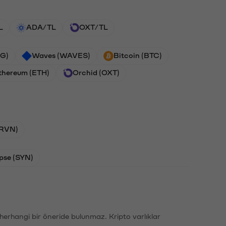
L
ADA/TL
OXT/TL
G)
Waves (WAVES)
Bitcoin (BTC)
thereum (ETH)
Orchid (OXT)
(RVN)
pse (SYN)
li herhangi bir öneride bulunmaz. Kripto varlıklar