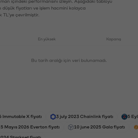
zaman içindeki performansını izleyin. Aşağıdaki tabloyu
n düşük fiyatları ve işlem hacmini kolayca
 TL'ye çevrilmiştir.
En yüksek
Kapanış
Bu tarih aralığı için veri bulunamadı.
 Immutable X fiyatı
3 july 2023 Chainlink fiyatı
5 Ey
15 Mayıs 2026 Everton fiyatı
10 june 2025 Gala fiyatı
2024 Starknet fiyatı