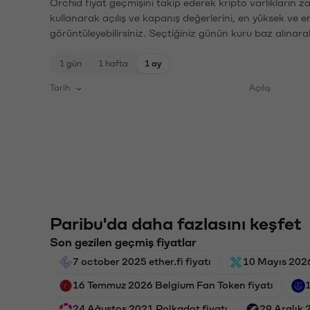
Orchid fiyat geçmişini takip ederek kripto varlıkların 
kullanarak açılış ve kapanış değerlerini, en yüksek ve e
görüntüleyebilirsiniz. Seçtiğiniz günün kuru baz alınarak
1 gün
1 hafta
1 ay
Tarih
Açılış
Paribu'da daha fazlasını keşfet
Son gezilen geçmiş fiyatlar
7 october 2025 ether.fi fiyatı
10 Mayıs 2026
16 Temmuz 2026 Belgium Fan Token fiyatı
24 Ağustos 2021 Polkadot fiyatı
29 Aralık 