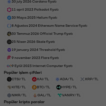
30 july 2026 Cardano fiyatı
11 april 2023 Polkadot fiyatı
30 Mayıs 2025 Helium fiyatı
8 Ağustos 2024 Ethereum Name Service fiyatı
30 Temmuz 2026 Official Trump fiyatı
25 Nisan 2026 Skale fiyatı
19 january 2024 Threshold fiyatı
9 november 2023 Flare fiyatı
9 Eylül 2023 Internet Computer fiyatı
Popüler işlem çiftleri
CTSI/TL
XAI/TL
ADA/TL
XRP/TL
KITE/TL
BTC/TL
HYPE/TL
NMR/TL
GAL/TL
VANRY/TL
Popüler kripto paralar