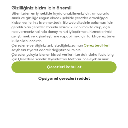
Gizliliğiniz bizim için önemli
Sitemizden en iyi şekilde faydalanabilmeniz için, amaçlarla
sınırlı ve gizliliğe uygun olacak şekilde çerezler aracılığıyla
kişisel verileriniz işlenmektedir. Bu web sitesinin çalışması için
gerekli olan çerezler zorunlu olarak kullanılmakta olup, açık
rıza vermeniz halinde deneyiminizi iyileştirmek, hizmetlerimizi
geliştirmek ve kişiselleştirme yapabilmek için farklı çerez türleri
kullanılabilecektir.
Çerezlerle verdiğiniz izni, istediğiniz zaman
Çerez tercihleri
sayfasını ziyaret ederek değiştirebilirsiniz.
Çerezler yoluyla işlenen kişisel verilerinize dair daha fazla bilgi
için Çerezlere Yönelik Aydınlatma Metni'ni inceleyebilirsiniz.
Çerezleri kabul et
Opsiyonel çerezleri reddet
Paribu’yu keşfet
Eğitimler