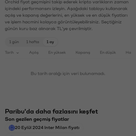
Orchid fiyat geçmişini takip ederek kripto varlıkların zaman
içindeki performansını izleyin. Aşağıdaki tabloyu kullanarak
açılış ve kapanış değerlerini, en yüksek ve en düşük fiyatları
ve işlem hacmini kolayca görüntüleyebilirsiniz. Seçtiğiniz
günün kuru baz alınarak TL'ye çevrilmiştir.
1 gün
1 hafta
1 ay
Tarih
Açılış
En yüksek
Kapanış
En düşük
Haci
Bu tarih aralığı için veri bulunamadı.
Paribu'da daha fazlasını keşfet
Son gezilen geçmiş fiyatlar
20 Eylül 2024 Inter Milan fiyatı