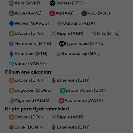
Ankr (ANKR)
Cartesi (CTSI)
Aave (AAVE)
Xai (XAI)
PSG (PSG)
Waves (WAVES)
Cardano (ADA)
Bitcoin (BTC)
Ripple (XRP)
Kite (KITE)
Numeraire (NMR)
Hyperliquid (HYPE)
Ethereum (ETH)
Galatasaray (GAL)
Vanar (VANRY)
Günün öne çıkanları
Bitcoin (BTC)
Ethereum (ETH)
Dogecoin (DOGE)
Bitcoin Cash (BCH)
Algorand (ALGO)
Avalanche (AVAX)
Kripto para fiyat tahminleri
Bitcoin (BTC)
Ripple (XRP)
Bonk (BONK)
Ethereum (ETH)