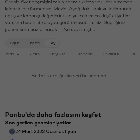
Orchid fiyat geçmişini takip ederek kripto varlıkların zaman
içindeki performansını izleyin. Aşağıdaki tabloyu kullanarak
açılış ve kapanış değerlerini, en yüksek ve en düşük fiyatları
ve işlem hacmini kolayca görüntüleyebilirsiniz. Seçtiğiniz
günün kuru baz alınarak TL'ye çevrilmiştir.
1 gün
1 hafta
1 ay
Tarih
Açılış
En yüksek
Kapanış
En düşük
Haci
Bu tarih aralığı için veri bulunamadı.
Paribu'da daha fazlasını keşfet
Son gezilen geçmiş fiyatlar
24 Mart 2022 Cosmos fiyatı