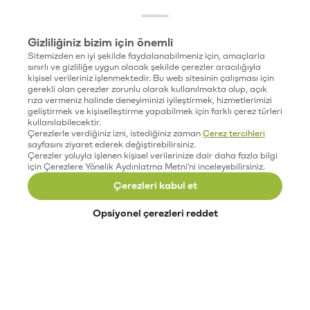
Gizliliğiniz bizim için önemli
Sitemizden en iyi şekilde faydalanabilmeniz için, amaçlarla
sınırlı ve gizliliğe uygun olacak şekilde çerezler aracılığıyla
kişisel verileriniz işlenmektedir. Bu web sitesinin çalışması için
gerekli olan çerezler zorunlu olarak kullanılmakta olup, açık
rıza vermeniz halinde deneyiminizi iyileştirmek, hizmetlerimizi
geliştirmek ve kişiselleştirme yapabilmek için farklı çerez türleri
kullanılabilecektir.
Çerezlerle verdiğiniz izni, istediğiniz zaman
Çerez tercihleri
sayfasını ziyaret ederek değiştirebilirsiniz.
Çerezler yoluyla işlenen kişisel verilerinize dair daha fazla bilgi
için Çerezlere Yönelik Aydınlatma Metni'ni inceleyebilirsiniz.
Çerezleri kabul et
Opsiyonel çerezleri reddet
Paribu’yu keşfet