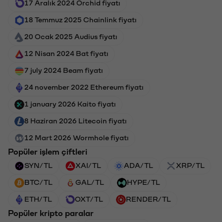
17 Aralık 2024 Orchid fiyatı
18 Temmuz 2025 Chainlink fiyatı
20 Ocak 2025 Audius fiyatı
12 Nisan 2024 Bat fiyatı
7 july 2024 Beam fiyatı
24 november 2022 Ethereum fiyatı
1 january 2026 Kaito fiyatı
8 Haziran 2026 Litecoin fiyatı
12 Mart 2026 Wormhole fiyatı
Popüler işlem çiftleri
SYN/TL
XAI/TL
ADA/TL
XRP/TL
BTC/TL
GAL/TL
HYPE/TL
ETH/TL
OXT/TL
RENDER/TL
Popüler kripto paralar