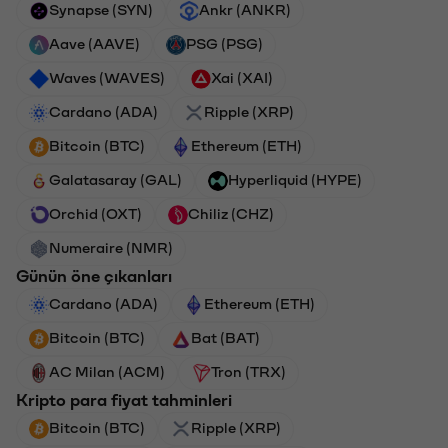
Synapse (SYN)
Ankr (ANKR)
Aave (AAVE)
PSG (PSG)
Waves (WAVES)
Xai (XAI)
Cardano (ADA)
Ripple (XRP)
Bitcoin (BTC)
Ethereum (ETH)
Galatasaray (GAL)
Hyperliquid (HYPE)
Orchid (OXT)
Chiliz (CHZ)
Numeraire (NMR)
Günün öne çıkanları
Cardano (ADA)
Ethereum (ETH)
Bitcoin (BTC)
Bat (BAT)
AC Milan (ACM)
Tron (TRX)
Kripto para fiyat tahminleri
Bitcoin (BTC)
Ripple (XRP)