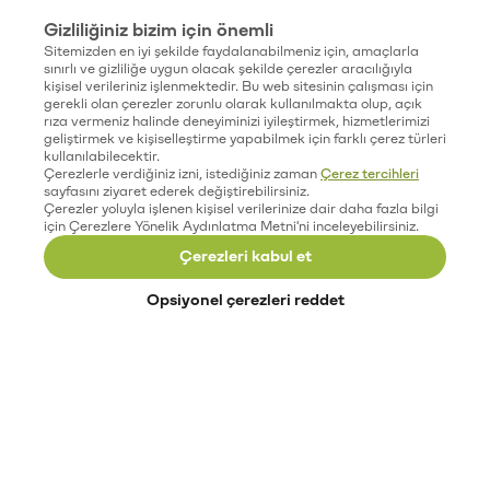
Gizliliğiniz bizim için önemli
Sitemizden en iyi şekilde faydalanabilmeniz için, amaçlarla
sınırlı ve gizliliğe uygun olacak şekilde çerezler aracılığıyla
kişisel verileriniz işlenmektedir. Bu web sitesinin çalışması için
gerekli olan çerezler zorunlu olarak kullanılmakta olup, açık
rıza vermeniz halinde deneyiminizi iyileştirmek, hizmetlerimizi
geliştirmek ve kişiselleştirme yapabilmek için farklı çerez türleri
kullanılabilecektir.
Çerezlerle verdiğiniz izni, istediğiniz zaman
Çerez tercihleri
sayfasını ziyaret ederek değiştirebilirsiniz.
Çerezler yoluyla işlenen kişisel verilerinize dair daha fazla bilgi
için Çerezlere Yönelik Aydınlatma Metni'ni inceleyebilirsiniz.
Çerezleri kabul et
Opsiyonel çerezleri reddet
Paribu’yu keşfet
Eğitimler