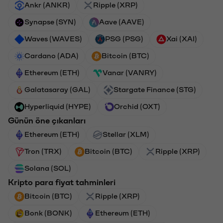
Ankr (ANKR)
Ripple (XRP)
Synapse (SYN)
Aave (AAVE)
Waves (WAVES)
PSG (PSG)
Xai (XAI)
Cardano (ADA)
Bitcoin (BTC)
Ethereum (ETH)
Vanar (VANRY)
Galatasaray (GAL)
Stargate Finance (STG)
Hyperliquid (HYPE)
Orchid (OXT)
Günün öne çıkanları
Ethereum (ETH)
Stellar (XLM)
Tron (TRX)
Bitcoin (BTC)
Ripple (XRP)
Solana (SOL)
Kripto para fiyat tahminleri
Bitcoin (BTC)
Ripple (XRP)
Bonk (BONK)
Ethereum (ETH)