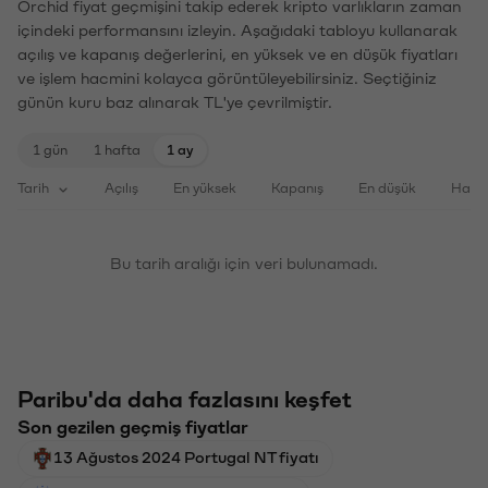
Orchid fiyat geçmişini takip ederek kripto varlıkların zaman
içindeki performansını izleyin. Aşağıdaki tabloyu kullanarak
açılış ve kapanış değerlerini, en yüksek ve en düşük fiyatları
ve işlem hacmini kolayca görüntüleyebilirsiniz. Seçtiğiniz
günün kuru baz alınarak TL'ye çevrilmiştir.
1 gün
1 hafta
1 ay
Tarih
Açılış
En yüksek
Kapanış
En düşük
Haci
Bu tarih aralığı için veri bulunamadı.
Paribu'da daha fazlasını keşfet
Son gezilen geçmiş fiyatlar
13 Ağustos 2024 Portugal NT fiyatı