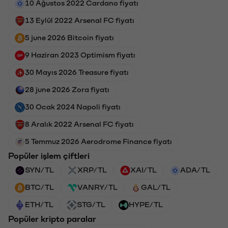
10 Ağustos 2022 Cardano fiyatı
13 Eylül 2022 Arsenal FC fiyatı
5 june 2026 Bitcoin fiyatı
9 Haziran 2023 Optimism fiyatı
30 Mayıs 2026 Treasure fiyatı
28 june 2026 Zora fiyatı
30 Ocak 2024 Napoli fiyatı
8 Aralık 2022 Arsenal FC fiyatı
5 Temmuz 2026 Aerodrome Finance fiyatı
Popüler işlem çiftleri
SYN/TL
XRP/TL
XAI/TL
ADA/TL
BTC/TL
VANRY/TL
GAL/TL
ETH/TL
STG/TL
HYPE/TL
Popüler kripto paralar