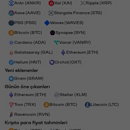
Ankr (ANKR)
Xai (XAI)
Ripple (XRP)
Aave (AAVE)
Stargate Finance (STG)
PSG (PSG)
Waves (WAVES)
Bitcoin (BTC)
Synapse (SYN)
Cardano (ADA)
Vanar (VANRY)
Galatasaray (GAL)
Ethereum (ETH)
Helium (HNT)
Orchid (OXT)
Yeni eklenenler
Gram (GRAM)
Günün öne çıkanları
Ethereum (ETH)
Stellar (XLM)
Tron (TRX)
Bitcoin (BTC)
Litecoin (LTC)
Ravencoin (RVN)
Kripto para fiyat tahminleri