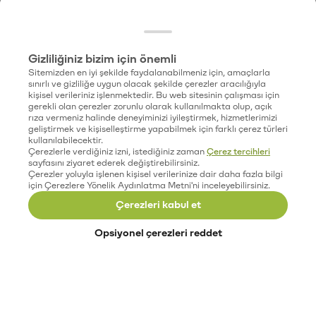
Gizliliğiniz bizim için önemli
Sitemizden en iyi şekilde faydalanabilmeniz için, amaçlarla
sınırlı ve gizliliğe uygun olacak şekilde çerezler aracılığıyla
kişisel verileriniz işlenmektedir. Bu web sitesinin çalışması için
gerekli olan çerezler zorunlu olarak kullanılmakta olup, açık
rıza vermeniz halinde deneyiminizi iyileştirmek, hizmetlerimizi
geliştirmek ve kişiselleştirme yapabilmek için farklı çerez türleri
kullanılabilecektir.
Çerezlerle verdiğiniz izni, istediğiniz zaman
Çerez tercihleri
sayfasını ziyaret ederek değiştirebilirsiniz.
Çerezler yoluyla işlenen kişisel verilerinize dair daha fazla bilgi
için Çerezlere Yönelik Aydınlatma Metni'ni inceleyebilirsiniz.
Çerezleri kabul et
Opsiyonel çerezleri reddet