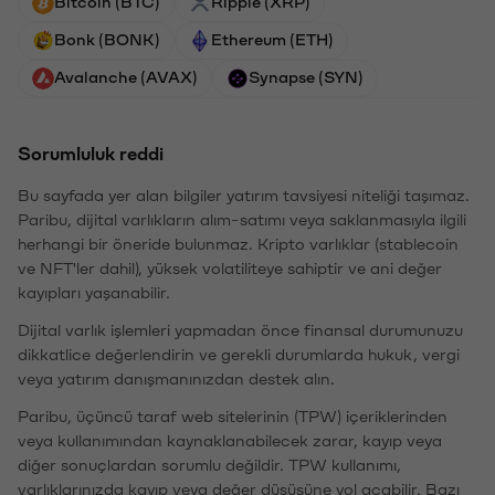
Bitcoin (BTC)
Ripple (XRP)
Bonk (BONK)
Ethereum (ETH)
Avalanche (AVAX)
Synapse (SYN)
Sorumluluk reddi
Bu sayfada yer alan bilgiler yatırım tavsiyesi niteliği taşımaz.
Paribu, dijital varlıkların alım-satımı veya saklanmasıyla ilgili
herhangi bir öneride bulunmaz. Kripto varlıklar (stablecoin
ve NFT'ler dahil), yüksek volatiliteye sahiptir ve ani değer
kayıpları yaşanabilir.
Dijital varlık işlemleri yapmadan önce finansal durumunuzu
dikkatlice değerlendirin ve gerekli durumlarda hukuk, vergi
veya yatırım danışmanınızdan destek alın.
Paribu, üçüncü taraf web sitelerinin (TPW) içeriklerinden
veya kullanımından kaynaklanabilecek zarar, kayıp veya
diğer sonuçlardan sorumlu değildir. TPW kullanımı,
varlıklarınızda kayıp veya değer düşüşüne yol açabilir. Bazı