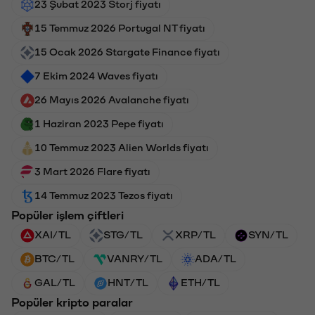
23 Şubat 2023 Storj fiyatı
15 Temmuz 2026 Portugal NT fiyatı
15 Ocak 2026 Stargate Finance fiyatı
7 Ekim 2024 Waves fiyatı
26 Mayıs 2026 Avalanche fiyatı
1 Haziran 2023 Pepe fiyatı
10 Temmuz 2023 Alien Worlds fiyatı
3 Mart 2026 Flare fiyatı
14 Temmuz 2023 Tezos fiyatı
Popüler işlem çiftleri
XAI/TL
STG/TL
XRP/TL
SYN/TL
BTC/TL
VANRY/TL
ADA/TL
GAL/TL
HNT/TL
ETH/TL
Popüler kripto paralar