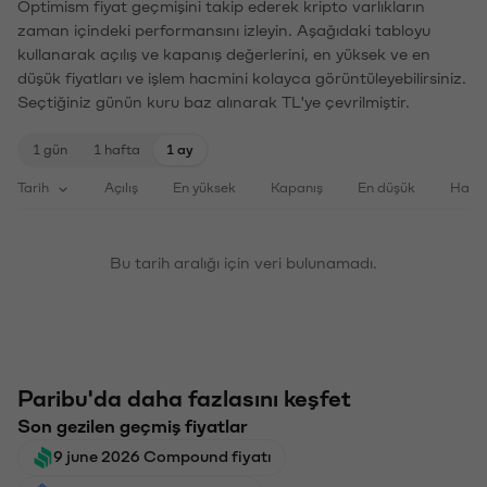
Optimism fiyat geçmişini takip ederek kripto varlıkların
zaman içindeki performansını izleyin. Aşağıdaki tabloyu
kullanarak açılış ve kapanış değerlerini, en yüksek ve en
düşük fiyatları ve işlem hacmini kolayca görüntüleyebilirsiniz.
Seçtiğiniz günün kuru baz alınarak TL'ye çevrilmiştir.
1 gün
1 hafta
1 ay
Tarih
Açılış
En yüksek
Kapanış
En düşük
Haci
Bu tarih aralığı için veri bulunamadı.
Paribu'da daha fazlasını keşfet
Son gezilen geçmiş fiyatlar
9 june 2026 Compound fiyatı