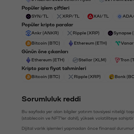
Popüler işlem çiftleri
SYN/TL
XRP/TL
XAI/TL
ADA
Popüler kripto paralar
Ankr (ANKR)
Ripple (XRP)
Synapse 
Bitcoin (BTC)
Ethereum (ETH)
Vanar
Günün öne çıkanları
Ethereum (ETH)
Stellar (XLM)
Tron (
Kripto para fiyat tahminleri
Bitcoin (BTC)
Ripple (XRP)
Bonk (B
Sorumluluk reddi
Bu sayfada yer alan bilgiler yatırım tavsiyesi niteliği ta
(stablecoin ve NFT'ler dahil), yüksek volatiliteye sahipti
Dijital varlık işlemleri yapmadan önce finansal durumu