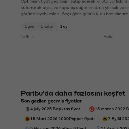
Optimism fiyat geçmişini takip ederek kripto varlıkları
kullanarak açılış ve kapanış değerlerini, en yüksek ve e
görüntüleyebilirsiniz. Seçtiğiniz günün kuru baz alınarak
1 gün
1 hafta
1 ay
Tarih
Açılış
Paribu'da daha fazlasını keşfet
Son gezilen geçmiş fiyatlar
4 july 2025 Beşiktaş fiyatı
15 march 2022 D
15 Mart 2026 1000Pepper fiyatı
7 Eylül 20
5 Haziran 2026 ether.fi fiyatı
11 Aralık 202