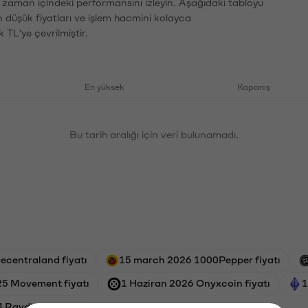
n zaman içindeki performansını izleyin. Aşağıdaki tabloyu
n düşük fiyatları ve işlem hacmini kolayca
 TL'ye çevrilmiştir.
En yüksek
Kapanış
Bu tarih aralığı için veri bulunamadı.
ecentraland fiyatı
15 march 2026 1000Pepper fiyatı
25 Movement fiyatı
1 Haziran 2026 Onyxcoin fiyatı
1
4 Raydium fiyatı