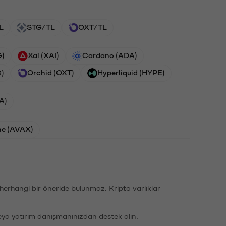
L
STG/TL
OXT/TL
G)
Xai (XAI)
Cardano (ADA)
G)
Orchid (OXT)
Hyperliquid (HYPE)
A)
he (AVAX)
li herhangi bir öneride bulunmaz. Kripto varlıklar
eya yatırım danışmanınızdan destek alın.