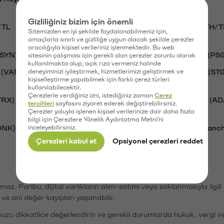
Gizliliğiniz bizim için önemli
/TL
BTC/TL
VANRY/TL
GAL/TL
ETH/T
Sitemizden en iyi şekilde faydalanabilmeniz için,
amaçlarla sınırlı ve gizliliğe uygun olacak şekilde çerezler
aracılığıyla kişisel verileriniz işlenmektedir. Bu web
(SYN)
Aave (AAVE)
Waves (WAVES)
PSG (PS
sitesinin çalışması için gerekli olan çerezler zorunlu olarak
kullanılmakta olup, açık rıza vermeniz halinde
 (VANRY)
deneyiminizi iyileştirmek, hizmetlerimizi geliştirmek ve
Galatasaray (GAL)
Stargate Finance (ST
kişiselleştirme yapabilmek için farklı çerez türleri
kullanılabilecektir.
Çerezlerle verdiğiniz izni, istediğiniz zaman
Çerez
TRX)
Bitcoin (BTC)
Ripple (XRP)
Cardano (AD
tercihleri
sayfasını ziyaret ederek değiştirebilirsiniz.
Çerezler yoluyla işlenen kişisel verilerinize dair daha fazla
bilgi için Çerezlere Yönelik Aydınlatma Metni'ni
ONK)
inceleyebilirsiniz.
Ethereum (ETH)
Synapse (SYN)
Avalanc
Çerezleri kabul et
Opsiyonel çerezleri reddet
şımaz. Paribu, dijital varlıkların alım-satımı veya saklanmasıyla ilgi
r ve ani değer kayıpları yaşanabilir.
nuzu dikkatlice değerlendirin ve gerekli durumlarda hukuk, vergi v