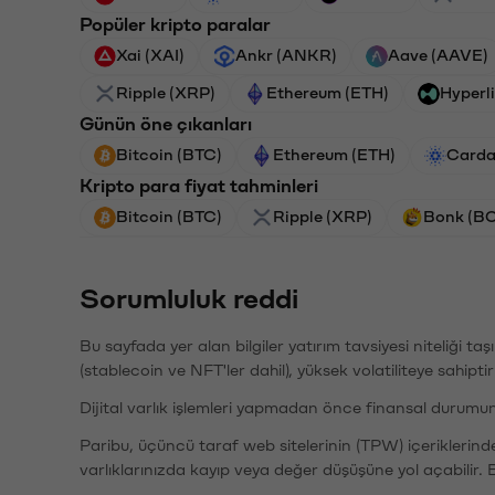
Popüler kripto paralar
Xai (XAI)
Ankr (ANKR)
Aave (AAVE)
Ripple (XRP)
Ethereum (ETH)
Hyperl
Günün öne çıkanları
Bitcoin (BTC)
Ethereum (ETH)
Carda
Kripto para fiyat tahminleri
Bitcoin (BTC)
Ripple (XRP)
Bonk (B
Sorumluluk reddi
Bu sayfada yer alan bilgiler yatırım tavsiyesi niteliği ta
(stablecoin ve NFT'ler dahil), yüksek volatiliteye sahipti
Dijital varlık işlemleri yapmadan önce finansal durumu
Paribu, üçüncü taraf web sitelerinin (TPW) içeriklerin
varlıklarınızda kayıp veya değer düşüşüne yol açabilir. 