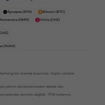
Synapse (SYN)
Bitcoin (BTC)
Numeraire (NMR)
Chiliz (CHZ)
 (CHZ)
he (AVAX)
li herhangi bir öneride bulunmaz. Kripto varlıklar
eya yatırım danışmanınızdan destek alın.
sonuçlardan sorumlu değildir. TPW kullanımı,