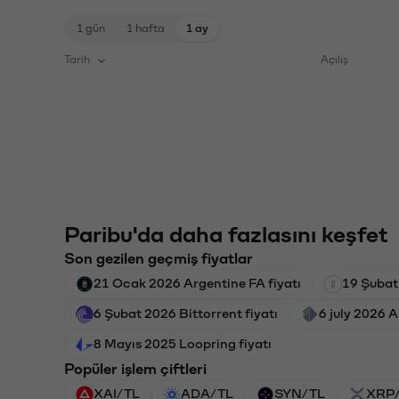
1 gün
1 hafta
1 ay
Tarih
Açılış
Paribu'da daha fazlasını keşfet
Son gezilen geçmiş fiyatlar
21 Ocak 2026 Argentine FA fiyatı
19 Şubat
6 Şubat 2026 Bittorrent fiyatı
6 july 2026 A
8 Mayıs 2025 Loopring fiyatı
Popüler işlem çiftleri
XAI/TL
ADA/TL
SYN/TL
XRP