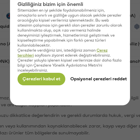
Gizliliğiniz bizim için önemli
Sitemizden en iyi şekilde faydalanabilmeniz için,
PSG (PSG)
amaçlarla sınırlı ve gizliliğe uygun olacak şekilde çerezler
Waves (WAVES)
Cardano (ADA)
aracılığıyla kişisel verileriniz işlenmektedir. Bu web
sitesinin çalışması için gerekli olan çerezler zorunlu olarak
iquid (HYPE)
Galatasaray (GAL)
Orchid (OXT)
kullanılmakta olup, açık rıza vermeniz halinde
deneyiminizi iyileştirmek, hizmetlerimizi geliştirmek ve
kişiselleştirme yapabilmek için farklı çerez türleri
no (ADA)
Bat (BAT)
Dogecoin (DOGE)
Chiliz
kullanılabilecektir.
Çerezlerle verdiğiniz izni, istediğiniz zaman
Çerez
tercihleri
sayfasını ziyaret ederek değiştirebilirsiniz.
Çerezler yoluyla işlenen kişisel verilerinize dair daha fazla
ONK)
Ethereum (ETH)
Synapse (SYN)
Avalanc
bilgi için Çerezlere Yönelik Aydınlatma Metni'ni
inceleyebilirsiniz.
Çerezleri kabul et
Opsiyonel çerezleri reddet
şımaz. Paribu, dijital varlıkların alım-satımı veya saklanmasıyla ilgi
r ve ani değer kayıpları yaşanabilir.
nuzu dikkatlice değerlendirin ve gerekli durumlarda hukuk, vergi v
den veya kullanımından kaynaklanabilecek zarar, kayıp veya diğer 
Bazı ürünler tüm bölgelerde sunulmayabilir.