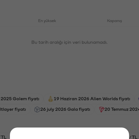
En yüksek
Kapanış
Bu tarih aralığı için veri bulunamadı.
 2025 Golem fiyatı
19 Haziran 2026 Alien Worlds fiyatı
ltlayer fiyatı
26 july 2026 Gala fiyatı
20 Temmuz 2024 
/TL
HYPE/TL
GAL/TL
BTC/TL
ETH/TL