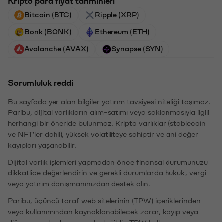
Kripto para fiyat tahminleri
Bitcoin (BTC)
Ripple (XRP)
Bonk (BONK)
Ethereum (ETH)
Avalanche (AVAX)
Synapse (SYN)
Sorumluluk reddi
Bu sayfada yer alan bilgiler yatırım tavsiyesi niteliği taşımaz.
Paribu, dijital varlıkların alım-satımı veya saklanmasıyla ilgili
herhangi bir öneride bulunmaz. Kripto varlıklar (stablecoin
ve NFT'ler dahil), yüksek volatiliteye sahiptir ve ani değer
kayıpları yaşanabilir.
Dijital varlık işlemleri yapmadan önce finansal durumunuzu
dikkatlice değerlendirin ve gerekli durumlarda hukuk, vergi
veya yatırım danışmanınızdan destek alın.
Paribu, üçüncü taraf web sitelerinin (TPW) içeriklerinden
veya kullanımından kaynaklanabilecek zarar, kayıp veya
diğer sonuçlardan sorumlu değildir. TPW kullanımı,