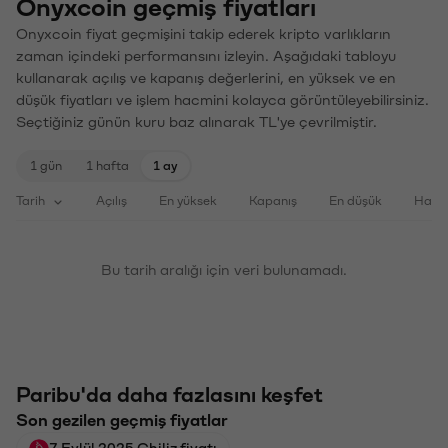
Onyxcoin geçmiş fiyatları
Onyxcoin fiyat geçmişini takip ederek kripto varlıkların
zaman içindeki performansını izleyin. Aşağıdaki tabloyu
kullanarak açılış ve kapanış değerlerini, en yüksek ve en
düşük fiyatları ve işlem hacmini kolayca görüntüleyebilirsiniz.
Seçtiğiniz günün kuru baz alınarak TL'ye çevrilmiştir.
1 gün
1 hafta
1 ay
Tarih
Açılış
En yüksek
Kapanış
En düşük
Haci
Bu tarih aralığı için veri bulunamadı.
Paribu'da daha fazlasını keşfet
Son gezilen geçmiş fiyatlar
7 Eylül 2025 Chiliz fiyatı