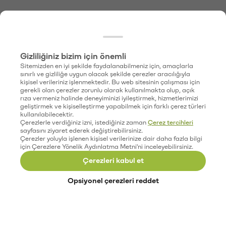
Gizliliğiniz bizim için önemli
Sitemizden en iyi şekilde faydalanabilmeniz için, amaçlarla
sınırlı ve gizliliğe uygun olacak şekilde çerezler aracılığıyla
kişisel verileriniz işlenmektedir. Bu web sitesinin çalışması için
gerekli olan çerezler zorunlu olarak kullanılmakta olup, açık
rıza vermeniz halinde deneyiminizi iyileştirmek, hizmetlerimizi
geliştirmek ve kişiselleştirme yapabilmek için farklı çerez türleri
kullanılabilecektir.
Çerezlerle verdiğiniz izni, istediğiniz zaman
Çerez tercihleri
sayfasını ziyaret ederek değiştirebilirsiniz.
Çerezler yoluyla işlenen kişisel verilerinize dair daha fazla bilgi
için Çerezlere Yönelik Aydınlatma Metni'ni inceleyebilirsiniz.
Çerezleri kabul et
Opsiyonel çerezleri reddet