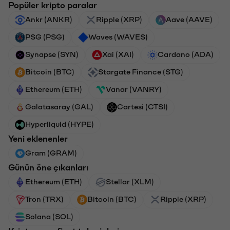
Popüler kripto paralar
Ankr (ANKR)
Ripple (XRP)
Aave (AAVE)
PSG (PSG)
Waves (WAVES)
Synapse (SYN)
Xai (XAI)
Cardano (ADA)
Bitcoin (BTC)
Stargate Finance (STG)
Ethereum (ETH)
Vanar (VANRY)
Galatasaray (GAL)
Cartesi (CTSI)
Hyperliquid (HYPE)
Yeni eklenenler
Gram (GRAM)
Günün öne çıkanları
Ethereum (ETH)
Stellar (XLM)
Tron (TRX)
Bitcoin (BTC)
Ripple (XRP)
Solana (SOL)