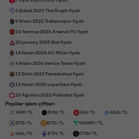
6 Şubat 2023 The Graph fiyatı
9 Nisan 2023 Trabzonspor fiyatı
14 Temmuz 2025 Arsenal FC fiyatı
20 january 2025 Bat fiyatı
14 Nisan 2024 AC Milan fiyatı
4 Nisan 2026 Venice Token fiyatı
12 Ekim 2023 Fenerbahçe fiyatı
13 Nisan 2025 LayerZero fiyatı
10 Ağustos 2022 Polkadot fiyatı
Popüler işlem çiftleri
XRP/TL
SYN/TL
XAI/TL
ADA/TL
STG/TL
BTC/TL
VANRY/TL
GAL/TL
ETH/TL
CTSI/TL