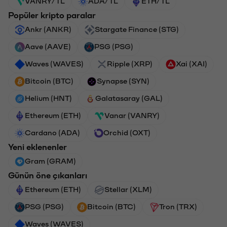
VANRY/TL
ADA/TL
ETH/TL
Popüler kripto paralar
Ankr (ANKR)
Stargate Finance (STG)
Aave (AAVE)
PSG (PSG)
Waves (WAVES)
Ripple (XRP)
Xai (XAI)
Bitcoin (BTC)
Synapse (SYN)
Helium (HNT)
Galatasaray (GAL)
Ethereum (ETH)
Vanar (VANRY)
Cardano (ADA)
Orchid (OXT)
Yeni eklenenler
Gram (GRAM)
Günün öne çıkanları
Ethereum (ETH)
Stellar (XLM)
PSG (PSG)
Bitcoin (BTC)
Tron (TRX)
Waves (WAVES)