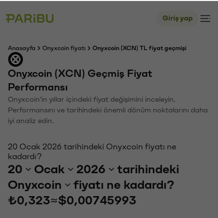
Giriş yap
Anasayfa
Onyxcoin fiyatı
Onyxcoin (XCN) TL fiyat geçmişi
Onyxcoin (XCN) Geçmiş Fiyat
Performansı
Onyxcoin'in yıllar içindeki fiyat değişimini inceleyin.
Performansını ve tarihindeki önemli dönüm noktalarını daha
iyi analiz edin.
20 Ocak 2026 tarihindeki Onyxcoin fiyatı ne
kadardı?
20
Ocak
2026
tarihindeki
Onyxcoin
fiyatı ne kadardı?
₺0,323
≈
$0,00745993