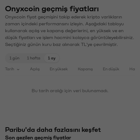
Onyxcoin geçmiş fiyatları
Onyxcoin fiyat geçmişini takip ederek kripto varlıkların
zaman içindeki performansını izleyin. Aşağıdaki tabloyu
kullanarak açılış ve kapanış değerlerini, en yüksek ve en
düşük fiyatları ve işlem hacmini kolayca görüntüleyebilirsiniz.
Seçtiğiniz günün kuru baz alınarak TL'ye çevrilmiştir.
1 gün
1 hafta
1 ay
Tarih
Açılış
En yüksek
Kapanış
En düşük
Haci
Bu tarih aralığı için veri bulunamadı.
Paribu'da daha fazlasını keşfet
Son gezilen geçmiş fiyatlar