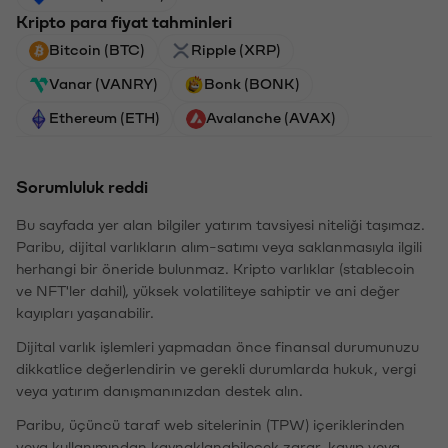
Kripto para fiyat tahminleri
Bitcoin (BTC)
Ripple (XRP)
Vanar (VANRY)
Bonk (BONK)
Ethereum (ETH)
Avalanche (AVAX)
Sorumluluk reddi
Bu sayfada yer alan bilgiler yatırım tavsiyesi niteliği taşımaz.
Paribu, dijital varlıkların alım-satımı veya saklanmasıyla ilgili
herhangi bir öneride bulunmaz. Kripto varlıklar (stablecoin
ve NFT'ler dahil), yüksek volatiliteye sahiptir ve ani değer
kayıpları yaşanabilir.
Dijital varlık işlemleri yapmadan önce finansal durumunuzu
dikkatlice değerlendirin ve gerekli durumlarda hukuk, vergi
veya yatırım danışmanınızdan destek alın.
Paribu, üçüncü taraf web sitelerinin (TPW) içeriklerinden
veya kullanımından kaynaklanabilecek zarar, kayıp veya