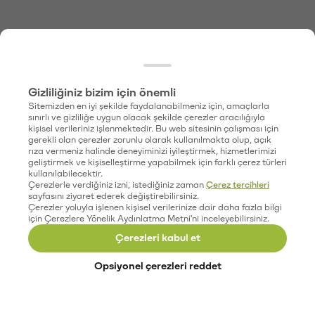
Gizliliğiniz bizim için önemli
Sitemizden en iyi şekilde faydalanabilmeniz için, amaçlarla
sınırlı ve gizliliğe uygun olacak şekilde çerezler aracılığıyla
kişisel verileriniz işlenmektedir. Bu web sitesinin çalışması için
gerekli olan çerezler zorunlu olarak kullanılmakta olup, açık
rıza vermeniz halinde deneyiminizi iyileştirmek, hizmetlerimizi
geliştirmek ve kişiselleştirme yapabilmek için farklı çerez türleri
kullanılabilecektir.
Çerezlerle verdiğiniz izni, istediğiniz zaman
Çerez tercihleri
sayfasını ziyaret ederek değiştirebilirsiniz.
Çerezler yoluyla işlenen kişisel verilerinize dair daha fazla bilgi
için Çerezlere Yönelik Aydınlatma Metni'ni inceleyebilirsiniz.
Çerezleri kabul et
Opsiyonel çerezleri reddet