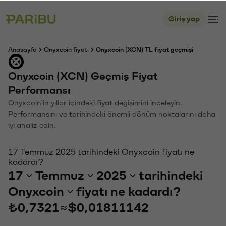
Giriş yap
Anasayfa
Onyxcoin fiyatı
Onyxcoin (XCN) TL fiyat geçmişi
Onyxcoin (XCN) Geçmiş Fiyat
Performansı
Onyxcoin'in yıllar içindeki fiyat değişimini inceleyin.
Performansını ve tarihindeki önemli dönüm noktalarını daha
iyi analiz edin.
17 Temmuz 2025 tarihindeki Onyxcoin fiyatı ne
kadardı?
17
Temmuz
2025
tarihindeki
Onyxcoin
fiyatı ne kadardı?
₺0,7321
≈
$0,01811142