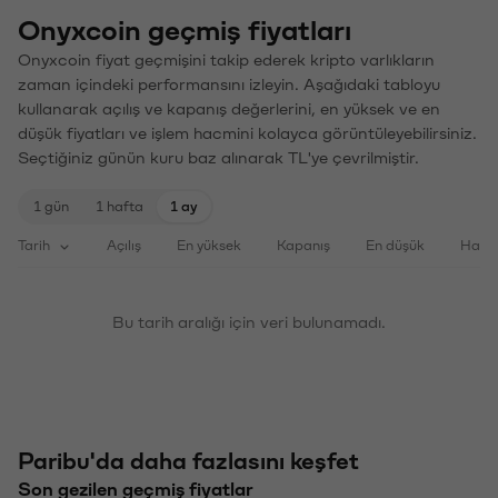
Onyxcoin geçmiş fiyatları
Onyxcoin fiyat geçmişini takip ederek kripto varlıkların
zaman içindeki performansını izleyin. Aşağıdaki tabloyu
kullanarak açılış ve kapanış değerlerini, en yüksek ve en
düşük fiyatları ve işlem hacmini kolayca görüntüleyebilirsiniz.
Seçtiğiniz günün kuru baz alınarak TL'ye çevrilmiştir.
1 gün
1 hafta
1 ay
Tarih
Açılış
En yüksek
Kapanış
En düşük
Haci
Bu tarih aralığı için veri bulunamadı.
Paribu'da daha fazlasını keşfet
Son gezilen geçmiş fiyatlar