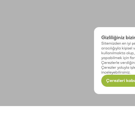
Gizliliğiniz biz
Sitemizden en iyi şe
aracılığıyla kişisel
kullanılmakta olup, 
yapabilmek için fark
Çerezlerle verdiğin
Çerezler yoluyla işl
inceleyebilirsiniz.
Çerezleri kabu