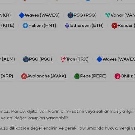
ANKR)
Waves (WAVES)
PSG (PSG)
Vanar (VA
 (KITE)
Helium (HNT)
Ethereum (ETH)
Render
r (XLM)
PSG (PSG)
Tron (TRX)
Waves (WAVES
 (XRP)
Avalanche (AVAX)
Pepe (PEPE)
Chiliz
şımaz. Paribu, dijital varlıkların alım-satımı veya saklanmasıyla ilgi
r ve ani değer kayıpları yaşanabilir.
nuzu dikkatlice değerlendirin ve gerekli durumlarda hukuk, vergi v