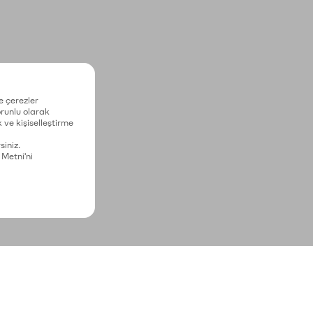
e çerezler
zorunlu olarak
 ve kişiselleştirme
siniz.
 Metni'ni