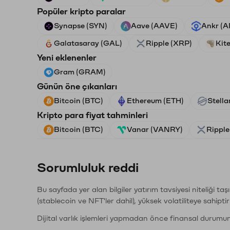
Popüler kripto paralar
Synapse (SYN)
Aave (AAVE)
Ankr (
Galatasaray (GAL)
Ripple (XRP)
Kite
Yeni eklenenler
Gram (GRAM)
Günün öne çıkanları
Bitcoin (BTC)
Ethereum (ETH)
Stella
Kripto para fiyat tahminleri
Bitcoin (BTC)
Vanar (VANRY)
Ripple
Sorumluluk reddi
Bu sayfada yer alan bilgiler yatırım tavsiyesi niteliği ta
(stablecoin ve NFT'ler dahil), yüksek volatiliteye sahipti
Dijital varlık işlemleri yapmadan önce finansal durumu