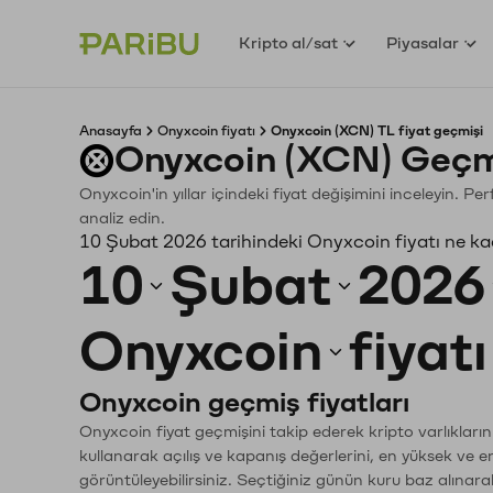
Kripto al/sat
Piyasalar
Anasayfa
Onyxcoin fiyatı
Onyxcoin (XCN) TL fiyat geçmişi
Onyxcoin (XCN) Geçm
Onyxcoin'in yıllar içindeki fiyat değişimini inceleyin. P
analiz edin.
10 Şubat 2026 tarihindeki Onyxcoin fiyatı ne k
10
Şubat
2026
Onyxcoin
fiyat
Onyxcoin geçmiş fiyatları
Onyxcoin fiyat geçmişini takip ederek kripto varlıkları
kullanarak açılış ve kapanış değerlerini, en yüksek ve e
görüntüleyebilirsiniz. Seçtiğiniz günün kuru baz alınarak