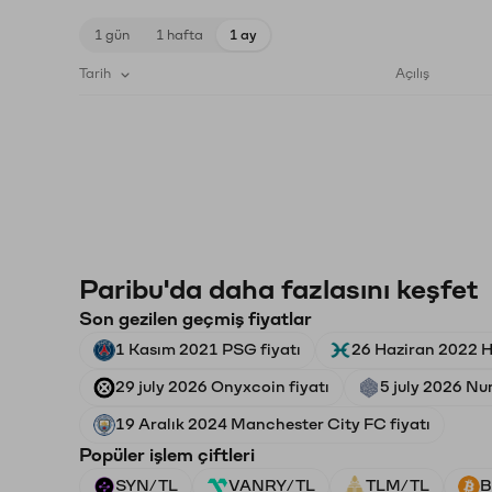
1 gün
1 hafta
1 ay
Tarih
Açılış
Paribu'da daha fazlasını keşfet
Son gezilen geçmiş fiyatlar
1 Kasım 2021 PSG fiyatı
26 Haziran 2022 Ho
29 july 2026 Onyxcoin fiyatı
5 july 2026 Nu
19 Aralık 2024 Manchester City FC fiyatı
Popüler işlem çiftleri
SYN/TL
VANRY/TL
TLM/TL
B