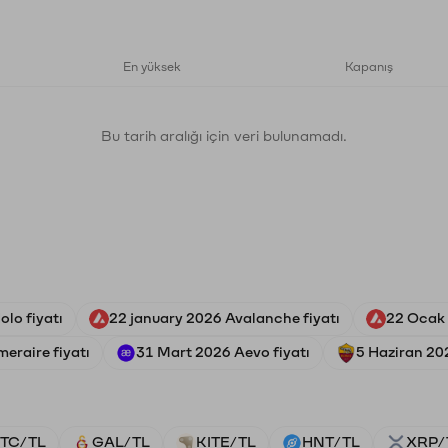
En yüksek
Kapanış
Bu tarih aralığı için veri bulunamadı.
lo fiyatı
22 january 2026 Avalanche fiyatı
22 Ocak 
meraire fiyatı
31 Mart 2026 Aevo fiyatı
5 Haziran 20
TC/TL
GAL/TL
KITE/TL
HNT/TL
XRP/