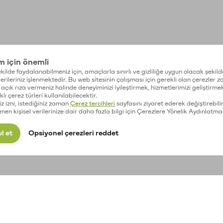
im için önemli
kilde faydalanabilmeniz için, amaçlarla sınırlı ve gizliliğe uygun olacak şekild
 verileriniz işlenmektedir. Bu web sitesinin çalışması için gerekli olan çerezler 
açık rıza vermeniz halinde deneyiminizi iyileştirmek, hizmetlerimizi geliştirmek
lı çerez türleri kullanılabilecektir.
iz izni, istediğiniz zaman
Çerez tercihleri
sayfasını ziyaret ederek değiştirebilir
enen kişisel verilerinize dair daha fazla bilgi için Çerezlere Yönelik Aydınlatma
l et
Opsiyonel çerezleri reddet