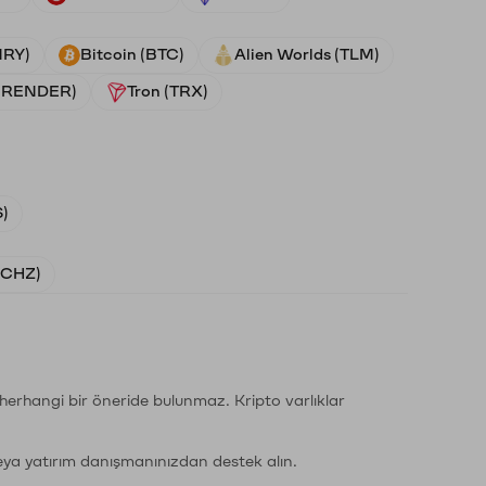
NRY)
Bitcoin (BTC)
Alien Worlds (TLM)
 (RENDER)
Tron (TRX)
)
 (CHZ)
li herhangi bir öneride bulunmaz. Kripto varlıklar
eya yatırım danışmanınızdan destek alın.