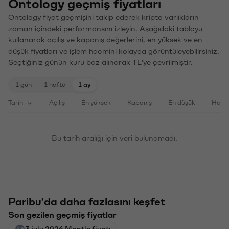
Ontology geçmiş fiyatları
Ontology fiyat geçmişini takip ederek kripto varlıkların
zaman içindeki performansını izleyin. Aşağıdaki tabloyu
kullanarak açılış ve kapanış değerlerini, en yüksek ve en
düşük fiyatları ve işlem hacmini kolayca görüntüleyebilirsiniz.
Seçtiğiniz günün kuru baz alınarak TL'ye çevrilmiştir.
1 gün
1 hafta
1 ay
Tarih
Açılış
En yüksek
Kapanış
En düşük
Haci
Bu tarih aralığı için veri bulunamadı.
Paribu'da daha fazlasını keşfet
Son gezilen geçmiş fiyatlar
3 july 2026 Mantle fiyatı