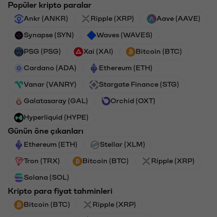
Popüler kripto paralar
Ankr (ANKR)
Ripple (XRP)
Aave (AAVE)
Synapse (SYN)
Waves (WAVES)
PSG (PSG)
Xai (XAI)
Bitcoin (BTC)
Cardano (ADA)
Ethereum (ETH)
Vanar (VANRY)
Stargate Finance (STG)
Galatasaray (GAL)
Orchid (OXT)
Hyperliquid (HYPE)
Günün öne çıkanları
Ethereum (ETH)
Stellar (XLM)
Tron (TRX)
Bitcoin (BTC)
Ripple (XRP)
Solana (SOL)
Kripto para fiyat tahminleri
Bitcoin (BTC)
Ripple (XRP)