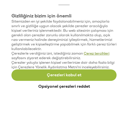
Gizliliğiniz bizim için önemli
Sitemizden en iyi şekilde faydalanabilmeniz için, amaçlarla
sınırlı ve gizliliğe uygun olacak şekilde çerezler aracılığıyla
kişisel verileriniz işlenmektedir. Bu web sitesinin çalışması için
gerekli olan çerezler zorunlu olarak kullanılmakta olup, açık
rıza vermeniz halinde deneyiminizi iyileştirmek, hizmetlerimizi
geliştirmek ve kişiselleştirme yapabilmek için farklı çerez türleri
kullanılabilecektir.
Çerezlerle verdiğiniz izni, istediğiniz zaman
Çerez tercihleri
sayfasını ziyaret ederek değiştirebilirsiniz.
Çerezler yoluyla işlenen kişisel verilerinize dair daha fazla bilgi
için Çerezlere Yönelik Aydınlatma Metni'ni inceleyebilirsiniz.
Çerezleri kabul et
Opsiyonel çerezleri reddet
Paribu’yu keşfet