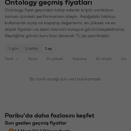
Ontology geçmiş fiyatları
Ontology fiyat geçmişini takip ederek kripto varlıkların
zaman içindeki performansını izleyin. Aşağıdaki tabloyu
kullanarak açılış ve kapanış değerlerini, en yüksek ve en
düşük fiyatları ve işlem hacmini kolayca görüntüleyebilirsiniz.
Seçtiğiniz günün kuru baz alınarak TL'ye çevrilmiştir.
1 gün
1 hafta
1 ay
Tarih
Açılış
En yüksek
Kapanış
En düşük
Haci
Bu tarih aralığı için veri bulunamadı.
Paribu'da daha fazlasını keşfet
Son gezilen geçmiş fiyatlar
13 Mart 2017 Bitcoin fiyatı