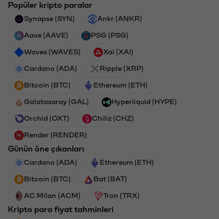
Popüler kripto paralar
Synapse (SYN)
Ankr (ANKR)
Aave (AAVE)
PSG (PSG)
Waves (WAVES)
Xai (XAI)
Cardano (ADA)
Ripple (XRP)
Bitcoin (BTC)
Ethereum (ETH)
Galatasaray (GAL)
Hyperliquid (HYPE)
Orchid (OXT)
Chiliz (CHZ)
Render (RENDER)
Günün öne çıkanları
Cardano (ADA)
Ethereum (ETH)
Bitcoin (BTC)
Bat (BAT)
AC Milan (ACM)
Tron (TRX)
Kripto para fiyat tahminleri