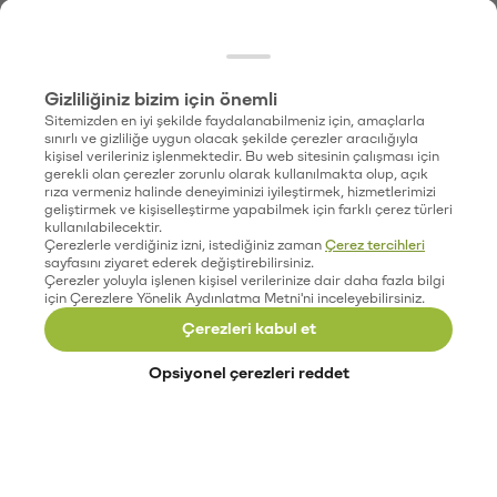
Gizliliğiniz bizim için önemli
Sitemizden en iyi şekilde faydalanabilmeniz için, amaçlarla
sınırlı ve gizliliğe uygun olacak şekilde çerezler aracılığıyla
kişisel verileriniz işlenmektedir. Bu web sitesinin çalışması için
gerekli olan çerezler zorunlu olarak kullanılmakta olup, açık
rıza vermeniz halinde deneyiminizi iyileştirmek, hizmetlerimizi
geliştirmek ve kişiselleştirme yapabilmek için farklı çerez türleri
kullanılabilecektir.
Çerezlerle verdiğiniz izni, istediğiniz zaman
Çerez tercihleri
sayfasını ziyaret ederek değiştirebilirsiniz.
Çerezler yoluyla işlenen kişisel verilerinize dair daha fazla bilgi
için Çerezlere Yönelik Aydınlatma Metni'ni inceleyebilirsiniz.
Çerezleri kabul et
Opsiyonel çerezleri reddet