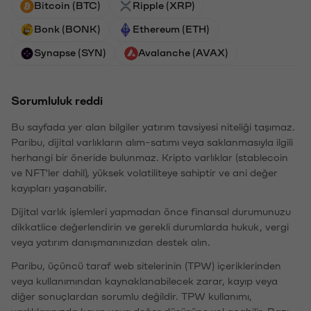
Bitcoin (BTC)
Ripple (XRP)
Bonk (BONK)
Ethereum (ETH)
Synapse (SYN)
Avalanche (AVAX)
Sorumluluk reddi
Bu sayfada yer alan bilgiler yatırım tavsiyesi niteliği taşımaz.
Paribu, dijital varlıkların alım-satımı veya saklanmasıyla ilgili
herhangi bir öneride bulunmaz. Kripto varlıklar (stablecoin
ve NFT'ler dahil), yüksek volatiliteye sahiptir ve ani değer
kayıpları yaşanabilir.
Dijital varlık işlemleri yapmadan önce finansal durumunuzu
dikkatlice değerlendirin ve gerekli durumlarda hukuk, vergi
veya yatırım danışmanınızdan destek alın.
Paribu, üçüncü taraf web sitelerinin (TPW) içeriklerinden
veya kullanımından kaynaklanabilecek zarar, kayıp veya
diğer sonuçlardan sorumlu değildir. TPW kullanımı,
varlıklarınızda kayıp veya değer düşüşüne yol açabilir. Bazı