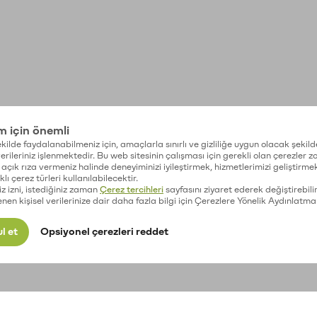
im için önemli
kilde faydalanabilmeniz için, amaçlarla sınırlı ve gizliliğe uygun olacak şekild
 verileriniz işlenmektedir. Bu web sitesinin çalışması için gerekli olan çerezler 
açık rıza vermeniz halinde deneyiminizi iyileştirmek, hizmetlerimizi geliştirmek
lı çerez türleri kullanılabilecektir.
iz izni, istediğiniz zaman
Çerez tercihleri
sayfasını ziyaret ederek değiştirebilir
enen kişisel verilerinize dair daha fazla bilgi için Çerezlere Yönelik Aydınlatma
l et
Opsiyonel çerezleri reddet