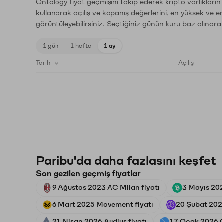
Ontology fiyat geçmişini takip ederek kripto varlıkları
kullanarak açılış ve kapanış değerlerini, en yüksek ve e
görüntüleyebilirsiniz. Seçtiğiniz günün kuru baz alınarak
1 gün
1 hafta
1 ay
Tarih
Açılış
Paribu'da daha fazlasını keşfet
Son gezilen geçmiş fiyatlar
9 Ağustos 2023 AC Milan fiyatı
3 Mayıs 202
6 Mart 2025 Movement fiyatı
20 Şubat 2024
21 Nisan 2026 Audius fiyatı
17 Ocak 2026 O