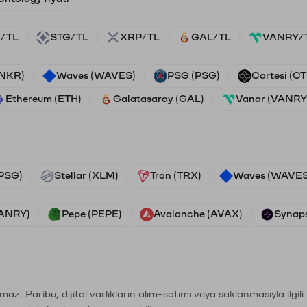
/TL
STG/TL
XRP/TL
GAL/TL
VANRY/
ANKR)
Waves (WAVES)
PSG (PSG)
Cartesi (CT
Ethereum (ETH)
Galatasaray (GAL)
Vanar (VANRY
PSG)
Stellar (XLM)
Tron (TRX)
Waves (WAVES
VANRY)
Pepe (PEPE)
Avalanche (AVAX)
Synaps
şımaz. Paribu, dijital varlıkların alım-satımı veya saklanmasıyla ilgi