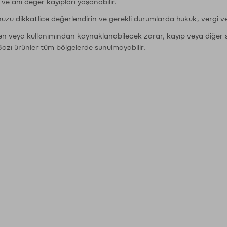
r ve ani değer kayıpları yaşanabilir.
nuzu dikkatlice değerlendirin ve gerekli durumlarda hukuk, vergi v
den veya kullanımından kaynaklanabilecek zarar, kayıp veya diğer 
Bazı ürünler tüm bölgelerde sunulmayabilir.