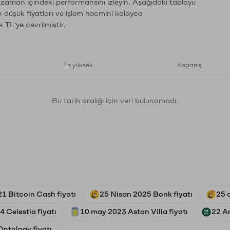
n zaman içindeki performansını izleyin. Aşağıdaki tabloyu
n düşük fiyatları ve işlem hacmini kolayca
 TL'ye çevrilmiştir.
En yüksek
Kapanış
Bu tarih aralığı için veri bulunamadı.
1 Bitcoin Cash fiyatı
25 Nisan 2025 Bonk fiyatı
25 
 Celestia fiyatı
10 may 2023 Aston Villa fiyatı
22 Ar
ntology fiyatı