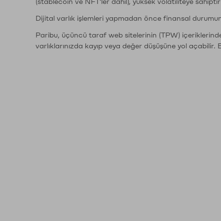
(stablecoin ve NFT'ler dahil), yüksek volatiliteye sahipti
Dijital varlık işlemleri yapmadan önce finansal durumu
Paribu, üçüncü taraf web sitelerinin (TPW) içeriklerin
varlıklarınızda kayıp veya değer düşüşüne yol açabilir. 