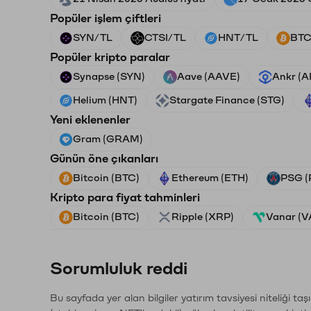
Popüler işlem çiftleri
SYN/TL
CTSI/TL
HNT/TL
BTC
Popüler kripto paralar
Synapse (SYN)
Aave (AAVE)
Ankr (
Helium (HNT)
Stargate Finance (STG)
Yeni eklenenler
Gram (GRAM)
Günün öne çıkanları
Bitcoin (BTC)
Ethereum (ETH)
PSG (
Kripto para fiyat tahminleri
Bitcoin (BTC)
Ripple (XRP)
Vanar (
Sorumluluk reddi
Bu sayfada yer alan bilgiler yatırım tavsiyesi niteliği ta