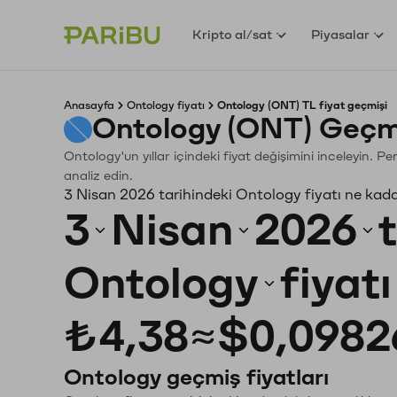
Kripto al/sat
Piyasalar
Anasayfa
Ontology fiyatı
Ontology (ONT) TL fiyat geçmişi
Ontology (ONT) Geçm
Ontology'un yıllar içindeki fiyat değişimini inceleyin. 
analiz edin.
3 Nisan 2026 tarihindeki Ontology fiyatı ne kad
3
Nisan
2026
Ontology
fiyat
₺4,38
≈
$0,0982
Ontology geçmiş fiyatları