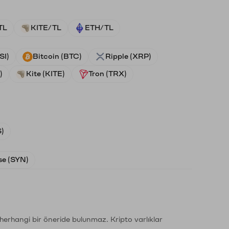
TL
KITE/TL
ETH/TL
SI)
Bitcoin (BTC)
Ripple (XRP)
)
Kite (KITE)
Tron (TRX)
)
e (SYN)
li herhangi bir öneride bulunmaz. Kripto varlıklar