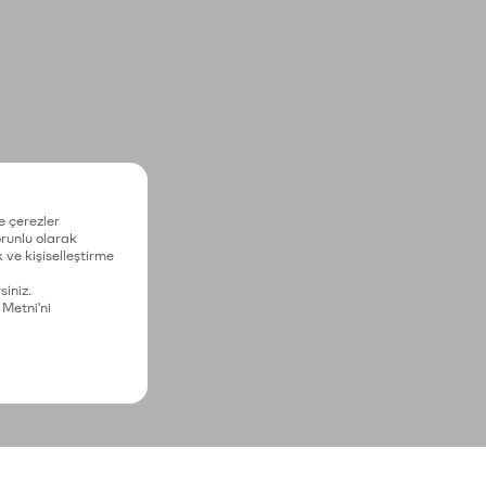
e çerezler
zorunlu olarak
 ve kişiselleştirme
siniz.
 Metni'ni