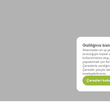
Gizliliğiniz biz
Sitemizden en iyi şe
aracılığıyla kişisel
kullanılmakta olup, 
yapabilmek için fark
Çerezlerle verdiğin
Çerezler yoluyla işl
inceleyebilirsiniz.
Çerezleri kabu