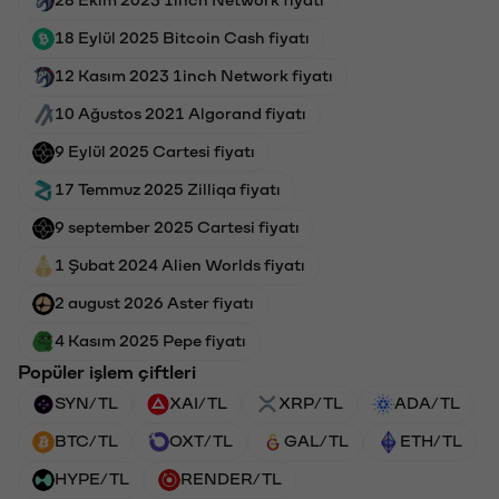
18 Eylül 2025 Bitcoin Cash fiyatı
12 Kasım 2023 1inch Network fiyatı
10 Ağustos 2021 Algorand fiyatı
9 Eylül 2025 Cartesi fiyatı
17 Temmuz 2025 Zilliqa fiyatı
9 september 2025 Cartesi fiyatı
1 Şubat 2024 Alien Worlds fiyatı
2 august 2026 Aster fiyatı
4 Kasım 2025 Pepe fiyatı
Popüler işlem çiftleri
SYN/TL
XAI/TL
XRP/TL
ADA/TL
BTC/TL
OXT/TL
GAL/TL
ETH/TL
HYPE/TL
RENDER/TL