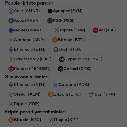
Popüler kripto paralar
Ankr (ANKR)
Synapse (SYN)
Aave (AAVE)
PSG (PSG)
Waves (WAVES)
Ripple (XRP)
Xai (XAI)
Cardano (ADA)
Bitcoin (BTC)
Ethereum (ETH)
Orchid (OXT)
Galatasaray (GAL)
Hyperliquid (HYPE)
Render (RENDER)
Cartesi (CTSI)
Günün öne çıkanları
Ethereum (ETH)
Cardano (ADA)
Stellar (XLM)
Bitcoin (BTC)
Tron (TRX)
Ripple (XRP)
Kripto para fiyat tahminleri
Bitcoin (BTC)
Ripple (XRP)