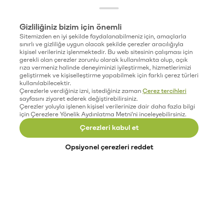
Gizliliğiniz bizim için önemli
Sitemizden en iyi şekilde faydalanabilmeniz için, amaçlarla
sınırlı ve gizliliğe uygun olacak şekilde çerezler aracılığıyla
kişisel verileriniz işlenmektedir. Bu web sitesinin çalışması için
gerekli olan çerezler zorunlu olarak kullanılmakta olup, açık
rıza vermeniz halinde deneyiminizi iyileştirmek, hizmetlerimizi
geliştirmek ve kişiselleştirme yapabilmek için farklı çerez türleri
kullanılabilecektir.
Çerezlerle verdiğiniz izni, istediğiniz zaman
Çerez tercihleri
sayfasını ziyaret ederek değiştirebilirsiniz.
Çerezler yoluyla işlenen kişisel verilerinize dair daha fazla bilgi
için Çerezlere Yönelik Aydınlatma Metni'ni inceleyebilirsiniz.
Çerezleri kabul et
Opsiyonel çerezleri reddet
Paribu’yu keşfet