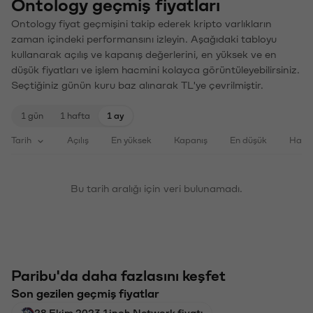
Ontology geçmiş fiyatları
Ontology fiyat geçmişini takip ederek kripto varlıkların
zaman içindeki performansını izleyin. Aşağıdaki tabloyu
kullanarak açılış ve kapanış değerlerini, en yüksek ve en
düşük fiyatları ve işlem hacmini kolayca görüntüleyebilirsiniz.
Seçtiğiniz günün kuru baz alınarak TL'ye çevrilmiştir.
1 gün
1 hafta
1 ay
Tarih
Açılış
En yüksek
Kapanış
En düşük
Haci
Bu tarih aralığı için veri bulunamadı.
Paribu'da daha fazlasını keşfet
Son gezilen geçmiş fiyatlar
28 Ekim 2023 1inch Network fiyatı