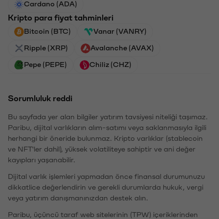
Cardano (ADA)
Kripto para fiyat tahminleri
Bitcoin (BTC)
Vanar (VANRY)
Ripple (XRP)
Avalanche (AVAX)
Pepe (PEPE)
Chiliz (CHZ)
Sorumluluk reddi
Bu sayfada yer alan bilgiler yatırım tavsiyesi niteliği taşımaz.
Paribu, dijital varlıkların alım-satımı veya saklanmasıyla ilgili
herhangi bir öneride bulunmaz. Kripto varlıklar (stablecoin
ve NFT'ler dahil), yüksek volatiliteye sahiptir ve ani değer
kayıpları yaşanabilir.
Dijital varlık işlemleri yapmadan önce finansal durumunuzu
dikkatlice değerlendirin ve gerekli durumlarda hukuk, vergi
veya yatırım danışmanınızdan destek alın.
Paribu, üçüncü taraf web sitelerinin (TPW) içeriklerinden