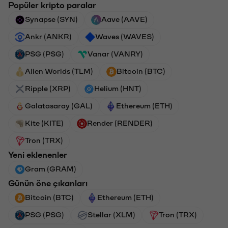
Popüler kripto paralar
Synapse (SYN)
Aave (AAVE)
Ankr (ANKR)
Waves (WAVES)
PSG (PSG)
Vanar (VANRY)
Alien Worlds (TLM)
Bitcoin (BTC)
Ripple (XRP)
Helium (HNT)
Galatasaray (GAL)
Ethereum (ETH)
Kite (KITE)
Render (RENDER)
Tron (TRX)
Yeni eklenenler
Gram (GRAM)
Günün öne çıkanları
Bitcoin (BTC)
Ethereum (ETH)
PSG (PSG)
Stellar (XLM)
Tron (TRX)