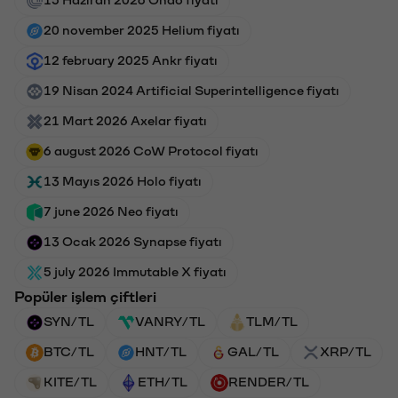
15 Haziran 2026 Ondo fiyatı
20 november 2025 Helium fiyatı
12 february 2025 Ankr fiyatı
19 Nisan 2024 Artificial Superintelligence fiyatı
21 Mart 2026 Axelar fiyatı
6 august 2026 CoW Protocol fiyatı
13 Mayıs 2026 Holo fiyatı
7 june 2026 Neo fiyatı
13 Ocak 2026 Synapse fiyatı
5 july 2026 Immutable X fiyatı
Popüler işlem çiftleri
SYN/TL
VANRY/TL
TLM/TL
BTC/TL
HNT/TL
GAL/TL
XRP/TL
KITE/TL
ETH/TL
RENDER/TL