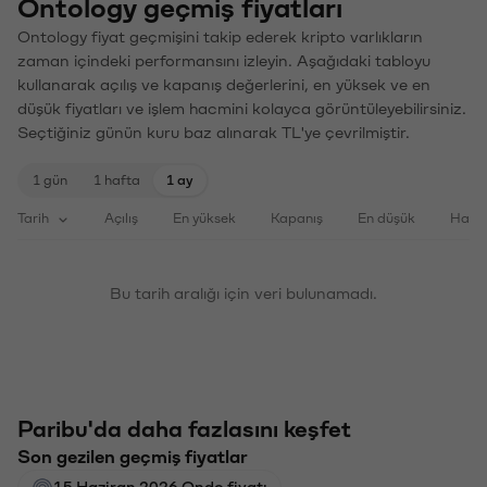
Ontology geçmiş fiyatları
Ontology fiyat geçmişini takip ederek kripto varlıkların
zaman içindeki performansını izleyin. Aşağıdaki tabloyu
kullanarak açılış ve kapanış değerlerini, en yüksek ve en
düşük fiyatları ve işlem hacmini kolayca görüntüleyebilirsiniz.
Seçtiğiniz günün kuru baz alınarak TL'ye çevrilmiştir.
1 gün
1 hafta
1 ay
Tarih
Açılış
En yüksek
Kapanış
En düşük
Haci
Bu tarih aralığı için veri bulunamadı.
Paribu'da daha fazlasını keşfet
Son gezilen geçmiş fiyatlar