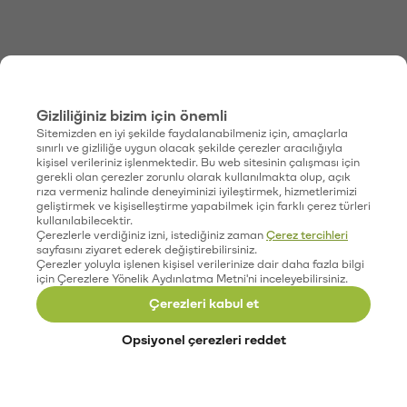
Gizliliğiniz bizim için önemli
Sitemizden en iyi şekilde faydalanabilmeniz için, amaçlarla
sınırlı ve gizliliğe uygun olacak şekilde çerezler aracılığıyla
kişisel verileriniz işlenmektedir. Bu web sitesinin çalışması için
gerekli olan çerezler zorunlu olarak kullanılmakta olup, açık
rıza vermeniz halinde deneyiminizi iyileştirmek, hizmetlerimizi
geliştirmek ve kişiselleştirme yapabilmek için farklı çerez türleri
kullanılabilecektir.
Çerezlerle verdiğiniz izni, istediğiniz zaman
Çerez tercihleri
sayfasını ziyaret ederek değiştirebilirsiniz.
Çerezler yoluyla işlenen kişisel verilerinize dair daha fazla bilgi
için Çerezlere Yönelik Aydınlatma Metni'ni inceleyebilirsiniz.
Çerezleri kabul et
Opsiyonel çerezleri reddet