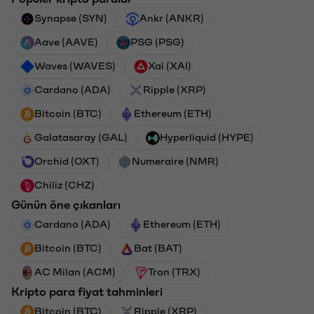
Synapse (SYN)
Ankr (ANKR)
Aave (AAVE)
PSG (PSG)
Waves (WAVES)
Xai (XAI)
Cardano (ADA)
Ripple (XRP)
Bitcoin (BTC)
Ethereum (ETH)
Galatasaray (GAL)
Hyperliquid (HYPE)
Orchid (OXT)
Numeraire (NMR)
Chiliz (CHZ)
Günün öne çıkanları
Cardano (ADA)
Ethereum (ETH)
Bitcoin (BTC)
Bat (BAT)
AC Milan (ACM)
Tron (TRX)
Kripto para fiyat tahminleri
Bitcoin (BTC)
Ripple (XRP)