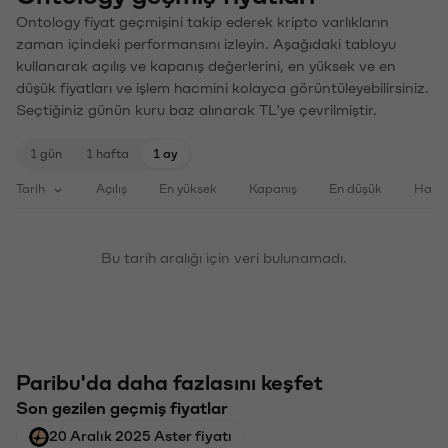
Ontology fiyat geçmişini takip ederek kripto varlıkların
zaman içindeki performansını izleyin. Aşağıdaki tabloyu
kullanarak açılış ve kapanış değerlerini, en yüksek ve en
düşük fiyatları ve işlem hacmini kolayca görüntüleyebilirsiniz.
Seçtiğiniz günün kuru baz alınarak TL'ye çevrilmiştir.
1 gün
1 hafta
1 ay
Tarih
Açılış
En yüksek
Kapanış
En düşük
Haci
Bu tarih aralığı için veri bulunamadı.
Paribu'da daha fazlasını keşfet
Son gezilen geçmiş fiyatlar
20 Aralık 2025 Aster fiyatı