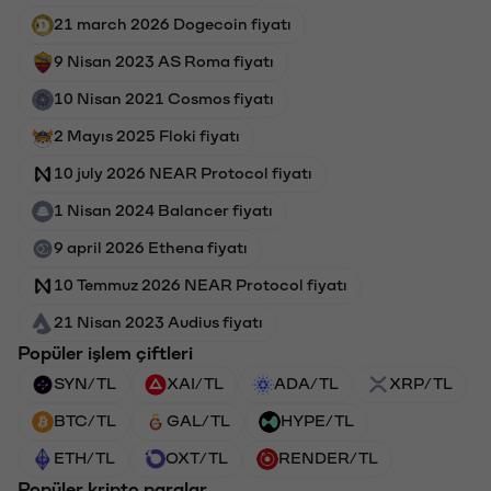
21 march 2026 Dogecoin fiyatı
9 Nisan 2023 AS Roma fiyatı
10 Nisan 2021 Cosmos fiyatı
2 Mayıs 2025 Floki fiyatı
10 july 2026 NEAR Protocol fiyatı
1 Nisan 2024 Balancer fiyatı
9 april 2026 Ethena fiyatı
10 Temmuz 2026 NEAR Protocol fiyatı
21 Nisan 2023 Audius fiyatı
Popüler işlem çiftleri
SYN/TL
XAI/TL
ADA/TL
XRP/TL
BTC/TL
GAL/TL
HYPE/TL
ETH/TL
OXT/TL
RENDER/TL
Popüler kripto paralar