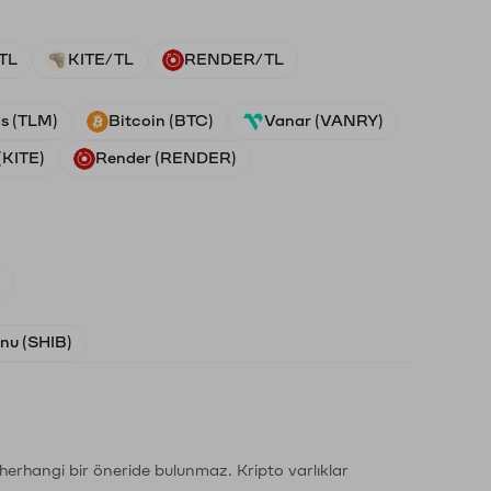
TL
KITE/TL
RENDER/TL
ds (TLM)
Bitcoin (BTC)
Vanar (VANRY)
(KITE)
Render (RENDER)
)
Inu (SHIB)
li herhangi bir öneride bulunmaz. Kripto varlıklar