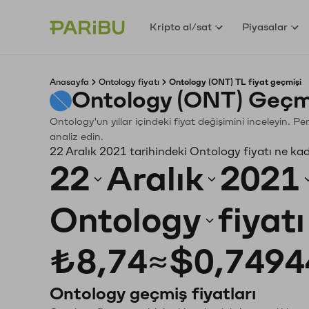
Kripto al/sat
Piyasalar
Anasayfa
Ontology fiyatı
Ontology (ONT) TL fiyat geçmişi
Ontology (ONT) Geçm
Ontology'un yıllar içindeki fiyat değişimini inceleyin. 
analiz edin.
22 Aralık 2021 tarihindeki Ontology fiyatı ne ka
22
Aralık
2021
Ontology
fiyat
₺8,74
≈
$0,7494
Ontology geçmiş fiyatları