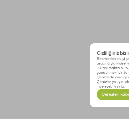
Gizliliğiniz biz
Sitemizden en iyi şe
aracılığıyla kişisel
kullanılmakta olup, 
yapabilmek için fark
Çerezlerle verdiğin
Çerezler yoluyla işl
inceleyebilirsiniz.
Çerezleri kabu