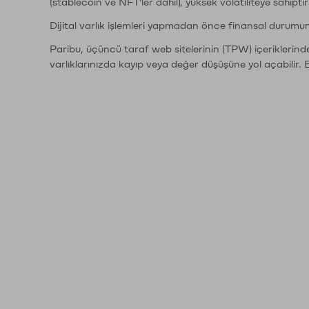
(stablecoin ve NFT'ler dahil), yüksek volatiliteye sahipti
Dijital varlık işlemleri yapmadan önce finansal durumu
Paribu, üçüncü taraf web sitelerinin (TPW) içeriklerin
varlıklarınızda kayıp veya değer düşüşüne yol açabilir. 