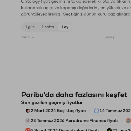
Ontology fiyat geçmişini takip ederek kripto varlıkları
kullanarak açılış ve kapanış değerlerini, en yüksek ve e
görüntüleyebilirsiniz. Seçtiğiniz günün kuru baz alınarak
1 gün
1 hafta
1 ay
Tarih
Açılış
Paribu'da daha fazlasını keşfet
Son gezilen geçmiş fiyatlar
2 Mart 2024 Beşiktaş fiyatı
14 Temmuz 2026
28 Temmuz 2026 Aerodrome Finance fiyatı
5 Şubat 2024 Decentraland fiyatı
21 june 2