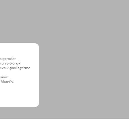
e çerezler
zorunlu olarak
 ve kişiselleştirme
siniz.
 Metni'ni