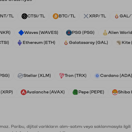
NT/TL
CTSI/TL
BTC/TL
XRP/TL
GAL/
ANKR)
Waves (WAVES)
PSG (PSG)
Alien Worl
CTSI)
Ethereum (ETH)
Galatasaray (GAL)
Kite 
PSG)
Stellar (XLM)
Tron (TRX)
Cardano (ADA
 (XRP)
Avalanche (AVAX)
Pepe (PEPE)
Shiba 
şımaz. Paribu, dijital varlıkların alım-satımı veya saklanmasıyla ilgi