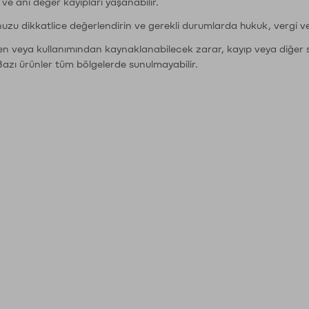
r ve ani değer kayıpları yaşanabilir.
nuzu dikkatlice değerlendirin ve gerekli durumlarda hukuk, vergi v
den veya kullanımından kaynaklanabilecek zarar, kayıp veya diğer 
Bazı ürünler tüm bölgelerde sunulmayabilir.