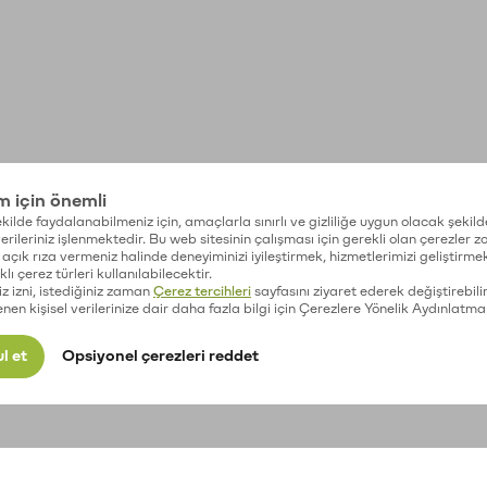
im için önemli
kilde faydalanabilmeniz için, amaçlarla sınırlı ve gizliliğe uygun olacak şekild
 verileriniz işlenmektedir. Bu web sitesinin çalışması için gerekli olan çerezler 
açık rıza vermeniz halinde deneyiminizi iyileştirmek, hizmetlerimizi geliştirmek
lı çerez türleri kullanılabilecektir.
iz izni, istediğiniz zaman
Çerez tercihleri
sayfasını ziyaret ederek değiştirebilir
enen kişisel verilerinize dair daha fazla bilgi için Çerezlere Yönelik Aydınlatma
l et
Opsiyonel çerezleri reddet