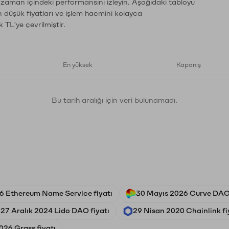
n zaman içindeki performansını izleyin. Aşağıdaki tabloyu
n düşük fiyatları ve işlem hacmini kolayca
 TL'ye çevrilmiştir.
En yüksek
Kapanış
Bu tarih aralığı için veri bulunamadı.
 Ethereum Name Service fiyatı
30 Mayıs 2026 Curve DAO 
27 Aralık 2024 Lido DAO fiyatı
29 Nisan 2020 Chainlink fi
026 Grass fiyatı