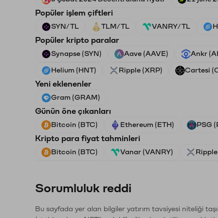
Popüler işlem çiftleri
SYN/TL
TLM/TL
VANRY/TL
H
Popüler kripto paralar
Synapse (SYN)
Aave (AAVE)
Ankr (
Helium (HNT)
Ripple (XRP)
Cartesi (
Yeni eklenenler
Gram (GRAM)
Günün öne çıkanları
Bitcoin (BTC)
Ethereum (ETH)
PSG (
Kripto para fiyat tahminleri
Bitcoin (BTC)
Vanar (VANRY)
Ripple
Sorumluluk reddi
Bu sayfada yer alan bilgiler yatırım tavsiyesi niteliği ta