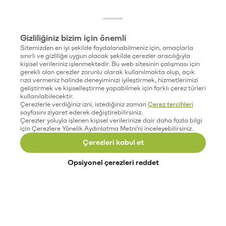
Gizliliğiniz bizim için önemli
Sitemizden en iyi şekilde faydalanabilmeniz için, amaçlarla
sınırlı ve gizliliğe uygun olacak şekilde çerezler aracılığıyla
kişisel verileriniz işlenmektedir. Bu web sitesinin çalışması için
gerekli olan çerezler zorunlu olarak kullanılmakta olup, açık
rıza vermeniz halinde deneyiminizi iyileştirmek, hizmetlerimizi
geliştirmek ve kişiselleştirme yapabilmek için farklı çerez türleri
kullanılabilecektir.
Çerezlerle verdiğiniz izni, istediğiniz zaman
Çerez tercihleri
sayfasını ziyaret ederek değiştirebilirsiniz.
Çerezler yoluyla işlenen kişisel verilerinize dair daha fazla bilgi
için Çerezlere Yönelik Aydınlatma Metni'ni inceleyebilirsiniz.
Çerezleri kabul et
Opsiyonel çerezleri reddet