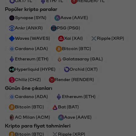
OXT/TL
ETH/TL
RENDER/TL
Popüler kripto paralar
Synapse (SYN)
Aave (AAVE)
Ankr (ANKR)
PSG (PSG)
Waves (WAVES)
Xai (XAI)
Ripple (XRP)
Cardano (ADA)
Bitcoin (BTC)
Ethereum (ETH)
Galatasaray (GAL)
Hyperliquid (HYPE)
Orchid (OXT)
Chiliz (CHZ)
Render (RENDER)
Günün öne çıkanları
Cardano (ADA)
Ethereum (ETH)
Bitcoin (BTC)
Bat (BAT)
AC Milan (ACM)
Aave (AAVE)
Kripto para fiyat tahminleri
Bitcoin (BTC)
Ripple (XRP)