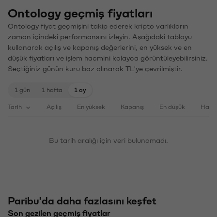
Ontology geçmiş fiyatları
Ontology fiyat geçmişini takip ederek kripto varlıkların
zaman içindeki performansını izleyin. Aşağıdaki tabloyu
kullanarak açılış ve kapanış değerlerini, en yüksek ve en
düşük fiyatları ve işlem hacmini kolayca görüntüleyebilirsiniz.
Seçtiğiniz günün kuru baz alınarak TL'ye çevrilmiştir.
1 gün
1 hafta
1 ay
Tarih
Açılış
En yüksek
Kapanış
En düşük
Haci
Bu tarih aralığı için veri bulunamadı.
Paribu'da daha fazlasını keşfet
Son gezilen geçmiş fiyatlar