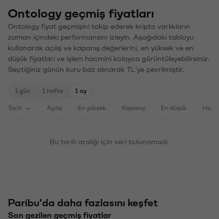
Ontology geçmiş fiyatları
Ontology fiyat geçmişini takip ederek kripto varlıkların
zaman içindeki performansını izleyin. Aşağıdaki tabloyu
kullanarak açılış ve kapanış değerlerini, en yüksek ve en
düşük fiyatları ve işlem hacmini kolayca görüntüleyebilirsiniz.
Seçtiğiniz günün kuru baz alınarak TL'ye çevrilmiştir.
1 gün
1 hafta
1 ay
Tarih
Açılış
En yüksek
Kapanış
En düşük
Haci
Bu tarih aralığı için veri bulunamadı.
Paribu'da daha fazlasını keşfet
Son gezilen geçmiş fiyatlar