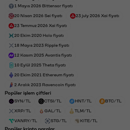
1 Mayıs 2026 Bittensor fiyatı
20 Nisan 2026 Sei fiyatı
23 july 2026 Xai fiyatı
23 Temmuz 2026 Xai fiyatı
20 Ekim 2020 Holo fiyatı
18 Mayıs 2023 Ripple fiyatı
12 Kasım 2025 Avantis fiyatı
10 Eylül 2025 Theta fiyatı
20 Ekim 2021 Ethereum fiyatı
2 Aralık 2023 Ravencoin fiyatı
Popüler işlem çiftleri
SYN/TL
CTSI/TL
HNT/TL
BTC/TL
XRP/TL
GAL/TL
TLM/TL
VANRY/TL
STG/TL
KITE/TL
Popüler kripto paralar