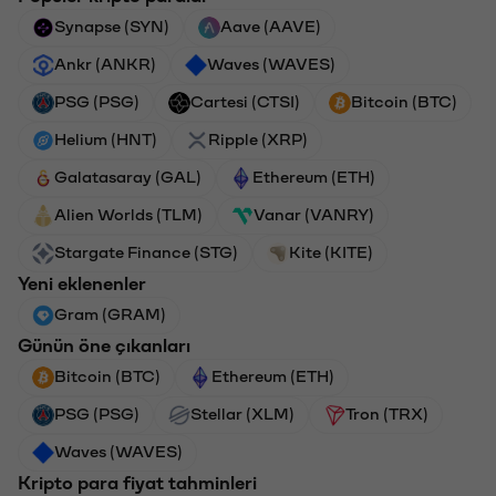
Synapse (SYN)
Aave (AAVE)
Ankr (ANKR)
Waves (WAVES)
PSG (PSG)
Cartesi (CTSI)
Bitcoin (BTC)
Helium (HNT)
Ripple (XRP)
Galatasaray (GAL)
Ethereum (ETH)
Alien Worlds (TLM)
Vanar (VANRY)
Stargate Finance (STG)
Kite (KITE)
Yeni eklenenler
Gram (GRAM)
Günün öne çıkanları
Bitcoin (BTC)
Ethereum (ETH)
PSG (PSG)
Stellar (XLM)
Tron (TRX)
Waves (WAVES)
Kripto para fiyat tahminleri