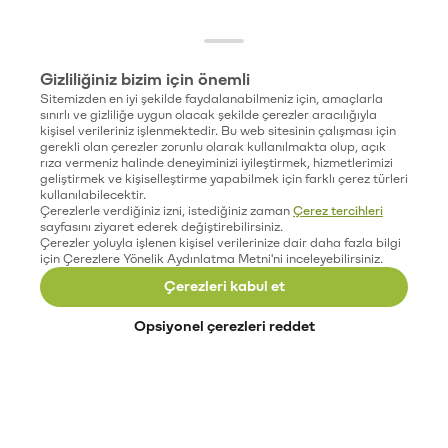
Gizliliğiniz bizim için önemli
Sitemizden en iyi şekilde faydalanabilmeniz için, amaçlarla
sınırlı ve gizliliğe uygun olacak şekilde çerezler aracılığıyla
kişisel verileriniz işlenmektedir. Bu web sitesinin çalışması için
gerekli olan çerezler zorunlu olarak kullanılmakta olup, açık
rıza vermeniz halinde deneyiminizi iyileştirmek, hizmetlerimizi
geliştirmek ve kişiselleştirme yapabilmek için farklı çerez türleri
kullanılabilecektir.
Çerezlerle verdiğiniz izni, istediğiniz zaman
Çerez tercihleri
sayfasını ziyaret ederek değiştirebilirsiniz.
Çerezler yoluyla işlenen kişisel verilerinize dair daha fazla bilgi
için Çerezlere Yönelik Aydınlatma Metni'ni inceleyebilirsiniz.
Çerezleri kabul et
Opsiyonel çerezleri reddet