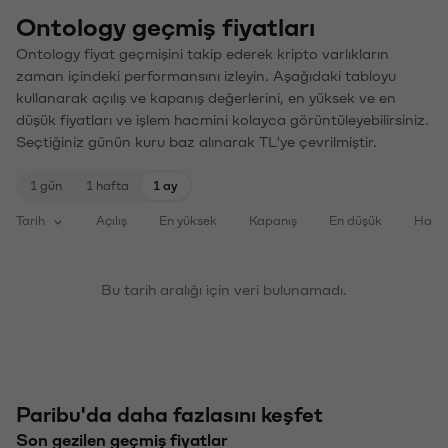
Ontology geçmiş fiyatları
Ontology fiyat geçmişini takip ederek kripto varlıkların
zaman içindeki performansını izleyin. Aşağıdaki tabloyu
kullanarak açılış ve kapanış değerlerini, en yüksek ve en
düşük fiyatları ve işlem hacmini kolayca görüntüleyebilirsiniz.
Seçtiğiniz günün kuru baz alınarak TL'ye çevrilmiştir.
1 gün
1 hafta
1 ay
Tarih
Açılış
En yüksek
Kapanış
En düşük
Haci
Bu tarih aralığı için veri bulunamadı.
Paribu'da daha fazlasını keşfet
Son gezilen geçmiş fiyatlar