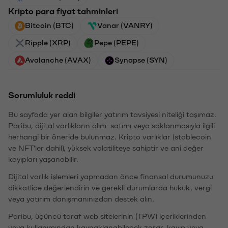
Kripto para fiyat tahminleri
Bitcoin (BTC)
Vanar (VANRY)
Ripple (XRP)
Pepe (PEPE)
Avalanche (AVAX)
Synapse (SYN)
Sorumluluk reddi
Bu sayfada yer alan bilgiler yatırım tavsiyesi niteliği taşımaz.
Paribu, dijital varlıkların alım-satımı veya saklanmasıyla ilgili
herhangi bir öneride bulunmaz. Kripto varlıklar (stablecoin
ve NFT'ler dahil), yüksek volatiliteye sahiptir ve ani değer
kayıpları yaşanabilir.
Dijital varlık işlemleri yapmadan önce finansal durumunuzu
dikkatlice değerlendirin ve gerekli durumlarda hukuk, vergi
veya yatırım danışmanınızdan destek alın.
Paribu, üçüncü taraf web sitelerinin (TPW) içeriklerinden
veya kullanımından kaynaklanabilecek zarar, kayıp veya