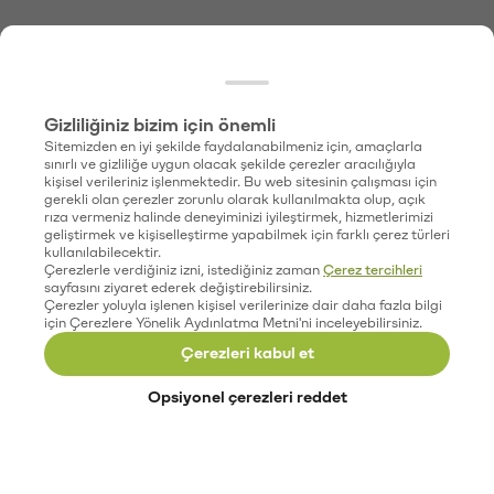
Gizliliğiniz bizim için önemli
Sitemizden en iyi şekilde faydalanabilmeniz için, amaçlarla
sınırlı ve gizliliğe uygun olacak şekilde çerezler aracılığıyla
kişisel verileriniz işlenmektedir. Bu web sitesinin çalışması için
gerekli olan çerezler zorunlu olarak kullanılmakta olup, açık
rıza vermeniz halinde deneyiminizi iyileştirmek, hizmetlerimizi
geliştirmek ve kişiselleştirme yapabilmek için farklı çerez türleri
kullanılabilecektir.
Çerezlerle verdiğiniz izni, istediğiniz zaman
Çerez tercihleri
sayfasını ziyaret ederek değiştirebilirsiniz.
Çerezler yoluyla işlenen kişisel verilerinize dair daha fazla bilgi
için Çerezlere Yönelik Aydınlatma Metni'ni inceleyebilirsiniz.
Çerezleri kabul et
Opsiyonel çerezleri reddet