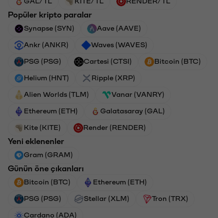
GAL/TL
KITE/TL
RENDER/TL
Popüler kripto paralar
Synapse (SYN)
Aave (AAVE)
Ankr (ANKR)
Waves (WAVES)
PSG (PSG)
Cartesi (CTSI)
Bitcoin (BTC)
Helium (HNT)
Ripple (XRP)
Alien Worlds (TLM)
Vanar (VANRY)
Ethereum (ETH)
Galatasaray (GAL)
Kite (KITE)
Render (RENDER)
Yeni eklenenler
Gram (GRAM)
Günün öne çıkanları
Bitcoin (BTC)
Ethereum (ETH)
PSG (PSG)
Stellar (XLM)
Tron (TRX)
Cardano (ADA)