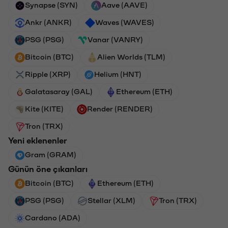
Synapse (SYN)
Aave (AAVE)
Ankr (ANKR)
Waves (WAVES)
PSG (PSG)
Vanar (VANRY)
Bitcoin (BTC)
Alien Worlds (TLM)
Ripple (XRP)
Helium (HNT)
Galatasaray (GAL)
Ethereum (ETH)
Kite (KITE)
Render (RENDER)
Tron (TRX)
Yeni eklenenler
Gram (GRAM)
Günün öne çıkanları
Bitcoin (BTC)
Ethereum (ETH)
PSG (PSG)
Stellar (XLM)
Tron (TRX)
Cardano (ADA)