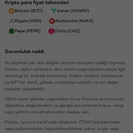
Kripto para fiyat tahminleri
Bitcoin (BTC)
Vanar (VANRY)
Ripple (XRP)
Avalanche (AVAX)
Pepe (PEPE)
Chiliz (CHZ)
Sorumluluk reddi
Bu sayfada yer alan bilgiler yatırım tavsiyesi niteliği taşımaz.
Paribu, dijital varlıkların alım-satımı veya saklanmasıyla ilgili
herhangi bir öneride bulunmaz. Kripto varlıklar (stablecoin
ve NFT'ler dahil), yüksek volatiliteye sahiptir ve ani değer
kayıpları yaşanabilir.
Dijital varlık işlemleri yapmadan önce finansal durumunuzu
dikkatlice değerlendirin ve gerekli durumlarda hukuk, vergi
veya yatırım danışmanınızdan destek alın.
Paribu, üçüncü taraf web sitelerinin (TPW) içeriklerinden
veya kullanımından kaynaklanabilecek zarar, kayıp veya