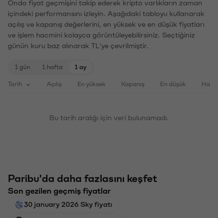
Ondo fiyat geçmişini takip ederek kripto varlıkların zaman
içindeki performansını izleyin. Aşağıdaki tabloyu kullanarak
açılış ve kapanış değerlerini, en yüksek ve en düşük fiyatları
ve işlem hacmini kolayca görüntüleyebilirsiniz. Seçtiğiniz
günün kuru baz alınarak TL'ye çevrilmiştir.
1 gün
1 hafta
1 ay
Tarih
Açılış
En yüksek
Kapanış
En düşük
Haci
Bu tarih aralığı için veri bulunamadı.
Paribu'da daha fazlasını keşfet
Son gezilen geçmiş fiyatlar
30 january 2026 Sky fiyatı