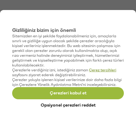
Gizliliğiniz bizim için önemli
Sitemizden en iyi şekilde faydalanabilmeniz için, amaçlarla
sınırlı ve gizliliğe uygun olacak şekilde çerezler aracılığıyla
kişisel verileriniz işlenmektedir. Bu web sitesinin çalışması için
gerekli olan çerezler zorunlu olarak kullanılmakta olup, açık
rıza vermeniz halinde deneyiminizi iyileştirmek, hizmetlerimizi
geliştirmek ve kişiselleştirme yapabilmek için farklı çerez türleri
kullanılabilecektir.
Çerezlerle verdiğiniz izni, istediğiniz zaman
Çerez tercihleri
sayfasını ziyaret ederek değiştirebilirsiniz.
Çerezler yoluyla işlenen kişisel verilerinize dair daha fazla bilgi
için Çerezlere Yönelik Aydınlatma Metni'ni inceleyebilirsiniz.
Çerezleri kabul et
Opsiyonel çerezleri reddet