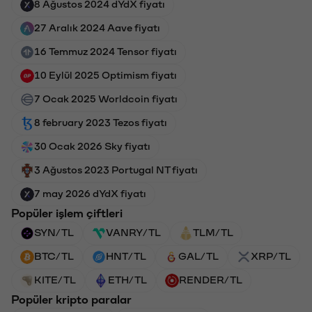
8 Ağustos 2024 dYdX fiyatı
27 Aralık 2024 Aave fiyatı
16 Temmuz 2024 Tensor fiyatı
10 Eylül 2025 Optimism fiyatı
7 Ocak 2025 Worldcoin fiyatı
8 february 2023 Tezos fiyatı
30 Ocak 2026 Sky fiyatı
3 Ağustos 2023 Portugal NT fiyatı
7 may 2026 dYdX fiyatı
Popüler işlem çiftleri
SYN/TL
VANRY/TL
TLM/TL
BTC/TL
HNT/TL
GAL/TL
XRP/TL
KITE/TL
ETH/TL
RENDER/TL
Popüler kripto paralar