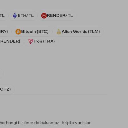
TL
ETH/TL
RENDER/TL
NRY)
Bitcoin (BTC)
Alien Worlds (TLM)
 (RENDER)
Tron (TRX)
)
 (CHZ)
li herhangi bir öneride bulunmaz. Kripto varlıklar