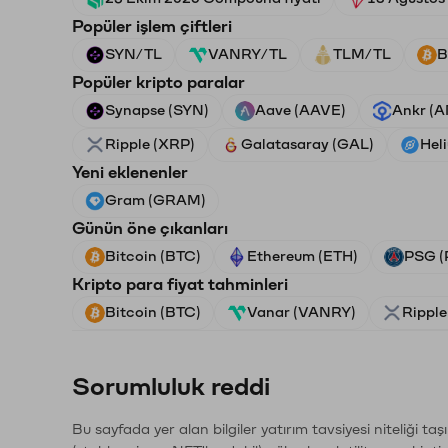
Popüler işlem çiftleri
SYN/TL
VANRY/TL
TLM/TL
B
Popüler kripto paralar
Synapse (SYN)
Aave (AAVE)
Ankr (
Ripple (XRP)
Galatasaray (GAL)
Hel
Yeni eklenenler
Gram (GRAM)
Günün öne çıkanları
Bitcoin (BTC)
Ethereum (ETH)
PSG (
Kripto para fiyat tahminleri
Bitcoin (BTC)
Vanar (VANRY)
Ripple
Sorumluluk reddi
Bu sayfada yer alan bilgiler yatırım tavsiyesi niteliği ta