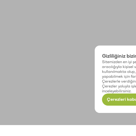
Gizliliğiniz biz
Sitemizden en iyi şe
aracılığıyla kişisel
kullanılmakta olup, 
yapabilmek için fark
Çerezlerle verdiğin
Çerezler yoluyla işl
inceleyebilirsiniz.
Çerezleri kabu