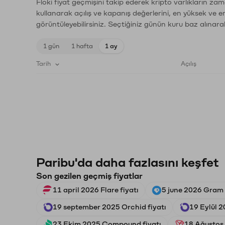
Floki fiyat geçmişini takip ederek kripto varlıkların za
kullanarak açılış ve kapanış değerlerini, en yüksek ve e
görüntüleyebilirsiniz. Seçtiğiniz günün kuru baz alınarak
1 gün
1 hafta
1 ay
Tarih
Açılış
Paribu'da daha fazlasını keşfet
Son gezilen geçmiş fiyatlar
11 april 2026 Flare fiyatı
5 june 2026 Gram 
19 september 2025 Orchid fiyatı
19 Eylül 2
23 Ekim 2025 Compound fiyatı
18 Ağustos 