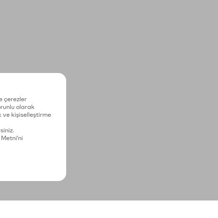
e çerezler
zorunlu olarak
 ve kişiselleştirme
siniz.
 Metni'ni