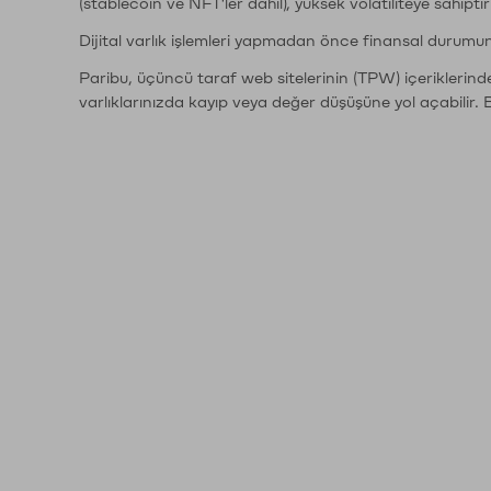
(stablecoin ve NFT'ler dahil), yüksek volatiliteye sahipti
Dijital varlık işlemleri yapmadan önce finansal durumu
Paribu, üçüncü taraf web sitelerinin (TPW) içeriklerin
varlıklarınızda kayıp veya değer düşüşüne yol açabilir. 