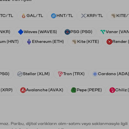
TC/TL
GAL/TL
HNT/TL
XRP/TL
KITE/
ANKR)
Waves (WAVES)
PSG (PSG)
Vanar (VA
ium (HNT)
Ethereum (ETH)
Kite (KITE)
Render
PSG)
Stellar (XLM)
Tron (TRX)
Cardano (ADA
 (XRP)
Avalanche (AVAX)
Pepe (PEPE)
Chiliz
şımaz. Paribu, dijital varlıkların alım-satımı veya saklanmasıyla ilgi