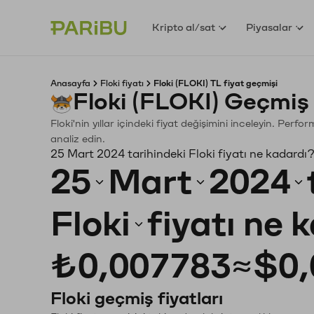
Kripto al/sat
Piyasalar
Anasayfa
Floki fiyatı
Floki (FLOKI) TL fiyat geçmişi
Floki (FLOKI) Geçmiş
Floki'nin yıllar içindeki fiyat değişimini inceleyin. Perf
analiz edin.
25 Mart 2024 tarihindeki Floki fiyatı ne kadardı
25
Mart
2024
Floki
fiyatı ne 
₺0,007783
≈
$0,
Floki geçmiş fiyatları