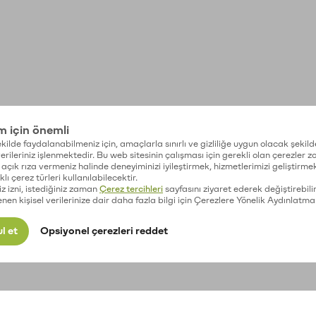
im için önemli
kilde faydalanabilmeniz için, amaçlarla sınırlı ve gizliliğe uygun olacak şekild
 verileriniz işlenmektedir. Bu web sitesinin çalışması için gerekli olan çerezler 
açık rıza vermeniz halinde deneyiminizi iyileştirmek, hizmetlerimizi geliştirmek
lı çerez türleri kullanılabilecektir.
iz izni, istediğiniz zaman
Çerez tercihleri
sayfasını ziyaret ederek değiştirebilir
enen kişisel verilerinize dair daha fazla bilgi için Çerezlere Yönelik Aydınlatma
l et
Opsiyonel çerezleri reddet