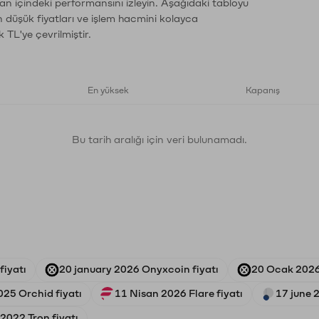
man içindeki performansını izleyin. Aşağıdaki tabloyu
n düşük fiyatları ve işlem hacmini kolayca
 TL'ye çevrilmiştir.
En yüksek
Kapanış
Bu tarih aralığı için veri bulunamadı.
fiyatı
20 january 2026 Onyxcoin fiyatı
20 Ocak 2026
025 Orchid fiyatı
11 Nisan 2026 Flare fiyatı
17 june 
2022 Tron fiyatı