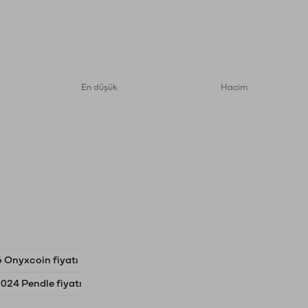
En düşük
Hacim
 Onyxcoin fiyatı
2024 Pendle fiyatı