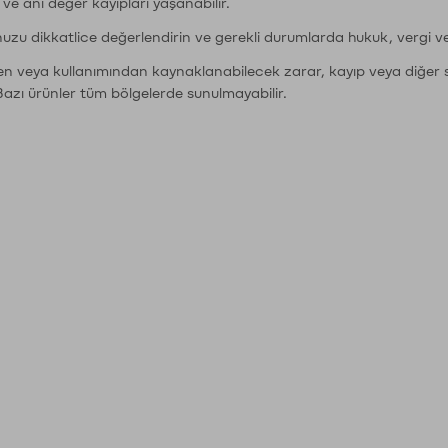
r ve ani değer kayıpları yaşanabilir.
nuzu dikkatlice değerlendirin ve gerekli durumlarda hukuk, vergi v
den veya kullanımından kaynaklanabilecek zarar, kayıp veya diğer 
Bazı ürünler tüm bölgelerde sunulmayabilir.