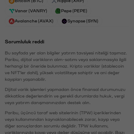
Bitcoin (BTC)
Ripple (XRP)
Vanar (VANRY)
Pepe (PEPE)
Avalanche (AVAX)
Synapse (SYN)
Sorumluluk reddi
Bu sayfada yer alan bilgiler yatırım tavsiyesi niteliği taşımaz.
Paribu, dijital varlıkların alım-satımı veya saklanmasıyla ilgili
herhangi bir öneride bulunmaz. Kripto varlıklar (stablecoin
ve NFT'ler dahil), yüksek volatiliteye sahiptir ve ani değer
kayıpları yaşanabilir.
Dijital varlık işlemleri yapmadan önce finansal durumunuzu
dikkatlice değerlendirin ve gerekli durumlarda hukuk, vergi
veya yatırım danışmanınızdan destek alın.
Paribu, üçüncü taraf web sitelerinin (TPW) içeriklerinden
veya kullanımından kaynaklanabilecek zarar, kayıp veya
diğer sonuçlardan sorumlu değildir. TPW kullanımı,
varlıklarınızda kayıp veya değer düşüşüne yol açabilir. Bazı