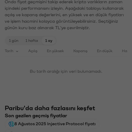
Ondo fiyat geçmişini takip ederek kripto varlıkların zaman
içindeki performansını izleyin. Aşağıdaki tabloyu kullanarak
açılış ve kapanış değerlerini, en yüksek ve en düşük fiyatları
ve işlem hacmini kolayca görüntüleyebilirsiniz. Seçtiğiniz
günün kuru baz alınarak TL'ye çevrilmiştir.
1 gün
1 hafta
1 ay
Tarih
Açılış
En yüksek
Kapanış
En düşük
Haci
Bu tarih aralığı için veri bulunamadı.
Paribu'da daha fazlasını keşfet
Son gezilen geçmiş fiyatlar
8 Ağustos 2025 Injective Protocol fiyatı