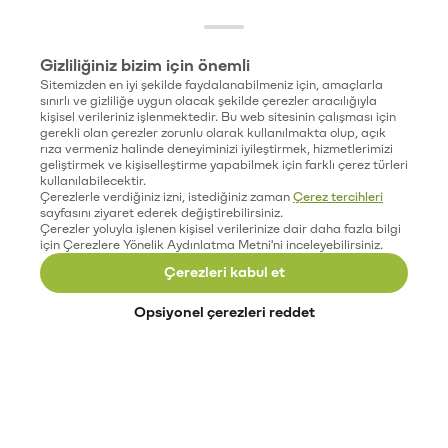
Gizliliğiniz bizim için önemli
Sitemizden en iyi şekilde faydalanabilmeniz için, amaçlarla
sınırlı ve gizliliğe uygun olacak şekilde çerezler aracılığıyla
kişisel verileriniz işlenmektedir. Bu web sitesinin çalışması için
gerekli olan çerezler zorunlu olarak kullanılmakta olup, açık
rıza vermeniz halinde deneyiminizi iyileştirmek, hizmetlerimizi
geliştirmek ve kişiselleştirme yapabilmek için farklı çerez türleri
kullanılabilecektir.
Çerezlerle verdiğiniz izni, istediğiniz zaman
Çerez tercihleri
sayfasını ziyaret ederek değiştirebilirsiniz.
Çerezler yoluyla işlenen kişisel verilerinize dair daha fazla bilgi
için Çerezlere Yönelik Aydınlatma Metni'ni inceleyebilirsiniz.
Çerezleri kabul et
Opsiyonel çerezleri reddet