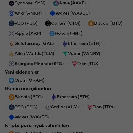
Synapse (SYN)
Aave (AAVE)
Ankr (ANKR)
Waves (WAVES)
PSG (PSG)
Cartesi (CTSI)
Bitcoin (BTC)
Ripple (XRP)
Helium (HNT)
Galatasaray (GAL)
Ethereum (ETH)
Alien Worlds (TLM)
Vanar (VANRY)
Stargate Finance (STG)
Tron (TRX)
Yeni eklenenler
Gram (GRAM)
Günün öne çıkanları
Bitcoin (BTC)
Ethereum (ETH)
PSG (PSG)
Stellar (XLM)
Tron (TRX)
Waves (WAVES)
Kripto para fiyat tahminleri