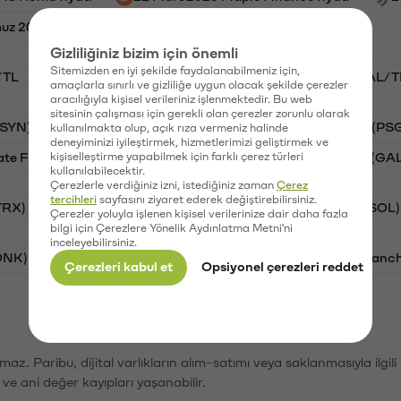
z 2025 Stargate Finance fiyatı
Gizliliğiniz bizim için önemli
Sitemizden en iyi şekilde faydalanabilmeniz için,
/TL
STG/TL
BTC/TL
VANRY/TL
GAL/T
amaçlarla sınırlı ve gizliliğe uygun olacak şekilde çerezler
aracılığıyla kişisel verileriniz işlenmektedir. Bu web
sitesinin çalışması için gerekli olan çerezler zorunlu olarak
(SYN)
Aave (AAVE)
Waves (WAVES)
PSG (PS
kullanılmakta olup, açık rıza vermeniz halinde
deneyiminizi iyileştirmek, hizmetlerimizi geliştirmek ve
ate Finance (STG)
kişiselleştirme yapabilmek için farklı çerez türleri
Vanar (VANRY)
Galatasaray (GA
kullanılabilecektir.
Çerezlerle verdiğiniz izni, istediğiniz zaman
Çerez
tercihleri
sayfasını ziyaret ederek değiştirebilirsiniz.
TRX)
Bitcoin (BTC)
Ripple (XRP)
Solana (SOL)
Çerezler yoluyla işlenen kişisel verilerinize dair daha fazla
bilgi için Çerezlere Yönelik Aydınlatma Metni'ni
inceleyebilirsiniz.
ONK)
Ethereum (ETH)
Synapse (SYN)
Avalanc
Çerezleri kabul et
Opsiyonel çerezleri reddet
şımaz. Paribu, dijital varlıkların alım-satımı veya saklanmasıyla ilgi
r ve ani değer kayıpları yaşanabilir.