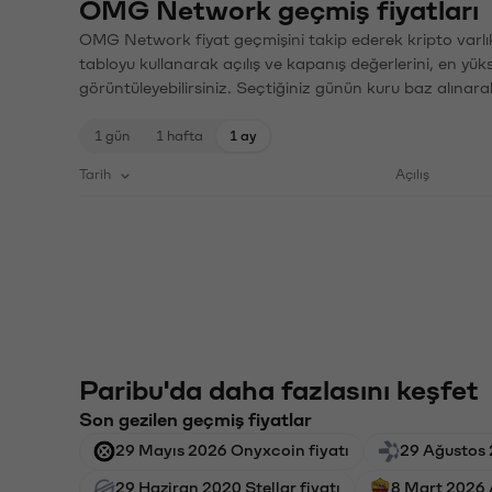
OMG Network geçmiş fiyatları
OMG Network fiyat geçmişini takip ederek kripto varlık
tabloyu kullanarak açılış ve kapanış değerlerini, en yük
görüntüleyebilirsiniz. Seçtiğiniz günün kuru baz alınarak
1 gün
1 hafta
1 ay
Tarih
Açılış
Paribu'da daha fazlasını keşfet
Son gezilen geçmiş fiyatlar
29 Mayıs 2026 Onyxcoin fiyatı
29 Ağustos 
29 Haziran 2020 Stellar fiyatı
8 Mart 2026 