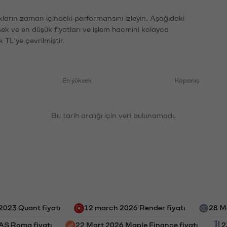
ların zaman içindeki performansını izleyin. Aşağıdaki
sek ve en düşük fiyatları ve işlem hacmini kolayca
 TL'ye çevrilmiştir.
En yüksek
Kapanış
Bu tarih aralığı için veri bulunamadı.
2023 Quant fiyatı
12 march 2026 Render fiyatı
28 M
AS Roma fiyatı
22 Mart 2026 Maple Finance fiyatı
2