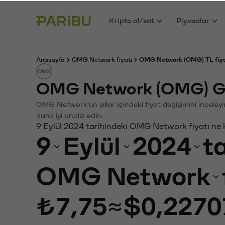
Kripto al/sat
Piyasalar
Anasayfa
OMG Network fiyatı
OMG Network (OMG) TL fiya
OMG Network (OMG) Ge
OMG Network'un yıllar içindeki fiyat değişimini inceley
daha iyi analiz edin.
9 Eylül 2024 tarihindeki OMG Network fiyatı ne
9
Eylül
2024
t
OMG Network
₺7,75
≈
$0,2270