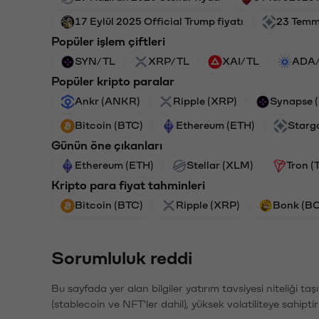
17 Eylül 2025 Official Trump fiyatı
23 Temmu
Popüler işlem çiftleri
SYN/TL
XRP/TL
XAI/TL
ADA
Popüler kripto paralar
Ankr (ANKR)
Ripple (XRP)
Synapse 
Bitcoin (BTC)
Ethereum (ETH)
Starg
Günün öne çıkanları
Ethereum (ETH)
Stellar (XLM)
Tron (
Kripto para fiyat tahminleri
Bitcoin (BTC)
Ripple (XRP)
Bonk (B
Sorumluluk reddi
Bu sayfada yer alan bilgiler yatırım tavsiyesi niteliği ta
(stablecoin ve NFT'ler dahil), yüksek volatiliteye sahipti