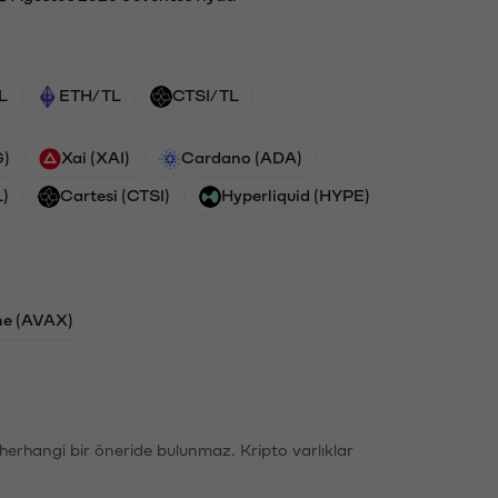
L
ETH/TL
CTSI/TL
G)
Xai (XAI)
Cardano (ADA)
L)
Cartesi (CTSI)
Hyperliquid (HYPE)
he (AVAX)
li herhangi bir öneride bulunmaz. Kripto varlıklar