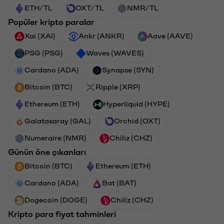
ETH/TL
OXT/TL
NMR/TL
Popüler kripto paralar
Xai (XAI)
Ankr (ANKR)
Aave (AAVE)
PSG (PSG)
Waves (WAVES)
Cardano (ADA)
Synapse (SYN)
Bitcoin (BTC)
Ripple (XRP)
Ethereum (ETH)
Hyperliquid (HYPE)
Galatasaray (GAL)
Orchid (OXT)
Numeraire (NMR)
Chiliz (CHZ)
Günün öne çıkanları
Bitcoin (BTC)
Ethereum (ETH)
Cardano (ADA)
Bat (BAT)
Dogecoin (DOGE)
Chiliz (CHZ)
Kripto para fiyat tahminleri