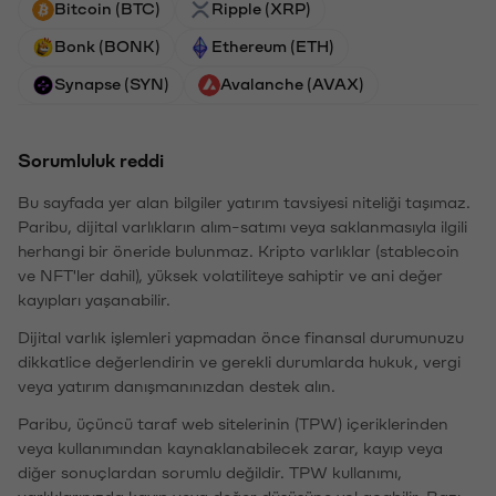
Bitcoin (BTC)
Ripple (XRP)
Bonk (BONK)
Ethereum (ETH)
Synapse (SYN)
Avalanche (AVAX)
Sorumluluk reddi
Bu sayfada yer alan bilgiler yatırım tavsiyesi niteliği taşımaz.
Paribu, dijital varlıkların alım-satımı veya saklanmasıyla ilgili
herhangi bir öneride bulunmaz. Kripto varlıklar (stablecoin
ve NFT'ler dahil), yüksek volatiliteye sahiptir ve ani değer
kayıpları yaşanabilir.
Dijital varlık işlemleri yapmadan önce finansal durumunuzu
dikkatlice değerlendirin ve gerekli durumlarda hukuk, vergi
veya yatırım danışmanınızdan destek alın.
Paribu, üçüncü taraf web sitelerinin (TPW) içeriklerinden
veya kullanımından kaynaklanabilecek zarar, kayıp veya
diğer sonuçlardan sorumlu değildir. TPW kullanımı,
varlıklarınızda kayıp veya değer düşüşüne yol açabilir. Bazı