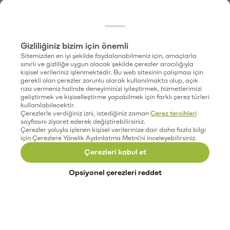
Gizliliğiniz bizim için önemli
Sitemizden en iyi şekilde faydalanabilmeniz için, amaçlarla
sınırlı ve gizliliğe uygun olacak şekilde çerezler aracılığıyla
kişisel verileriniz işlenmektedir. Bu web sitesinin çalışması için
gerekli olan çerezler zorunlu olarak kullanılmakta olup, açık
rıza vermeniz halinde deneyiminizi iyileştirmek, hizmetlerimizi
geliştirmek ve kişiselleştirme yapabilmek için farklı çerez türleri
kullanılabilecektir.
Çerezlerle verdiğiniz izni, istediğiniz zaman
Çerez tercihleri
sayfasını ziyaret ederek değiştirebilirsiniz.
Çerezler yoluyla işlenen kişisel verilerinize dair daha fazla bilgi
için Çerezlere Yönelik Aydınlatma Metni'ni inceleyebilirsiniz.
Çerezleri kabul et
Opsiyonel çerezleri reddet