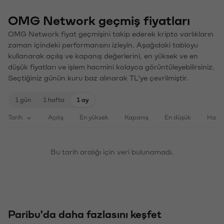
OMG Network geçmiş fiyatları
OMG Network fiyat geçmişini takip ederek kripto varlıkların
zaman içindeki performansını izleyin. Aşağıdaki tabloyu
kullanarak açılış ve kapanış değerlerini, en yüksek ve en
düşük fiyatları ve işlem hacmini kolayca görüntüleyebilirsiniz.
Seçtiğiniz günün kuru baz alınarak TL'ye çevrilmiştir.
1 gün
1 hafta
1 ay
Tarih
Açılış
En yüksek
Kapanış
En düşük
Haci
Bu tarih aralığı için veri bulunamadı.
Paribu'da daha fazlasını keşfet