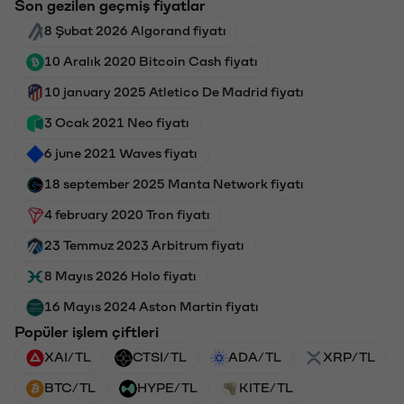
Son gezilen geçmiş fiyatlar
8 Şubat 2026 Algorand fiyatı
10 Aralık 2020 Bitcoin Cash fiyatı
10 january 2025 Atletico De Madrid fiyatı
3 Ocak 2021 Neo fiyatı
6 june 2021 Waves fiyatı
18 september 2025 Manta Network fiyatı
4 february 2020 Tron fiyatı
23 Temmuz 2023 Arbitrum fiyatı
8 Mayıs 2026 Holo fiyatı
16 Mayıs 2024 Aston Martin fiyatı
Popüler işlem çiftleri
XAI/TL
CTSI/TL
ADA/TL
XRP/TL
BTC/TL
HYPE/TL
KITE/TL