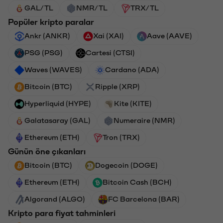
GAL/TL
NMR/TL
TRX/TL
Popüler kripto paralar
Ankr (ANKR)
Xai (XAI)
Aave (AAVE)
PSG (PSG)
Cartesi (CTSI)
Waves (WAVES)
Cardano (ADA)
Bitcoin (BTC)
Ripple (XRP)
Hyperliquid (HYPE)
Kite (KITE)
Galatasaray (GAL)
Numeraire (NMR)
Ethereum (ETH)
Tron (TRX)
Günün öne çıkanları
Bitcoin (BTC)
Dogecoin (DOGE)
Ethereum (ETH)
Bitcoin Cash (BCH)
Algorand (ALGO)
FC Barcelona (BAR)
Kripto para fiyat tahminleri