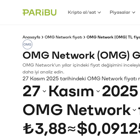
Kripto al/sat
Piyasalar
Anasayfa
OMG Network fiyatı
OMG Network (OMG) TL fiya
OMG Network (OMG) Ge
OMG Network'un yıllar içindeki fiyat değişimini inceley
daha iyi analiz edin.
27 Kasım 2025 tarihindeki OMG Network fiyatı 
27
Kasım
2025
OMG Network
₺3,88
≈
$0,0912