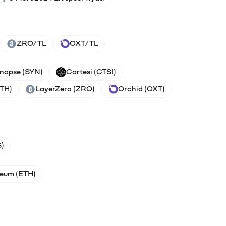
ZRO/TL
OXT/TL
napse (SYN)
Cartesi (CTSI)
ETH)
LayerZero (ZRO)
Orchid (OXT)
)
eum (ETH)