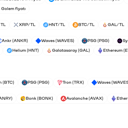
 Golem fiyatı
/TL
XRP/TL
HNT/TL
BTC/TL
GAL/TL
Ankr (ANKR)
Waves (WAVES)
PSG (PSG)
Sy
Helium (HNT)
Galatasaray (GAL)
Ethereum (
n (BTC)
PSG (PSG)
Tron (TRX)
Waves (WAVES
VANRY)
Bonk (BONK)
Avalanche (AVAX)
Ether