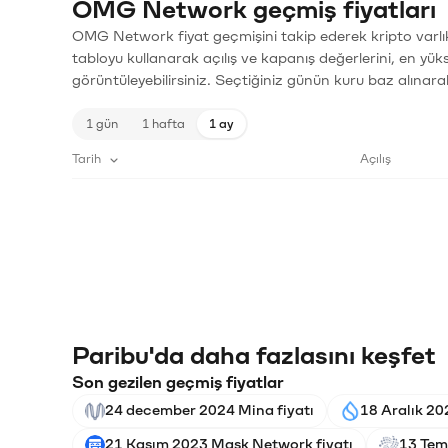
OMG Network geçmiş fiyatları
OMG Network fiyat geçmişini takip ederek kripto varlık
tabloyu kullanarak açılış ve kapanış değerlerini, en yük
görüntüleyebilirsiniz. Seçtiğiniz günün kuru baz alınarak
1 gün
1 hafta
1 ay
Tarih
Açılış
Paribu'da daha fazlasını keşfet
Son gezilen geçmiş fiyatlar
24 december 2024 Mina fiyatı
18 Aralık 202
21 Kasım 2023 Mask Network fiyatı
13 Tem