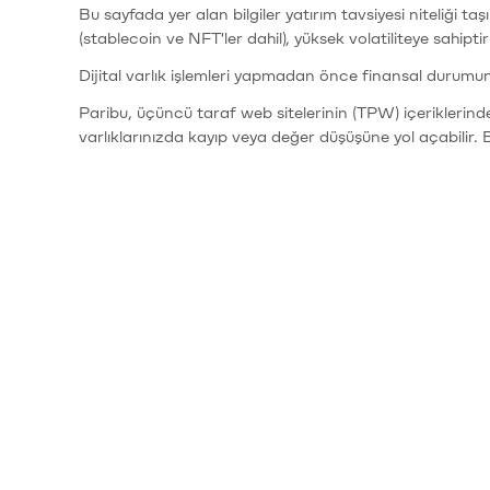
Bu sayfada yer alan bilgiler yatırım tavsiyesi niteliği ta
(stablecoin ve NFT'ler dahil), yüksek volatiliteye sahipti
Dijital varlık işlemleri yapmadan önce finansal durumu
Paribu, üçüncü taraf web sitelerinin (TPW) içeriklerin
varlıklarınızda kayıp veya değer düşüşüne yol açabilir. 