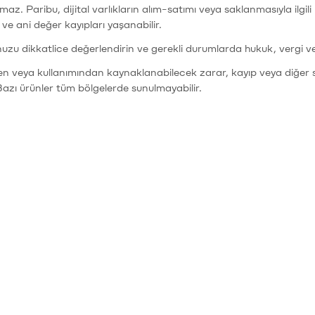
şımaz. Paribu, dijital varlıkların alım-satımı veya saklanmasıyla ilgi
r ve ani değer kayıpları yaşanabilir.
nuzu dikkatlice değerlendirin ve gerekli durumlarda hukuk, vergi v
den veya kullanımından kaynaklanabilecek zarar, kayıp veya diğer 
Bazı ürünler tüm bölgelerde sunulmayabilir.