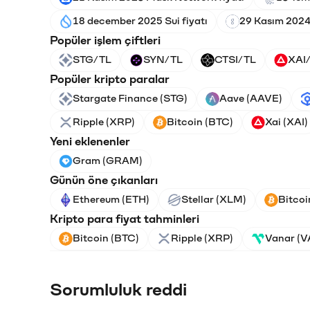
18 december 2025 Sui fiyatı
29 Kasım 2024
Popüler işlem çiftleri
STG/TL
SYN/TL
CTSI/TL
XAI
Popüler kripto paralar
Stargate Finance (STG)
Aave (AAVE)
Ripple (XRP)
Bitcoin (BTC)
Xai (XAI)
Yeni eklenenler
Gram (GRAM)
Günün öne çıkanları
Ethereum (ETH)
Stellar (XLM)
Bitcoi
Kripto para fiyat tahminleri
Bitcoin (BTC)
Ripple (XRP)
Vanar (
Sorumluluk reddi