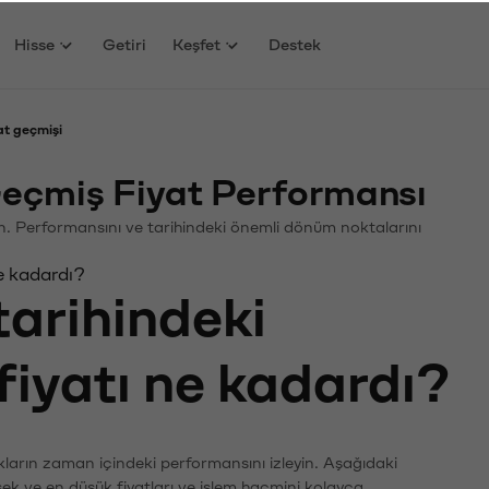
Hisse
Getiri
Keşfet
Destek
t geçmişi
çmiş Fiyat Performansı
in. Performansını ve tarihindeki önemli dönüm noktalarını
e kadardı?
tarihindeki
fiyatı ne kadardı?
ların zaman içindeki performansını izleyin. Aşağıdaki
sek ve en düşük fiyatları ve işlem hacmini kolayca