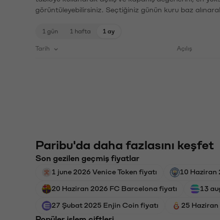
görüntüleyebilirsiniz. Seçtiğiniz günün kuru baz alınarak
1 gün
1 hafta
1 ay
Tarih
Açılış
Paribu'da daha fazlasını keşfet
Son gezilen geçmiş fiyatlar
1 june 2026 Venice Token fiyatı
10 Haziran 
20 Haziran 2026 FC Barcelona fiyatı
13 au
27 Şubat 2025 Enjin Coin fiyatı
25 Haziran
Popüler işlem çiftleri