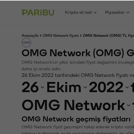
Kripto al/sat
Piyasalar
Anasayfa
OMG Network fiyatı
OMG Network (OMG) TL fiya
OMG Network (OMG) Ge
OMG Network'un yıllar içindeki fiyat değişimini inceley
daha iyi analiz edin.
26 Ekim 2022 tarihindeki OMG Network fiyatı n
26
Ekim
2022
OMG Network
OMG Network geçmiş fiyatları
OMG Network fiyat geçmişini takip ederek kripto varlık
tabloyu kullanarak açılış ve kapanış değerlerini, en yük