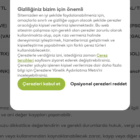
/TL
BTC/TL
VANRY/TL
STG/TL
GAL/T
Gizliliğiniz bizim için önemli
Sitemizden en iyi şekilde faydalanabilmeniz için,
amaçlarla sınırlı ve gizliliğe uygun olacak şekilde çerezler
VE)
aracılığıyla kişisel verileriniz işlenmektedir. Bu web
Synapse (SYN)
Waves (WAVES)
PSG (PS
sitesinin çalışması için gerekli olan çerezler zorunlu olarak
kullanılmakta olup, açık rıza vermeniz halinde
 (VANRY)
Stargate Finance (STG)
Galatasaray (GA
deneyiminizi iyileştirmek, hizmetlerimizi geliştirmek ve
kişiselleştirme yapabilmek için farklı çerez türleri
kullanılabilecektir.
TRX)
Bitcoin (BTC)
Ripple (XRP)
Solana (SOL)
Çerezlerle verdiğiniz izni, istediğiniz zaman
Çerez
tercihleri
sayfasını ziyaret ederek değiştirebilirsiniz.
Çerezler yoluyla işlenen kişisel verilerinize dair daha fazla
bilgi için Çerezlere Yönelik Aydınlatma Metni'ni
ONK)
Ethereum (ETH)
Synapse (SYN)
Avalanc
inceleyebilirsiniz.
Çerezleri kabul et
Opsiyonel çerezleri reddet
şımaz. Paribu, dijital varlıkların alım-satımı veya saklanmasıyla ilgi
r ve ani değer kayıpları yaşanabilir.
nuzu dikkatlice değerlendirin ve gerekli durumlarda hukuk, vergi v
den veya kullanımından kaynaklanabilecek zarar, kayıp veya diğer 