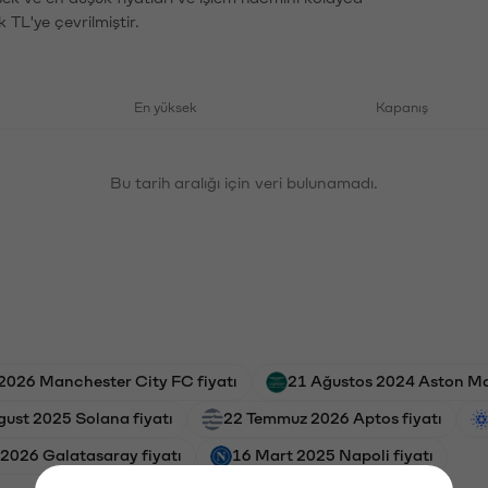
 TL'ye çevrilmiştir.
En yüksek
Kapanış
Bu tarih aralığı için veri bulunamadı.
2026 Manchester City FC fiyatı
21 Ağustos 2024 Aston Mar
gust 2025 Solana fiyatı
22 Temmuz 2026 Aptos fiyatı
 2026 Galatasaray fiyatı
16 Mart 2025 Napoli fiyatı