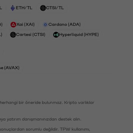
L
ETH/TL
CTSI/TL
G)
Xai (XAI)
Cardano (ADA)
L)
Cartesi (CTSI)
Hyperliquid (HYPE)
he (AVAX)
li herhangi bir öneride bulunmaz. Kripto varlıklar
eya yatırım danışmanınızdan destek alın.
sonuçlardan sorumlu değildir. TPW kullanımı,