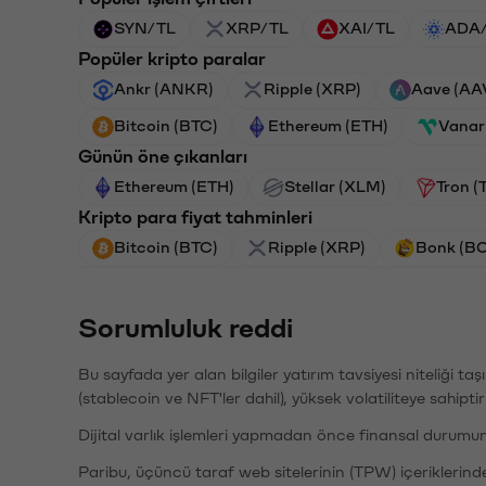
SYN/TL
XRP/TL
XAI/TL
ADA
Popüler kripto paralar
Ankr (ANKR)
Ripple (XRP)
Aave (AA
Bitcoin (BTC)
Ethereum (ETH)
Vanar
Günün öne çıkanları
Ethereum (ETH)
Stellar (XLM)
Tron (
Kripto para fiyat tahminleri
Bitcoin (BTC)
Ripple (XRP)
Bonk (B
Sorumluluk reddi
Bu sayfada yer alan bilgiler yatırım tavsiyesi niteliği ta
(stablecoin ve NFT'ler dahil), yüksek volatiliteye sahipti
Dijital varlık işlemleri yapmadan önce finansal durumu
Paribu, üçüncü taraf web sitelerinin (TPW) içeriklerin