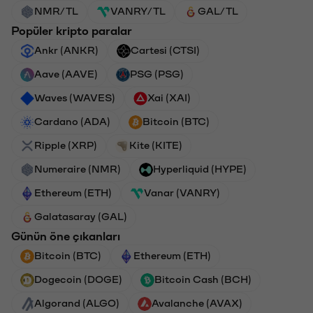
NMR/TL
VANRY/TL
GAL/TL
Popüler kripto paralar
Ankr (ANKR)
Cartesi (CTSI)
Aave (AAVE)
PSG (PSG)
Waves (WAVES)
Xai (XAI)
Cardano (ADA)
Bitcoin (BTC)
Ripple (XRP)
Kite (KITE)
Numeraire (NMR)
Hyperliquid (HYPE)
Ethereum (ETH)
Vanar (VANRY)
Galatasaray (GAL)
Günün öne çıkanları
Bitcoin (BTC)
Ethereum (ETH)
Dogecoin (DOGE)
Bitcoin Cash (BCH)
Algorand (ALGO)
Avalanche (AVAX)