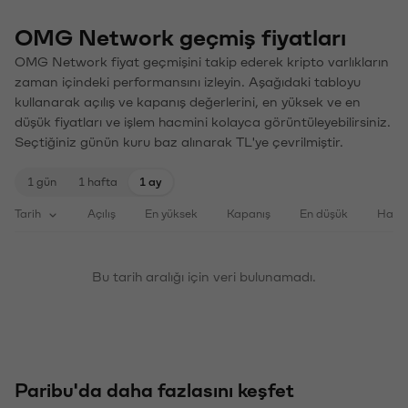
OMG Network geçmiş fiyatları
OMG Network fiyat geçmişini takip ederek kripto varlıkların
zaman içindeki performansını izleyin. Aşağıdaki tabloyu
kullanarak açılış ve kapanış değerlerini, en yüksek ve en
düşük fiyatları ve işlem hacmini kolayca görüntüleyebilirsiniz.
Seçtiğiniz günün kuru baz alınarak TL'ye çevrilmiştir.
1 gün
1 hafta
1 ay
Tarih
Açılış
En yüksek
Kapanış
En düşük
Haci
Bu tarih aralığı için veri bulunamadı.
Paribu'da daha fazlasını keşfet