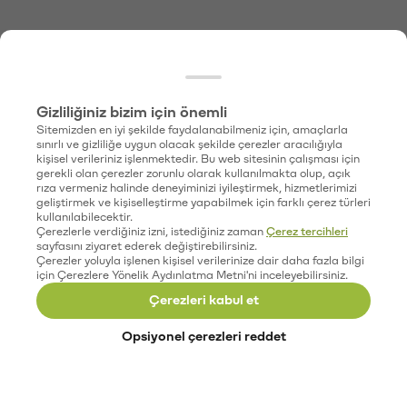
Gizliliğiniz bizim için önemli
Sitemizden en iyi şekilde faydalanabilmeniz için, amaçlarla
sınırlı ve gizliliğe uygun olacak şekilde çerezler aracılığıyla
kişisel verileriniz işlenmektedir. Bu web sitesinin çalışması için
gerekli olan çerezler zorunlu olarak kullanılmakta olup, açık
rıza vermeniz halinde deneyiminizi iyileştirmek, hizmetlerimizi
geliştirmek ve kişiselleştirme yapabilmek için farklı çerez türleri
kullanılabilecektir.
Çerezlerle verdiğiniz izni, istediğiniz zaman
Çerez tercihleri
sayfasını ziyaret ederek değiştirebilirsiniz.
Çerezler yoluyla işlenen kişisel verilerinize dair daha fazla bilgi
için Çerezlere Yönelik Aydınlatma Metni'ni inceleyebilirsiniz.
Çerezleri kabul et
Opsiyonel çerezleri reddet