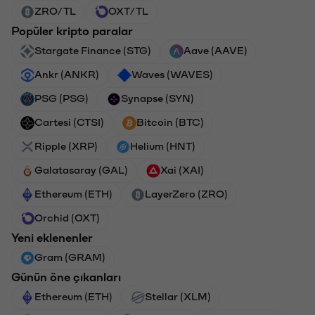
ZRO/TL
OXT/TL
Popüler kripto paralar
Stargate Finance (STG)
Aave (AAVE)
Ankr (ANKR)
Waves (WAVES)
PSG (PSG)
Synapse (SYN)
Cartesi (CTSI)
Bitcoin (BTC)
Ripple (XRP)
Helium (HNT)
Galatasaray (GAL)
Xai (XAI)
Ethereum (ETH)
LayerZero (ZRO)
Orchid (OXT)
Yeni eklenenler
Gram (GRAM)
Günün öne çıkanları
Ethereum (ETH)
Stellar (XLM)