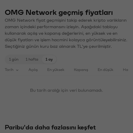
OMG Network geçmiş fiyatları
OMG Network fiyat geçmişini takip ederek kripto varlıkların
zaman içindeki performansını izleyin. Aşağıdaki tabloyu
kullanarak açılış ve kapanış değerlerini, en yüksek ve en
düşük fiyatları ve işlem hacmini kolayca görüntüleyebilirsiniz.
Seçtiğiniz günün kuru baz alınarak TL'ye çevrilmiştir.
1 gün
1 hafta
1 ay
Tarih
Açılış
En yüksek
Kapanış
En düşük
Haci
Bu tarih aralığı için veri bulunamadı.
Paribu'da daha fazlasını keşfet