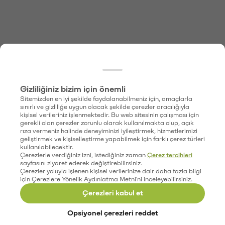
Gizliliğiniz bizim için önemli
Sitemizden en iyi şekilde faydalanabilmeniz için, amaçlarla
sınırlı ve gizliliğe uygun olacak şekilde çerezler aracılığıyla
kişisel verileriniz işlenmektedir. Bu web sitesinin çalışması için
gerekli olan çerezler zorunlu olarak kullanılmakta olup, açık
rıza vermeniz halinde deneyiminizi iyileştirmek, hizmetlerimizi
geliştirmek ve kişiselleştirme yapabilmek için farklı çerez türleri
kullanılabilecektir.
Çerezlerle verdiğiniz izni, istediğiniz zaman
Çerez tercihleri
sayfasını ziyaret ederek değiştirebilirsiniz.
Çerezler yoluyla işlenen kişisel verilerinize dair daha fazla bilgi
için Çerezlere Yönelik Aydınlatma Metni'ni inceleyebilirsiniz.
Çerezleri kabul et
Opsiyonel çerezleri reddet