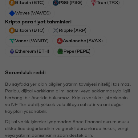
Bitcoin (BTC)
PSG (PSG)
Tron (TRX)
Waves (WAVES)
Kripto para fiyat tahminleri
Bitcoin (BTC)
Ripple (XRP)
Vanar (VANRY)
Avalanche (AVAX)
Ethereum (ETH)
Pepe (PEPE)
Sorumluluk reddi
Bu sayfada yer alan bilgiler yatırım tavsiyesi niteliği taşımaz.
Paribu, dijital varlıkların alım-satımı veya saklanmasıyla ilgili
herhangi bir öneride bulunmaz. Kripto varlıklar (stablecoin
ve NFT'ler dahil), yüksek volatiliteye sahiptir ve ani değer
kayıpları yaşanabilir.
Dijital varlık işlemleri yapmadan önce finansal durumunuzu
dikkatlice değerlendirin ve gerekli durumlarda hukuk, vergi
veya yatırım danışmanınızdan destek alın.