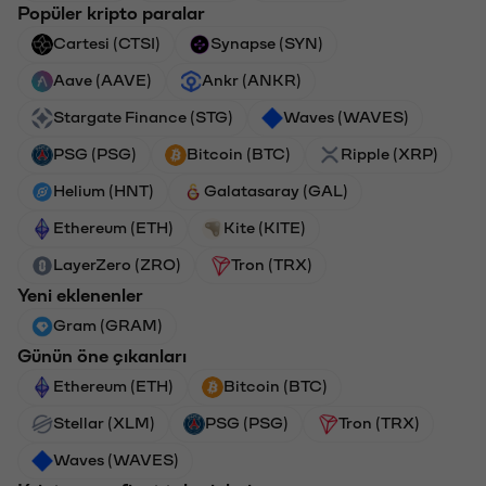
Popüler kripto paralar
Cartesi (CTSI)
Synapse (SYN)
Aave (AAVE)
Ankr (ANKR)
Stargate Finance (STG)
Waves (WAVES)
PSG (PSG)
Bitcoin (BTC)
Ripple (XRP)
Helium (HNT)
Galatasaray (GAL)
Ethereum (ETH)
Kite (KITE)
LayerZero (ZRO)
Tron (TRX)
Yeni eklenenler
Gram (GRAM)
Günün öne çıkanları
Ethereum (ETH)
Bitcoin (BTC)
Stellar (XLM)
PSG (PSG)
Tron (TRX)
Waves (WAVES)