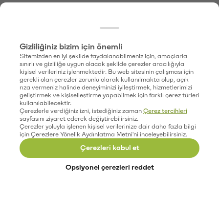
Gizliliğiniz bizim için önemli
Sitemizden en iyi şekilde faydalanabilmeniz için, amaçlarla
sınırlı ve gizliliğe uygun olacak şekilde çerezler aracılığıyla
kişisel verileriniz işlenmektedir. Bu web sitesinin çalışması için
gerekli olan çerezler zorunlu olarak kullanılmakta olup, açık
rıza vermeniz halinde deneyiminizi iyileştirmek, hizmetlerimizi
geliştirmek ve kişiselleştirme yapabilmek için farklı çerez türleri
kullanılabilecektir.
Çerezlerle verdiğiniz izni, istediğiniz zaman
Çerez tercihleri
sayfasını ziyaret ederek değiştirebilirsiniz.
Çerezler yoluyla işlenen kişisel verilerinize dair daha fazla bilgi
için Çerezlere Yönelik Aydınlatma Metni'ni inceleyebilirsiniz.
Çerezleri kabul et
Opsiyonel çerezleri reddet