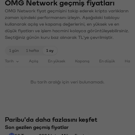
OMG Network geçmiş fiyatları
OMG Network fiyat geçmişini takip ederek kripto varlıkların
zaman içindeki performansını izleyin. Aşağıdaki tabloyu
kullanarak açılış ve kapanış değerlerini, en yüksek ve en
düşük fiyatları ve işlem hacmini kolayca görüntüleyebilirsiniz.
Seçtiğiniz günün kuru baz alınarak TL'ye çevrilmiştir.
1 gün
1 hafta
1 ay
Tarih
Açılış
En yüksek
Kapanış
En düşük
Haci
Bu tarih aralığı için veri bulunamadı.
Paribu'da daha fazlasını keşfet
Son gezilen geçmiş fiyatlar