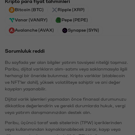
Kripto para fiyat tahminleri
Bitcoin (BTC)
Ripple (XRP)
Vanar (VANRY)
Pepe (PEPE)
Avalanche (AVAX)
Synapse (SYN)
Sorumluluk reddi
Bu sayfada yer alan bilgiler yatırım tavsiyesi niteliği taşımaz.
Paribu, dijital varlıkların alım-satımı veya saklanmasıyla ilgili
herhangi bir öneride bulunmaz. Kripto varlıklar (stablecoin
ve NFT'ler dahil), yüksek volatiliteye sahiptir ve ani değer
kayıpları yaşanabilir.
Dijital varlık işlemleri yapmadan önce finansal durumunuzu
dikkatlice değerlendirin ve gerekli durumlarda hukuk, vergi
veya yatırım danışmanınızdan destek alın.
Paribu, üçüncü taraf web sitelerinin (TPW) içeriklerinden
veya kullanımından kaynaklanabilecek zarar, kayıp veya