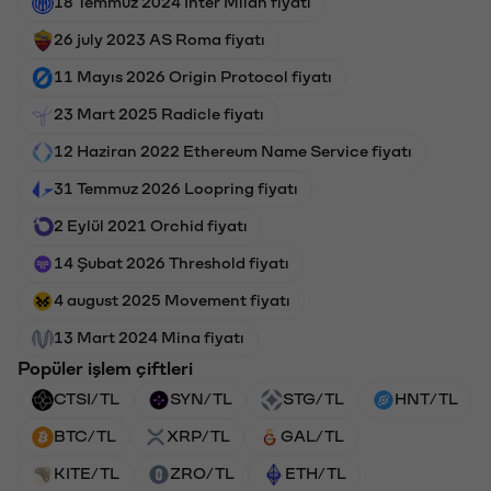
18 Temmuz 2024 Inter Milan fiyatı
26 july 2023 AS Roma fiyatı
11 Mayıs 2026 Origin Protocol fiyatı
23 Mart 2025 Radicle fiyatı
12 Haziran 2022 Ethereum Name Service fiyatı
31 Temmuz 2026 Loopring fiyatı
2 Eylül 2021 Orchid fiyatı
14 Şubat 2026 Threshold fiyatı
4 august 2025 Movement fiyatı
13 Mart 2024 Mina fiyatı
Popüler işlem çiftleri
CTSI/TL
SYN/TL
STG/TL
HNT/TL
BTC/TL
XRP/TL
GAL/TL
KITE/TL
ZRO/TL
ETH/TL