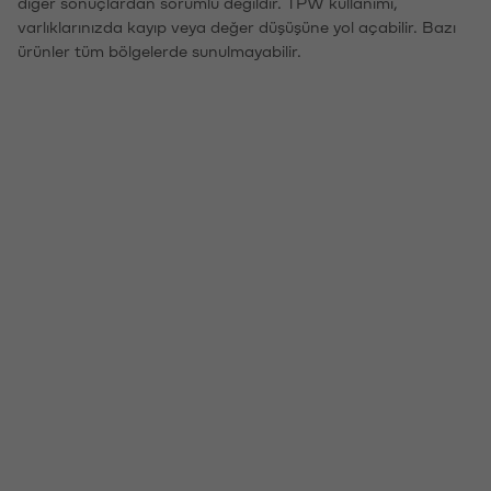
diğer sonuçlardan sorumlu değildir. TPW kullanımı,
varlıklarınızda kayıp veya değer düşüşüne yol açabilir. Bazı
ürünler tüm bölgelerde sunulmayabilir.