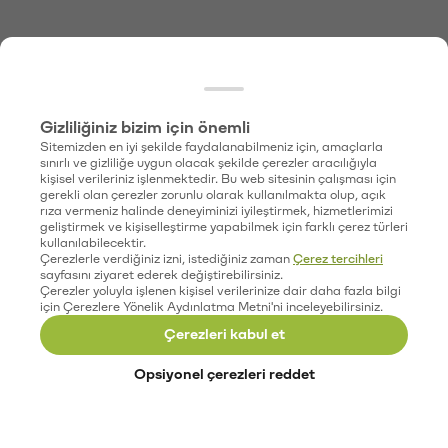
Gizliliğiniz bizim için önemli
Sitemizden en iyi şekilde faydalanabilmeniz için, amaçlarla
sınırlı ve gizliliğe uygun olacak şekilde çerezler aracılığıyla
kişisel verileriniz işlenmektedir. Bu web sitesinin çalışması için
gerekli olan çerezler zorunlu olarak kullanılmakta olup, açık
rıza vermeniz halinde deneyiminizi iyileştirmek, hizmetlerimizi
geliştirmek ve kişiselleştirme yapabilmek için farklı çerez türleri
kullanılabilecektir.
Çerezlerle verdiğiniz izni, istediğiniz zaman
Çerez tercihleri
sayfasını ziyaret ederek değiştirebilirsiniz.
Çerezler yoluyla işlenen kişisel verilerinize dair daha fazla bilgi
için Çerezlere Yönelik Aydınlatma Metni'ni inceleyebilirsiniz.
Çerezleri kabul et
Opsiyonel çerezleri reddet