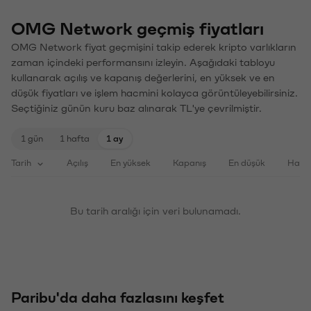
OMG Network geçmiş fiyatları
OMG Network fiyat geçmişini takip ederek kripto varlıkların
zaman içindeki performansını izleyin. Aşağıdaki tabloyu
kullanarak açılış ve kapanış değerlerini, en yüksek ve en
düşük fiyatları ve işlem hacmini kolayca görüntüleyebilirsiniz.
Seçtiğiniz günün kuru baz alınarak TL'ye çevrilmiştir.
1 gün
1 hafta
1 ay
Tarih
Açılış
En yüksek
Kapanış
En düşük
Haci
Bu tarih aralığı için veri bulunamadı.
Paribu'da daha fazlasını keşfet