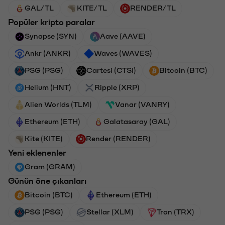
GAL/TL
KITE/TL
RENDER/TL
Popüler kripto paralar
Synapse (SYN)
Aave (AAVE)
Ankr (ANKR)
Waves (WAVES)
PSG (PSG)
Cartesi (CTSI)
Bitcoin (BTC)
Helium (HNT)
Ripple (XRP)
Alien Worlds (TLM)
Vanar (VANRY)
Ethereum (ETH)
Galatasaray (GAL)
Kite (KITE)
Render (RENDER)
Yeni eklenenler
Gram (GRAM)
Günün öne çıkanları
Bitcoin (BTC)
Ethereum (ETH)
PSG (PSG)
Stellar (XLM)
Tron (TRX)