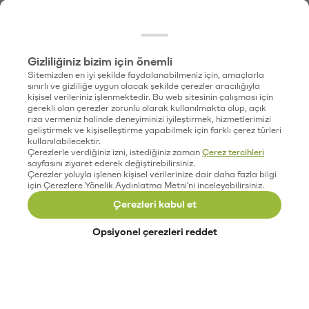
Gizliliğiniz bizim için önemli
Sitemizden en iyi şekilde faydalanabilmeniz için, amaçlarla
sınırlı ve gizliliğe uygun olacak şekilde çerezler aracılığıyla
kişisel verileriniz işlenmektedir. Bu web sitesinin çalışması için
gerekli olan çerezler zorunlu olarak kullanılmakta olup, açık
rıza vermeniz halinde deneyiminizi iyileştirmek, hizmetlerimizi
geliştirmek ve kişiselleştirme yapabilmek için farklı çerez türleri
kullanılabilecektir.
Çerezlerle verdiğiniz izni, istediğiniz zaman
Çerez tercihleri
sayfasını ziyaret ederek değiştirebilirsiniz.
Çerezler yoluyla işlenen kişisel verilerinize dair daha fazla bilgi
için Çerezlere Yönelik Aydınlatma Metni'ni inceleyebilirsiniz.
Çerezleri kabul et
Opsiyonel çerezleri reddet