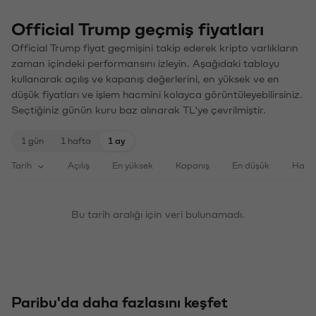
Official Trump geçmiş fiyatları
Official Trump fiyat geçmişini takip ederek kripto varlıkların
zaman içindeki performansını izleyin. Aşağıdaki tabloyu
kullanarak açılış ve kapanış değerlerini, en yüksek ve en
düşük fiyatları ve işlem hacmini kolayca görüntüleyebilirsiniz.
Seçtiğiniz günün kuru baz alınarak TL'ye çevrilmiştir.
1 gün
1 hafta
1 ay
Tarih
Açılış
En yüksek
Kapanış
En düşük
Haci
Bu tarih aralığı için veri bulunamadı.
Paribu'da daha fazlasını keşfet