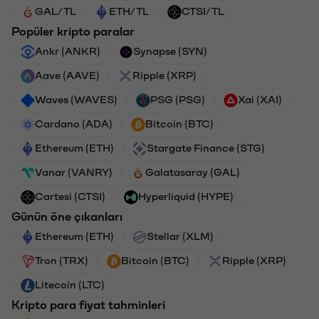
GAL/TL
ETH/TL
CTSI/TL
Popüler kripto paralar
Ankr (ANKR)
Synapse (SYN)
Aave (AAVE)
Ripple (XRP)
Waves (WAVES)
PSG (PSG)
Xai (XAI)
Cardano (ADA)
Bitcoin (BTC)
Ethereum (ETH)
Stargate Finance (STG)
Vanar (VANRY)
Galatasaray (GAL)
Cartesi (CTSI)
Hyperliquid (HYPE)
Günün öne çıkanları
Ethereum (ETH)
Stellar (XLM)
Tron (TRX)
Bitcoin (BTC)
Ripple (XRP)
Litecoin (LTC)
Kripto para fiyat tahminleri