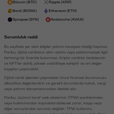
Bitcoin (BTC)
Ripple (XRP)
Bonk (BONK)
Ethereum (ETH)
Synapse (SYN)
Avalanche (AVAX)
Sorumluluk reddi
Bu sayfada yer alan bilgiler yatırım tavsiyesi niteliği taşımaz.
Paribu, dijital varlıkların alım-satımı veya saklanmasıyla ilgili
herhangi bir öneride bulunmaz. Kripto varlıklar (stablecoin
ve NFT'ler dahil), yüksek volatiliteye sahiptir ve ani değer
kayıpları yaşanabilir.
Dijital varlık işlemleri yapmadan önce finansal durumunuzu
dikkatlice değerlendirin ve gerekli durumlarda hukuk, vergi
veya yatırım danışmanınızdan destek alın.
Paribu, üçüncü taraf web sitelerinin (TPW) içeriklerinden
veya kullanımından kaynaklanabilecek zarar, kayıp veya
diğer sonuçlardan sorumlu değildir. TPW kullanımı,
varlıklarınızda kayıp veya değer düşüşüne yol açabilir. Bazı