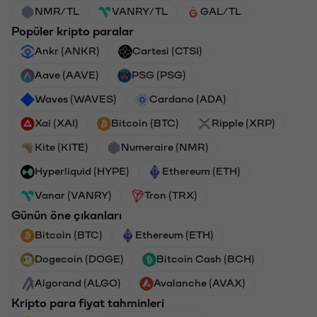
NMR/TL
VANRY/TL
GAL/TL
Popüler kripto paralar
Ankr (ANKR)
Cartesi (CTSI)
Aave (AAVE)
PSG (PSG)
Waves (WAVES)
Cardano (ADA)
Xai (XAI)
Bitcoin (BTC)
Ripple (XRP)
Kite (KITE)
Numeraire (NMR)
Hyperliquid (HYPE)
Ethereum (ETH)
Vanar (VANRY)
Tron (TRX)
Günün öne çıkanları
Bitcoin (BTC)
Ethereum (ETH)
Dogecoin (DOGE)
Bitcoin Cash (BCH)
Algorand (ALGO)
Avalanche (AVAX)
Kripto para fiyat tahminleri