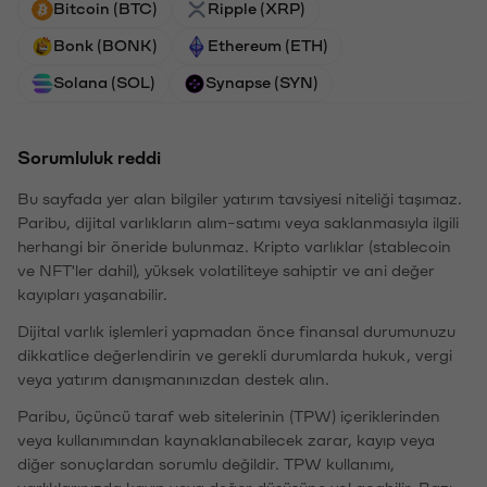
Bitcoin (BTC)
Ripple (XRP)
Bonk (BONK)
Ethereum (ETH)
Solana (SOL)
Synapse (SYN)
Sorumluluk reddi
Bu sayfada yer alan bilgiler yatırım tavsiyesi niteliği taşımaz.
Paribu, dijital varlıkların alım-satımı veya saklanmasıyla ilgili
herhangi bir öneride bulunmaz. Kripto varlıklar (stablecoin
ve NFT'ler dahil), yüksek volatiliteye sahiptir ve ani değer
kayıpları yaşanabilir.
Dijital varlık işlemleri yapmadan önce finansal durumunuzu
dikkatlice değerlendirin ve gerekli durumlarda hukuk, vergi
veya yatırım danışmanınızdan destek alın.
Paribu, üçüncü taraf web sitelerinin (TPW) içeriklerinden
veya kullanımından kaynaklanabilecek zarar, kayıp veya
diğer sonuçlardan sorumlu değildir. TPW kullanımı,
varlıklarınızda kayıp veya değer düşüşüne yol açabilir. Bazı