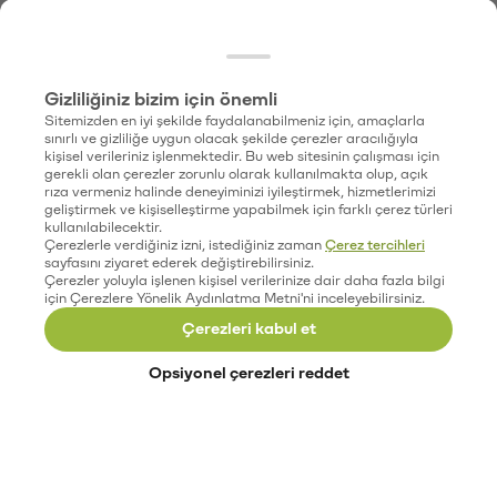
Gizliliğiniz bizim için önemli
Sitemizden en iyi şekilde faydalanabilmeniz için, amaçlarla
sınırlı ve gizliliğe uygun olacak şekilde çerezler aracılığıyla
kişisel verileriniz işlenmektedir. Bu web sitesinin çalışması için
gerekli olan çerezler zorunlu olarak kullanılmakta olup, açık
rıza vermeniz halinde deneyiminizi iyileştirmek, hizmetlerimizi
geliştirmek ve kişiselleştirme yapabilmek için farklı çerez türleri
kullanılabilecektir.
Çerezlerle verdiğiniz izni, istediğiniz zaman
Çerez tercihleri
sayfasını ziyaret ederek değiştirebilirsiniz.
Çerezler yoluyla işlenen kişisel verilerinize dair daha fazla bilgi
için Çerezlere Yönelik Aydınlatma Metni'ni inceleyebilirsiniz.
Çerezleri kabul et
Opsiyonel çerezleri reddet