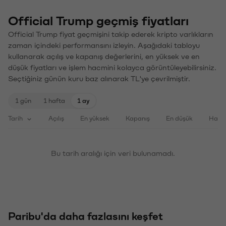
Official Trump geçmiş fiyatları
Official Trump fiyat geçmişini takip ederek kripto varlıkların
zaman içindeki performansını izleyin. Aşağıdaki tabloyu
kullanarak açılış ve kapanış değerlerini, en yüksek ve en
düşük fiyatları ve işlem hacmini kolayca görüntüleyebilirsiniz.
Seçtiğiniz günün kuru baz alınarak TL'ye çevrilmiştir.
1 gün
1 hafta
1 ay
Tarih
Açılış
En yüksek
Kapanış
En düşük
Haci
Bu tarih aralığı için veri bulunamadı.
Paribu'da daha fazlasını keşfet