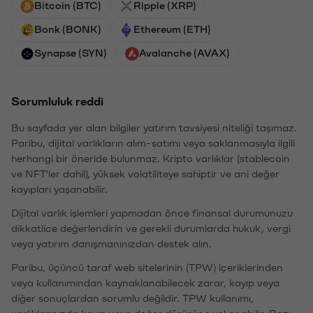
Bitcoin (BTC)
Ripple (XRP)
Bonk (BONK)
Ethereum (ETH)
Synapse (SYN)
Avalanche (AVAX)
Sorumluluk reddi
Bu sayfada yer alan bilgiler yatırım tavsiyesi niteliği taşımaz.
Paribu, dijital varlıkların alım-satımı veya saklanmasıyla ilgili
herhangi bir öneride bulunmaz. Kripto varlıklar (stablecoin
ve NFT'ler dahil), yüksek volatiliteye sahiptir ve ani değer
kayıpları yaşanabilir.
Dijital varlık işlemleri yapmadan önce finansal durumunuzu
dikkatlice değerlendirin ve gerekli durumlarda hukuk, vergi
veya yatırım danışmanınızdan destek alın.
Paribu, üçüncü taraf web sitelerinin (TPW) içeriklerinden
veya kullanımından kaynaklanabilecek zarar, kayıp veya
diğer sonuçlardan sorumlu değildir. TPW kullanımı,
varlıklarınızda kayıp veya değer düşüşüne yol açabilir. Bazı