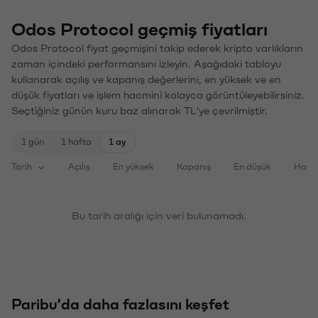
Odos Protocol geçmiş fiyatları
Odos Protocol fiyat geçmişini takip ederek kripto varlıkların
zaman içindeki performansını izleyin. Aşağıdaki tabloyu
kullanarak açılış ve kapanış değerlerini, en yüksek ve en
düşük fiyatları ve işlem hacmini kolayca görüntüleyebilirsiniz.
Seçtiğiniz günün kuru baz alınarak TL'ye çevrilmiştir.
1 gün
1 hafta
1 ay
Tarih
Açılış
En yüksek
Kapanış
En düşük
Haci
Bu tarih aralığı için veri bulunamadı.
Paribu'da daha fazlasını keşfet