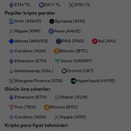
ETH/TL
OXT/TL
STG/TL
Popüler kripto paralar
Ankr (ANKR)
Synapse (SYN)
Ripple (XRP)
Aave (AAVE)
Waves (WAVES)
PSG (PSG)
Xai (XAI)
Cardano (ADA)
Bitcoin (BTC)
Ethereum (ETH)
Vanar (VANRY)
Galatasaray (GAL)
Orchid (OXT)
Stargate Finance (STG)
Hyperliquid (HYPE)
Günün öne çıkanları
Ethereum (ETH)
Stellar (XLM)
Tron (TRX)
Bitcoin (BTC)
Cardano (ADA)
Ripple (XRP)
Kripto para fiyat tahminleri