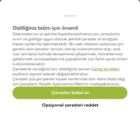
Gizliliğiniz bizim için önemli
Sitemizden en iyi şekilde faydalanabilmeniz için, amaçlarla
sınırlı ve gizliliğe uygun olacak şekilde çerezler aracılığıyla
kişisel verileriniz işlenmektedir. Bu web sitesinin çalışması için
gerekli olan çerezler zorunlu olarak kullanılmakta olup, açık
rıza vermeniz halinde deneyiminizi iyileştirmek, hizmetlerimizi
geliştirmek ve kişiselleştirme yapabilmek için farklı çerez türleri
kullanılabilecektir.
Çerezlerle verdiğiniz izni, istediğiniz zaman
Çerez tercihleri
sayfasını ziyaret ederek değiştirebilirsiniz.
Çerezler yoluyla işlenen kişisel verilerinize dair daha fazla bilgi
için Çerezlere Yönelik Aydınlatma Metni'ni inceleyebilirsiniz.
Çerezleri kabul et
Opsiyonel çerezleri reddet