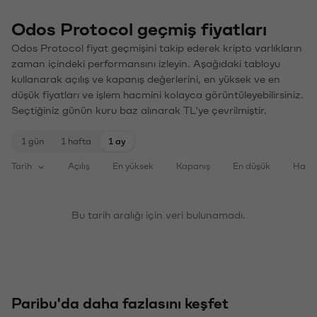
Odos Protocol geçmiş fiyatları
Odos Protocol fiyat geçmişini takip ederek kripto varlıkların
zaman içindeki performansını izleyin. Aşağıdaki tabloyu
kullanarak açılış ve kapanış değerlerini, en yüksek ve en
düşük fiyatları ve işlem hacmini kolayca görüntüleyebilirsiniz.
Seçtiğiniz günün kuru baz alınarak TL'ye çevrilmiştir.
1 gün
1 hafta
1 ay
Tarih
Açılış
En yüksek
Kapanış
En düşük
Haci
Bu tarih aralığı için veri bulunamadı.
Paribu'da daha fazlasını keşfet