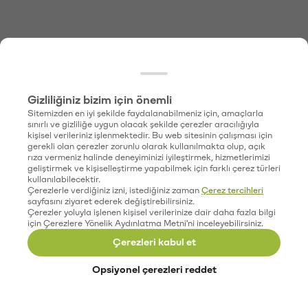
Gizliliğiniz bizim için önemli
Sitemizden en iyi şekilde faydalanabilmeniz için, amaçlarla
sınırlı ve gizliliğe uygun olacak şekilde çerezler aracılığıyla
kişisel verileriniz işlenmektedir. Bu web sitesinin çalışması için
gerekli olan çerezler zorunlu olarak kullanılmakta olup, açık
rıza vermeniz halinde deneyiminizi iyileştirmek, hizmetlerimizi
geliştirmek ve kişiselleştirme yapabilmek için farklı çerez türleri
kullanılabilecektir.
Çerezlerle verdiğiniz izni, istediğiniz zaman
Çerez tercihleri
sayfasını ziyaret ederek değiştirebilirsiniz.
Çerezler yoluyla işlenen kişisel verilerinize dair daha fazla bilgi
için Çerezlere Yönelik Aydınlatma Metni'ni inceleyebilirsiniz.
Çerezleri kabul et
Opsiyonel çerezleri reddet