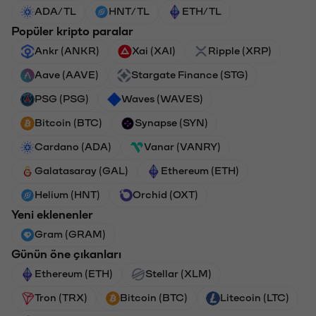
ADA/TL
HNT/TL
ETH/TL
Popüler kripto paralar
Ankr (ANKR)
Xai (XAI)
Ripple (XRP)
Aave (AAVE)
Stargate Finance (STG)
PSG (PSG)
Waves (WAVES)
Bitcoin (BTC)
Synapse (SYN)
Cardano (ADA)
Vanar (VANRY)
Galatasaray (GAL)
Ethereum (ETH)
Helium (HNT)
Orchid (OXT)
Yeni eklenenler
Gram (GRAM)
Günün öne çıkanları
Ethereum (ETH)
Stellar (XLM)
Tron (TRX)
Bitcoin (BTC)
Litecoin (LTC)