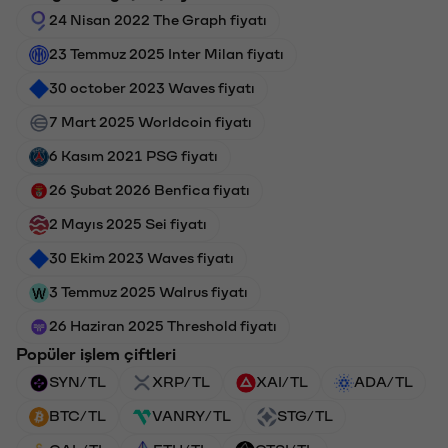
24 Nisan 2022 The Graph fiyatı
23 Temmuz 2025 Inter Milan fiyatı
30 october 2023 Waves fiyatı
7 Mart 2025 Worldcoin fiyatı
6 Kasım 2021 PSG fiyatı
26 Şubat 2026 Benfica fiyatı
2 Mayıs 2025 Sei fiyatı
30 Ekim 2023 Waves fiyatı
3 Temmuz 2025 Walrus fiyatı
26 Haziran 2025 Threshold fiyatı
Popüler işlem çiftleri
SYN/TL
XRP/TL
XAI/TL
ADA/TL
BTC/TL
VANRY/TL
STG/TL