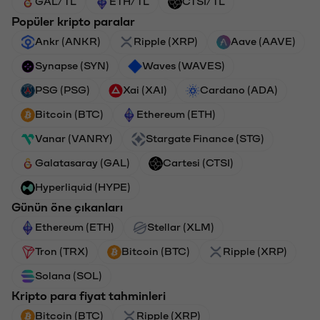
GAL/TL
ETH/TL
CTSI/TL
Popüler kripto paralar
Ankr (ANKR)
Ripple (XRP)
Aave (AAVE)
Synapse (SYN)
Waves (WAVES)
PSG (PSG)
Xai (XAI)
Cardano (ADA)
Bitcoin (BTC)
Ethereum (ETH)
Vanar (VANRY)
Stargate Finance (STG)
Galatasaray (GAL)
Cartesi (CTSI)
Hyperliquid (HYPE)
Günün öne çıkanları
Ethereum (ETH)
Stellar (XLM)
Tron (TRX)
Bitcoin (BTC)
Ripple (XRP)
Solana (SOL)
Kripto para fiyat tahminleri
Bitcoin (BTC)
Ripple (XRP)