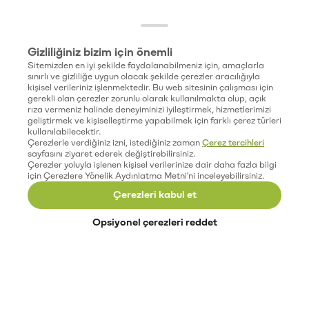
Gizliliğiniz bizim için önemli
Sitemizden en iyi şekilde faydalanabilmeniz için, amaçlarla
sınırlı ve gizliliğe uygun olacak şekilde çerezler aracılığıyla
kişisel verileriniz işlenmektedir. Bu web sitesinin çalışması için
gerekli olan çerezler zorunlu olarak kullanılmakta olup, açık
rıza vermeniz halinde deneyiminizi iyileştirmek, hizmetlerimizi
geliştirmek ve kişiselleştirme yapabilmek için farklı çerez türleri
kullanılabilecektir.
Çerezlerle verdiğiniz izni, istediğiniz zaman
Çerez tercihleri
sayfasını ziyaret ederek değiştirebilirsiniz.
Çerezler yoluyla işlenen kişisel verilerinize dair daha fazla bilgi
için Çerezlere Yönelik Aydınlatma Metni'ni inceleyebilirsiniz.
Çerezleri kabul et
Opsiyonel çerezleri reddet