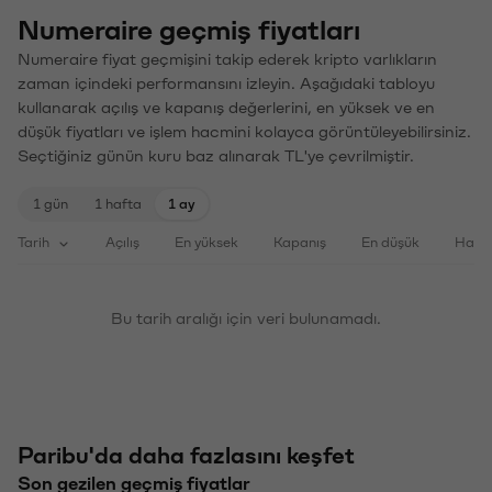
Numeraire geçmiş fiyatları
Numeraire fiyat geçmişini takip ederek kripto varlıkların
zaman içindeki performansını izleyin. Aşağıdaki tabloyu
kullanarak açılış ve kapanış değerlerini, en yüksek ve en
düşük fiyatları ve işlem hacmini kolayca görüntüleyebilirsiniz.
Seçtiğiniz günün kuru baz alınarak TL'ye çevrilmiştir.
1 gün
1 hafta
1 ay
Tarih
Açılış
En yüksek
Kapanış
En düşük
Haci
Bu tarih aralığı için veri bulunamadı.
Paribu'da daha fazlasını keşfet
Son gezilen geçmiş fiyatlar