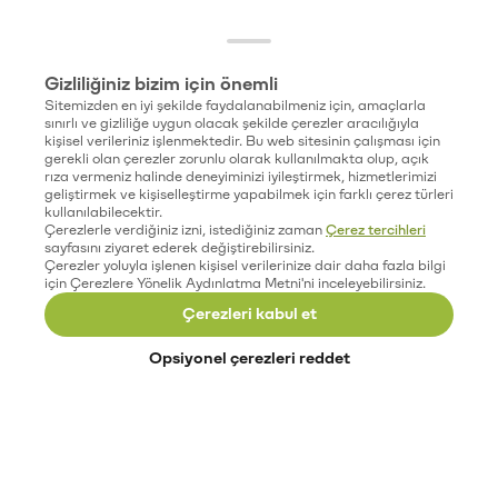
Gizliliğiniz bizim için önemli
Sitemizden en iyi şekilde faydalanabilmeniz için, amaçlarla
sınırlı ve gizliliğe uygun olacak şekilde çerezler aracılığıyla
kişisel verileriniz işlenmektedir. Bu web sitesinin çalışması için
gerekli olan çerezler zorunlu olarak kullanılmakta olup, açık
rıza vermeniz halinde deneyiminizi iyileştirmek, hizmetlerimizi
geliştirmek ve kişiselleştirme yapabilmek için farklı çerez türleri
kullanılabilecektir.
Çerezlerle verdiğiniz izni, istediğiniz zaman
Çerez tercihleri
sayfasını ziyaret ederek değiştirebilirsiniz.
Çerezler yoluyla işlenen kişisel verilerinize dair daha fazla bilgi
için Çerezlere Yönelik Aydınlatma Metni'ni inceleyebilirsiniz.
Çerezleri kabul et
Opsiyonel çerezleri reddet