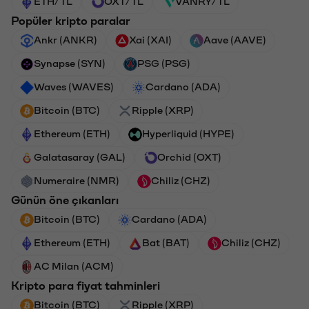
ETH/TL
OXT/TL
VANRY/TL
Popüler kripto paralar
Ankr (ANKR)
Xai (XAI)
Aave (AAVE)
Synapse (SYN)
PSG (PSG)
Waves (WAVES)
Cardano (ADA)
Bitcoin (BTC)
Ripple (XRP)
Ethereum (ETH)
Hyperliquid (HYPE)
Galatasaray (GAL)
Orchid (OXT)
Numeraire (NMR)
Chiliz (CHZ)
Günün öne çıkanları
Bitcoin (BTC)
Cardano (ADA)
Ethereum (ETH)
Bat (BAT)
Chiliz (CHZ)
AC Milan (ACM)
Kripto para fiyat tahminleri
Bitcoin (BTC)
Ripple (XRP)