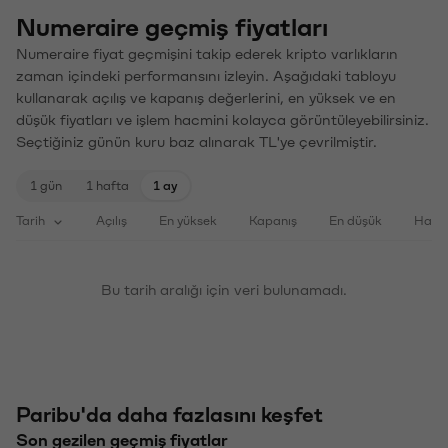
Numeraire geçmiş fiyatları
Numeraire fiyat geçmişini takip ederek kripto varlıkların
zaman içindeki performansını izleyin. Aşağıdaki tabloyu
kullanarak açılış ve kapanış değerlerini, en yüksek ve en
düşük fiyatları ve işlem hacmini kolayca görüntüleyebilirsiniz.
Seçtiğiniz günün kuru baz alınarak TL'ye çevrilmiştir.
1 gün
1 hafta
1 ay
Tarih
Açılış
En yüksek
Kapanış
En düşük
Haci
Bu tarih aralığı için veri bulunamadı.
Paribu'da daha fazlasını keşfet
Son gezilen geçmiş fiyatlar