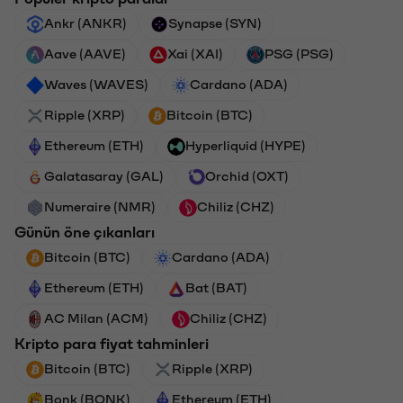
Ankr (ANKR)
Synapse (SYN)
Aave (AAVE)
Xai (XAI)
PSG (PSG)
Waves (WAVES)
Cardano (ADA)
Ripple (XRP)
Bitcoin (BTC)
Ethereum (ETH)
Hyperliquid (HYPE)
Galatasaray (GAL)
Orchid (OXT)
Numeraire (NMR)
Chiliz (CHZ)
Günün öne çıkanları
Bitcoin (BTC)
Cardano (ADA)
Ethereum (ETH)
Bat (BAT)
AC Milan (ACM)
Chiliz (CHZ)
Kripto para fiyat tahminleri
Bitcoin (BTC)
Ripple (XRP)
Bonk (BONK)
Ethereum (ETH)