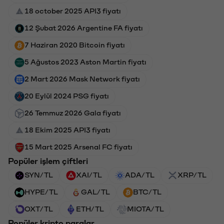
18 october 2025 API3 fiyatı
12 Şubat 2026 Argentine FA fiyatı
7 Haziran 2020 Bitcoin fiyatı
5 Ağustos 2023 Aston Martin fiyatı
2 Mart 2026 Mask Network fiyatı
20 Eylül 2024 PSG fiyatı
26 Temmuz 2026 Gala fiyatı
18 Ekim 2025 API3 fiyatı
15 Mart 2025 Arsenal FC fiyatı
Popüler işlem çiftleri
SYN/TL
XAI/TL
ADA/TL
XRP/TL
HYPE/TL
GAL/TL
BTC/TL
OXT/TL
ETH/TL
MIOTA/TL
Popüler kripto paralar