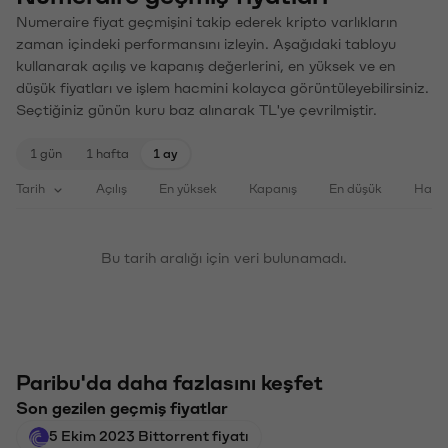
Numeraire fiyat geçmişini takip ederek kripto varlıkların
zaman içindeki performansını izleyin. Aşağıdaki tabloyu
kullanarak açılış ve kapanış değerlerini, en yüksek ve en
düşük fiyatları ve işlem hacmini kolayca görüntüleyebilirsiniz.
Seçtiğiniz günün kuru baz alınarak TL'ye çevrilmiştir.
1 gün
1 hafta
1 ay
Tarih
Açılış
En yüksek
Kapanış
En düşük
Haci
Bu tarih aralığı için veri bulunamadı.
Paribu'da daha fazlasını keşfet
Son gezilen geçmiş fiyatlar
5 Ekim 2023 Bittorrent fiyatı