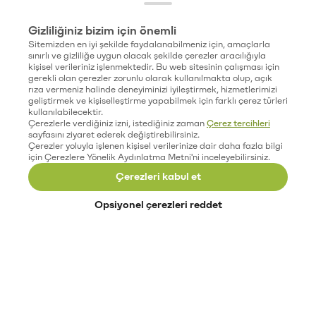
Gizliliğiniz bizim için önemli
Sitemizden en iyi şekilde faydalanabilmeniz için, amaçlarla
sınırlı ve gizliliğe uygun olacak şekilde çerezler aracılığıyla
kişisel verileriniz işlenmektedir. Bu web sitesinin çalışması için
gerekli olan çerezler zorunlu olarak kullanılmakta olup, açık
rıza vermeniz halinde deneyiminizi iyileştirmek, hizmetlerimizi
geliştirmek ve kişiselleştirme yapabilmek için farklı çerez türleri
kullanılabilecektir.
Çerezlerle verdiğiniz izni, istediğiniz zaman
Çerez tercihleri
sayfasını ziyaret ederek değiştirebilirsiniz.
Çerezler yoluyla işlenen kişisel verilerinize dair daha fazla bilgi
için Çerezlere Yönelik Aydınlatma Metni'ni inceleyebilirsiniz.
Çerezleri kabul et
Opsiyonel çerezleri reddet
Paribu’yu keşfet
Eğitimler