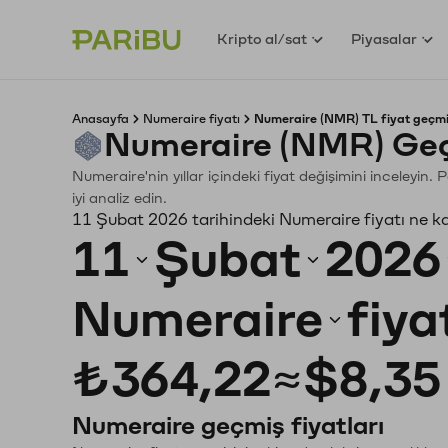
Kripto al/sat
Piyasalar
Anasayfa
Numeraire fiyatı
Numeraire (NMR) TL fiyat geçmi
Numeraire (NMR) Geç
Numeraire'nin yıllar içindeki fiyat değişimini inceleyin
iyi analiz edin.
11 Şubat 2026 tarihindeki Numeraire fiyatı ne k
11
Şubat
2026
Numeraire
fiya
₺364,22
≈
$8,35
Numeraire geçmiş fiyatları