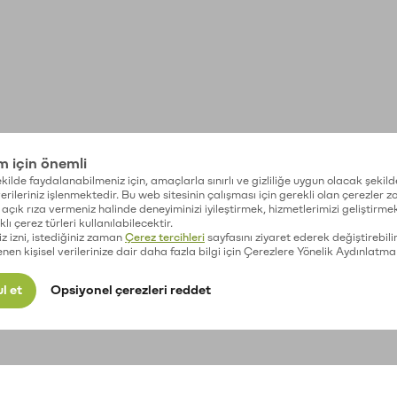
im için önemli
kilde faydalanabilmeniz için, amaçlarla sınırlı ve gizliliğe uygun olacak şekild
 verileriniz işlenmektedir. Bu web sitesinin çalışması için gerekli olan çerezler 
açık rıza vermeniz halinde deneyiminizi iyileştirmek, hizmetlerimizi geliştirmek
lı çerez türleri kullanılabilecektir.
iz izni, istediğiniz zaman
Çerez tercihleri
sayfasını ziyaret ederek değiştirebilir
enen kişisel verilerinize dair daha fazla bilgi için Çerezlere Yönelik Aydınlatma
l et
Opsiyonel çerezleri reddet