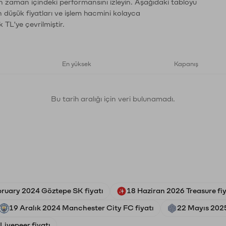
ın zaman içindeki performansını izleyin. Aşağıdaki tabloyu
n düşük fiyatları ve işlem hacmini kolayca
 TL'ye çevrilmiştir.
En yüksek
Kapanış
Bu tarih aralığı için veri bulunamadı.
bruary 2024 Göztepe SK fiyatı
18 Haziran 2026 Treasure fiy
19 Aralık 2024 Manchester City FC fiyatı
22 Mayıs 2025
Livepeer fiyatı