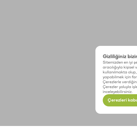
Gizliliğiniz biz
Sitemizden en iyi şe
aracılığıyla kişisel
kullanılmakta olup, 
yapabilmek için fark
Çerezlerle verdiğin
Çerezler yoluyla işl
inceleyebilirsiniz.
Çerezleri kabu