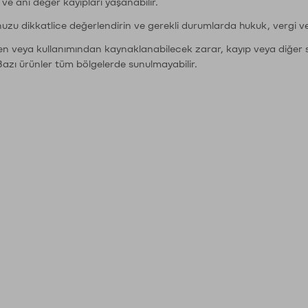
r ve ani değer kayıpları yaşanabilir.
nuzu dikkatlice değerlendirin ve gerekli durumlarda hukuk, vergi v
den veya kullanımından kaynaklanabilecek zarar, kayıp veya diğer 
Bazı ürünler tüm bölgelerde sunulmayabilir.