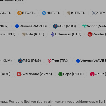
AL/TL
BTC/TL
HNT/TL
KITE/TL
XRP/
ANKR)
Waves (WAVES)
PSG (PSG)
Vanar (VA
ium (HNT)
Kite (KITE)
Ethereum (ETH)
Render
r (XLM)
PSG (PSG)
Tron (TRX)
Waves (WAVES
 (XRP)
Avalanche (AVAX)
Pepe (PEPE)
Chiliz
şımaz. Paribu, dijital varlıkların alım-satımı veya saklanmasıyla ilgi