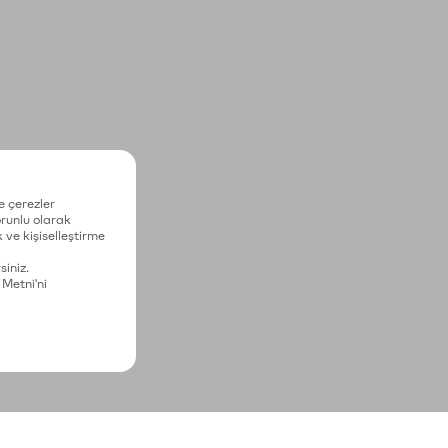
e çerezler
zorunlu olarak
 ve kişiselleştirme
siniz.
 Metni'ni