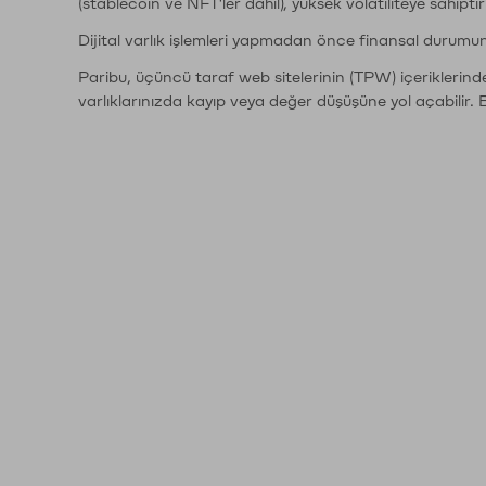
(stablecoin ve NFT'ler dahil), yüksek volatiliteye sahipti
Dijital varlık işlemleri yapmadan önce finansal durumu
Paribu, üçüncü taraf web sitelerinin (TPW) içeriklerin
varlıklarınızda kayıp veya değer düşüşüne yol açabilir. 