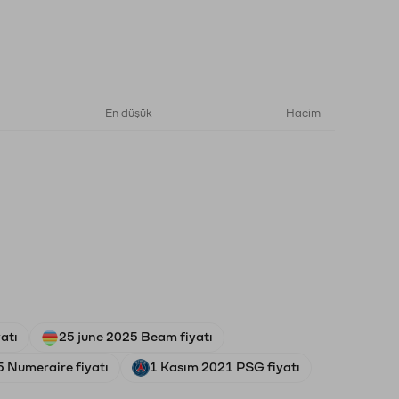
En düşük
Hacim
atı
25 june 2025 Beam fiyatı
 Numeraire fiyatı
1 Kasım 2021 PSG fiyatı