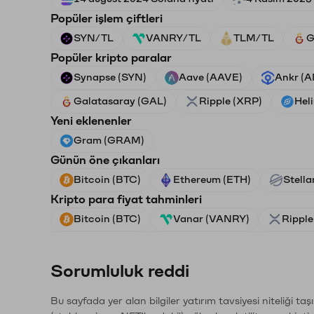
Popüler işlem çiftleri
SYN/TL
VANRY/TL
TLM/TL
G
Popüler kripto paralar
Synapse (SYN)
Aave (AAVE)
Ankr (
Galatasaray (GAL)
Ripple (XRP)
Hel
Yeni eklenenler
Gram (GRAM)
Günün öne çıkanları
Bitcoin (BTC)
Ethereum (ETH)
Stella
Kripto para fiyat tahminleri
Bitcoin (BTC)
Vanar (VANRY)
Ripple
Sorumluluk reddi
Bu sayfada yer alan bilgiler yatırım tavsiyesi niteliği ta