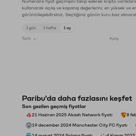
Numeraire fiyat geçmişini takip ederek kripto varlıklar
kullanarak açılış ve kapanış değerlerini, en yüksek ve e
görüntüleyebilirsiniz. Seçtiğiniz günün kuru baz alınarak
1 gün
1 hafta
1 ay
Tarih
Açılış
Paribu'da daha fazlasını keşfet
Son gezilen geçmiş fiyatlar
21 Haziran 2025 Akash Network fiyatı
8 fe
19 december 2024 Manchester City FC fiyatı
14 august 2024 Solana fiyatı
4 Kasım 2023 