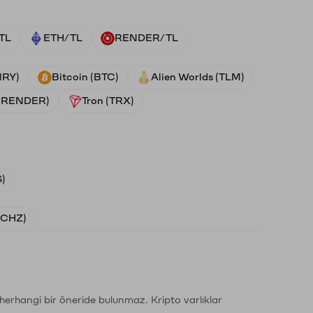
TL
ETH/TL
RENDER/TL
NRY)
Bitcoin (BTC)
Alien Worlds (TLM)
 (RENDER)
Tron (TRX)
)
 (CHZ)
li herhangi bir öneride bulunmaz. Kripto varlıklar